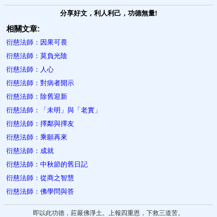
分享好文，利人利己，功德無量!
相關文章:
衍慈法師：因果可畏
衍慈法師：莫負光陰
衍慈法師：人心
衍慈法師：對病者開示
衍慈法師：除舊迎新
衍慈法師：「未明」與「老實」
衍慈法師：擇鄰與擇友
衍慈法師：乘願再來
衍慈法師：成就
衍慈法師：中秋節的舊日記
衍慈法師：從商之智慧
衍慈法師：佛學問與答
即以此功德，莊嚴佛淨土。上報四重恩，下救三道苦。