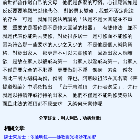
前世都曾作過自己的父母，他們是多麼的可憐。心裡應當如是
反反覆覆地觀想以修悲心。 對於男女雙修，我並不否定此法
的存在，可是，就如同密法所講的「法是不是大圓滿並不重
要，重要的是看你是不是修大圓滿的根器」！有雙修法，並不
就是代表你能夠去雙修。對於很多居士，是可修而不能修的，
因為符合那一些要求的人少之又少的，不是他是個人就夠資
格。對於出家人，那更是不可以去實修的，因為出家人應離
欲，是故在家人以殺戒為第一，出家人以淫戒為第一。出家人
不僅是要完全的不邪淫，更要做到不淫，獨身，素食，僧衣，
有此三者方堪稱為僧。僧者，淨也。阿底峽祖師在其名著《菩
提道燈論》中明確指出，「密于慧灌頂，梵行者勿受」。梵行
就是以持清淨戒行持的出家人，他們不僅是不能夠修雙身法，
而且此法的灌頂都不應去求，又談何來實修呢！
分享好文，利人利己，功德無量!
相關文章:
陳士東居士：依通明鏡——佛教圓光術妙花采蜜