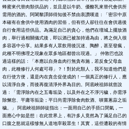
蜂蜜來代替肉類供品的，並且是以牛奶、優酪乳來替代會供所
需用的酒的。阿闍黎譯師得知後不禁由衷讚嘆道：「密宗中原
本確有在會供中使用酒肉的習俗，但有些人卻往往在會供過後
自行食用這些供品。為滿足自己的貪心，他們在壇城上擺放酒
肉，舉行過相關儀式後，即以酒已被加持過為由，將之倒入很
多容器中分享。結果多有人眾飲用後沉迷、陶醉，甚至發瘋，
此種不明佛理之現象在眾多地區都曾出現過。」 仲敦巴也說
過這樣的話：「本應以自身血肉行無貪布施，若反食父母血
肉，此種修行人何處可尋」？！對於此類人，我不知道他們是
在行使方便，還是內在貪念促使成的！一個真正的修行人，應
以清淨自身，而後再復清淨外界為目的。阿底峽祖師就曾說
過：「需淨除內在之五毒垢染，以及外在之不淨污穢，亦需淨
除懈怠、平庸等垢染；平日尚需淨除食肉飲酒、啖嘗蔥蒜之垢
穢。」 阿底峽祖師師徒指出：一面用自己的手捂口閉氣，一
面應心中如是想：在此世界上，有許多人竟然為了滿足自己的
口腹之慾就這樣慘無人道地宰殺眾生！其實，這些遭殺的有情