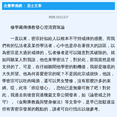
念覺學佛網
:
居士文章
時間:2021/1/7
修學藏傳佛教發心澄清寶珠論
一直以來，密宗好似給人以根本不守持戒律的感覺。而我
們有的弘法者及某些學法者，心中也是存在著很大的誤區，以
為密宗是大過於戒律的，弘者修者是可以隨意對其破除的。就
如同聽某人對我說，他也來學密法了，對於此，那我當然是很
支持的了。可是，在仔細聽聞他學密的動機後，我卻是徹底的
大失所望。他為何喜愛密宗的呢？不是因此宗成就快，他說，
學密宗可以吃肉喝酒，還可以男女雙修，沒有那麼許多的束
縛。哎，此等「癌症發心」，恐怕已是無藥可救了吧！對於
此，我過去前後曾寫過幾篇文章公開發表，如《論密戒之持
守》，《金剛乘教義與雙身修法》等文章中，是早已批駁過這
些有害密宗發展的觀點的，讀者可自行找出以做參考。