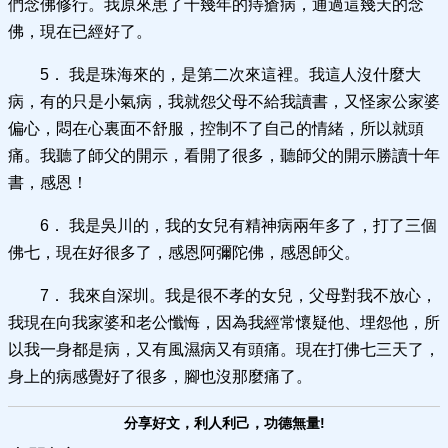
們念佛修行。我原來患了十幾年的痔瘡病，通過這幾天的念
佛，現在已經好了。
5． 我是珠海來的，是第二次來這裡。我這人沒什麼大
病，有的只是小氣病，我就怨父母不給我讀書，又怪家公家婆
偏心，悶在心裏面不舒服，控制不了自己的情緒，所以就頭
痛。我聽了師父的開示，看開了很多，聽師父的開示勝讀十年
書，感恩！
6． 我是吳川的，我的女兒有精神病兩年多了，打了三個
佛七，現在好很多了，感恩阿彌陀佛，感恩師父。
7． 我來自深圳。我是很不孝的女兒，父母對我不放心，
我現在向我家婆和老公懺悔，因為我經常懷疑他、埋怨他，所
以我一身都是病，又有風濕病又有頭痛。現在打佛七三天了，
身上的病感覺好了很多，腳也沒那麼痛了。
分享好文，利人利己，功德無量!