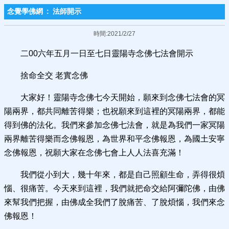
念覺學佛網
:
法師開示
時間:2021/2/27
二00六年五月一日至七日靈陽寺念佛七法會開示
捨命全交 老實念佛
大家好！靈陽寺念佛七今天開始，願來到念佛七法會的冥
陽兩界，都共同離苦得樂；也祝願來到這裡的冥陽兩界，都能
得到佛的法化。我們來參加念佛七法會，就是為我們一家冥陽
兩界離苦得樂而念佛報恩，為世界和平念佛報恩，為國土安寧
念佛報恩，祝願大家在念佛七會上人人法喜充滿！
我們從小到大，幾十年來，都是自己照顧生命，弄得很煩
惱、很痛苦。今天來到這裡，我們就把命交給阿彌陀佛，由佛
來幫我們把握，由佛成全我們了脫痛苦、了脫煩惱，我們來念
佛報恩！