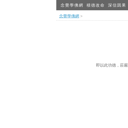
念覺學佛網
積德改命
深信因果
念覺學佛網
>
即以此功德，莊嚴