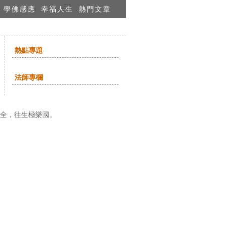
學佛感應
幸福人生
熱門文章
熱點專題
法師專欄
全，往生極樂國。