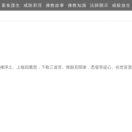
素食護生
戒除邪淫
佛教故事
佛教知識
法師開示
戒殺放生
佛淨土。上報四重恩，下救三道苦。惟願見聞者，悉發菩提心。在世富貴