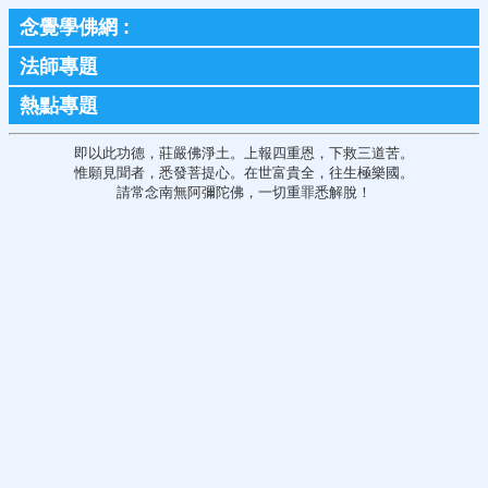
念覺學佛網
:
法師專題
熱點專題
即以此功德，莊嚴佛淨土。上報四重恩，下救三道苦。
惟願見聞者，悉發菩提心。在世富貴全，往生極樂國。
請常念南無阿彌陀佛，一切重罪悉解脫！