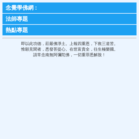
念覺學佛網
:
法師專題
熱點專題
即以此功德，莊嚴佛淨土。上報四重恩，下救三道苦。
惟願見聞者，悉發菩提心。在世富貴全，往生極樂國。
請常念南無阿彌陀佛，一切重罪悉解脫！