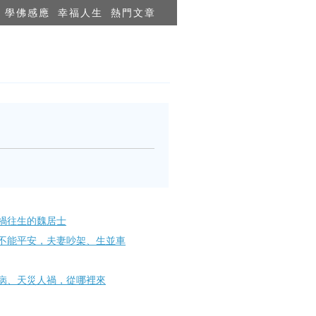
學佛感應
幸福人生
熱門文章
禍往生的魏居士
不能平安，夫妻吵架、生並車
病、天災人禍，從哪裡來