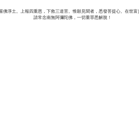
嚴佛淨土。上報四重恩，下救三道苦。惟願見聞者，悉發菩提心。在世富
請常念南無阿彌陀佛，一切重罪悉解脫！