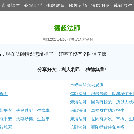
素食護生
戒除邪淫
佛教故事
佛教知識
法師開示
戒殺放生
德超法師
時間:2015/4/26 作者:忐忑的荊軻
禍，現在法師情況怎麼樣了，好轉了沒有？阿彌陀佛
分享好文，利人利己，功德無量!
車禍中的念佛感應
禍！
信願法師：根機愚鈍，世務極忙車
海濤法師：因為有殺業，所以人就
能平安，夫妻吵架、生病車
信願法師：車禍身亡助念得生
能平安，夫妻吵架、生並車
海濤法師：世間有廝殺、車禍、生
被燒死
信願法師：彌陀捶背倖免車禍