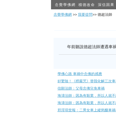
念覺學佛網
積德改命
深信因果
念覺學佛網
>>
我要提問
>> 德超法師
年前聽說德超法師遭遇車
學佛心路 車禍中念佛的感應
好驚險！《楞嚴咒》替我化解三次車
信願法師：父母念佛兒免車禍
海濤法師：因為有殺業，所以人就不
海濤法師：因為有殺業，所以人就不
邪淫現世報：二男女車上縱慾釀車禍