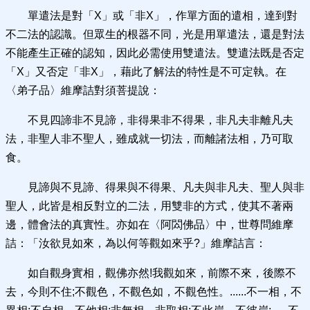
單遣法是對「X」或「非X」，作單方面的遣相，達到對
不二法的認識。但眾生的根器不同，光是用單遣法，還是對法
不能產生正確的認知，因此必需使用雙遣法。雙遣法既是否定
「X」又否定「非X」，藉此了解法的特性是不可定執。在
〈弟子品〉維摩詰對須菩提說：
不見四諦非不見諦，非得果非不得果，非凡夫非離凡夫
法，非聖人非不聖人，雖成就一切法，而離諸法相，乃可取
食。
見諦與不見諦、得果與不得果、凡夫與非凡夫、聖人與非
聖人，此皆是相反對立的二法，用雙非的方式，使其不著兩
邊，體會法的真實性。亦如在〈阿閦佛品〉中，世尊問維摩
詰：「汝欲見如來，為以何等觀如來乎?」維摩詰言：
如自觀身實相，觀佛亦然!我觀如來，前際不來，後際不
去，今則不住;不觀色，不觀色如，不觀色性。......不一相，不