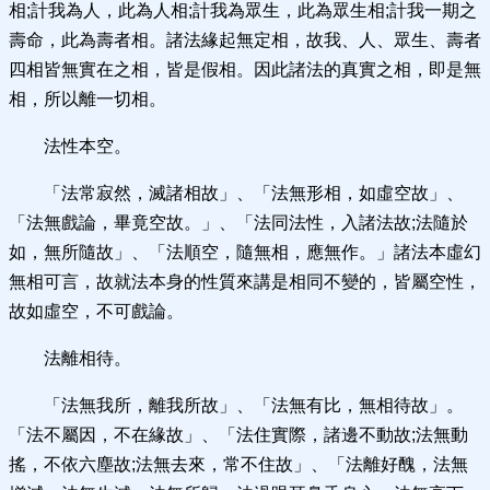
相;計我為人，此為人相;計我為眾生，此為眾生相;計我一期之
壽命，此為壽者相。諸法緣起無定相，故我、人、眾生、壽者
四相皆無實在之相，皆是假相。因此諸法的真實之相，即是無
相，所以離一切相。
法性本空。
「法常寂然，滅諸相故」、「法無形相，如虛空故」、
「法無戲論，畢竟空故。」、「法同法性，入諸法故;法隨於
如，無所隨故」、「法順空，隨無相，應無作。」諸法本虛幻
無相可言，故就法本身的性質來講是相同不變的，皆屬空性，
故如虛空，不可戲論。
法離相待。
「法無我所，離我所故」、「法無有比，無相待故」。
「法不屬因，不在緣故」、「法住實際，諸邊不動故;法無動
搖，不依六塵故;法無去來，常不住故」、「法離好醜，法無