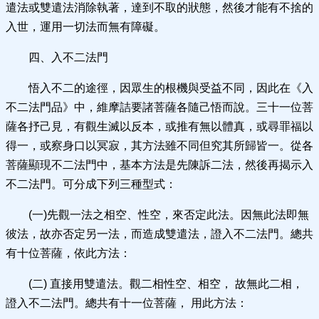
遣法或雙遣法消除執著，達到不取的狀態，然後才能有不捨的
入世，運用一切法而無有障礙。
四、入不二法門
悟入不二的途徑，因眾生的根機與受益不同，因此在《入
不二法門品》中，維摩詰要諸菩薩各隨己悟而說。三十一位菩
薩各抒己見，有觀生滅以反本，或推有無以體真，或尋罪福以
得一，或察身口以冥寂，其方法雖不同但究其所歸皆一。從各
菩薩顯現不二法門中，基本方法是先陳訴二法，然後再揭示入
不二法門。可分成下列三種型式：
(一)先觀一法之相空、性空，來否定此法。因無此法即無
彼法，故亦否定另一法，而造成雙遣法，證入不二法門。總共
有十位菩薩，依此方法：
(二) 直接用雙遣法。觀二相性空、相空， 故無此二相，
證入不二法門。總共有十一位菩薩， 用此方法：