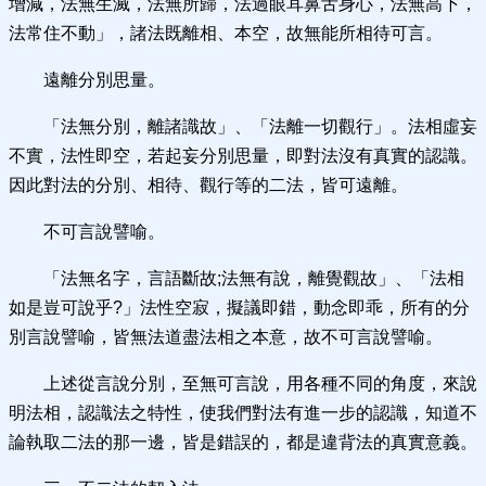
增減，法無生滅，法無所歸，法過眼耳鼻舌身心，法無高下，
法常住不動」，諸法既離相、本空，故無能所相待可言。
遠離分別思量。
「法無分別，離諸識故」、「法離一切觀行」。法相虛妄
不實，法性即空，若起妄分別思量，即對法沒有真實的認識。
因此對法的分別、相待、觀行等的二法，皆可遠離。
不可言說譬喻。
「法無名字，言語斷故;法無有說，離覺觀故」、「法相
如是豈可說乎?」法性空寂，擬議即錯，動念即乖，所有的分
別言說譬喻，皆無法道盡法相之本意，故不可言說譬喻。
上述從言說分別，至無可言說，用各種不同的角度，來說
明法相，認識法之特性，使我們對法有進一步的認識，知道不
論執取二法的那一邊，皆是錯誤的，都是違背法的真實意義。