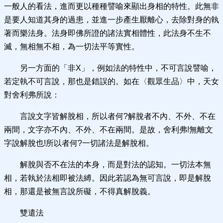
一般人的看法，進而更以種種譬喻來顯出身相的特性。此無非
是要人知道其身的過患，並進一步產生厭離心，去除對身的執
著而樂法身。法身即佛所證的諸法實相體性，此法身不生不
滅，無相無不相，為一切法平等實性。
另一方面的「非X」，例如法的特性中，不可言說譬喻，
若定執不可言說，那也是錯誤的。如在〈觀眾生品〉中，天女
對舍利弗所說：
言說文字皆解脫相，所以者何?解脫者不內、不外、不在
兩間，文字亦不內、不外、不在兩間。是故，舍利弗!無離文
字說解脫也!所以者何?一切諸法是解脫相。
解脫與否不在法的本身，而是對法的認知。一切法本無
相，若執於法相即被法縛。因此若認為無可言說，即是解脫
相，那還是被無言說所礙，不得真解脫義。
雙遣法