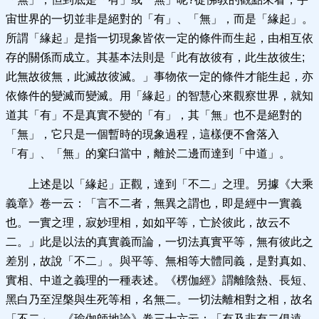
宙世界的一切並非是絕對的「有」、「無」，而是「緣起」。
所謂「緣起」是指一切現象皆依一定的條件而生起，由相互依
存的關係而成立。其基本法則是「此有故彼有，此生故彼生;
此無故彼無，此滅故彼滅。」事物依一定的條件才能生起，亦
依條件的變滅而變滅。用「緣起」的智慧心來觀察世界，就知
道其「有」不是真實不變的「有」，其「無」也不是絕對的
「無」，它只是一個暫時的現象過程，這樣便不會落入
「有」、「無」的窠臼當中，離於二邊而達到「中道」。
上述是以「緣起」正觀，達到「不二」之理。另據《大乘
義章》卷一云：「言不二者，無異之謂也，即是經中一實義
也。一實之理，寂妙理相，如如平等，亡於彼此，故云不
二。」此是以法的真實義而論，一切法真實平等，無有彼此之
差別，故說「不二」。與平等、無相等大體同義，是對真如、
實相、中道之義理的一種表述。《楞伽經》謂離陰熱、長短、
黑白乃至涅槃與生死等相，名無二。一切法離相對之相，故名
「不二」。《瑜伽師地論》卷三十六云：「有及非有二俱遠