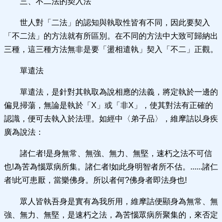
三、不二法的契入法
世人對「二法」的認知與執取性皆有不同，因此要契入
「不二法」的方法就有所區別。在不同的方法中大致可歸納出
三種，這三種方法無非是要「盪相遣執」契入「不二」正觀。
單遣法
單遣法，是針對其執取為說相應的法義，將定執於一邊的
偏見掃蕩，無論是執於「X」或「非X」，使其對法有正確的
認識，便可去執入於法理。如經中〈弟子品〉，維摩詰以身疾
廣為說法：
諸仁者!是身無常、無強、無力、無堅，速朽之法不可信
也!為苦為惱眾病所集。諸仁者!如此身明智者所不估。......諸仁
者!此可患厭，當樂佛身。所以者何?佛身者即法身也!
眾人皆執吾身是實有為我所用，維摩詰便顯身為無常、無
強、無力、無堅，是速朽之法，為苦惱眾病所聚集的，來否定