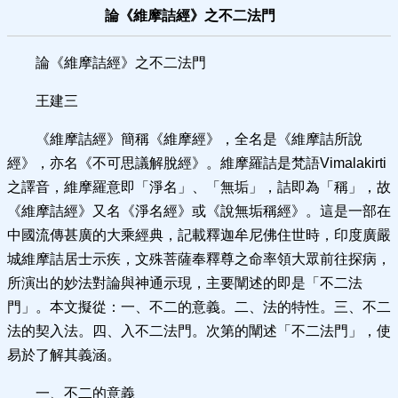
論《維摩詰經》之不二法門
論《維摩詰經》之不二法門
王建三
《維摩詰經》簡稱《維摩經》，全名是《維摩詰所說
經》，亦名《不可思議解脫經》。維摩羅詰是梵語Vimalakirti
之譯音，維摩羅意即「淨名」、「無垢」，詰即為「稱」，故
《維摩詰經》又名《淨名經》或《說無垢稱經》。這是一部在
中國流傳甚廣的大乘經典，記載釋迦牟尼佛住世時，印度廣嚴
城維摩詰居士示疾，文殊菩薩奉釋尊之命率領大眾前往探病，
所演出的妙法對論與神通示現，主要闡述的即是「不二法
門」。本文擬從：一、不二的意義。二、法的特性。三、不二
法的契入法。四、入不二法門。次第的闡述「不二法門」，使
易於了解其義涵。
一、不二的意義