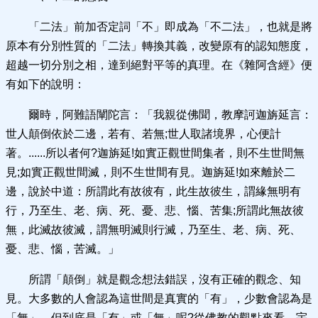
「二法」前加否定詞「不」即成為「不二法」，也就是將
原本有分別性質的「二法」轉換其義，改變原有的認知態度，
超越一切分別之相，達到絕對平等的真理。在《雜阿含經》便
有如下的說明：
爾時，阿難語闡陀言：「我親從佛聞，教摩訶迦旃延言：
世人顛倒依於二邊，若有、若無;世人取諸境界，心便計
著。......所以者何?迦旃延!如實正觀世間集者，則不生世間無
見;如實正觀世間滅，則不生世間有見。迦旃延!如來離於二
邊，說於中道：所謂此有故彼有，此生故彼生，謂緣無明有
行，乃至生、老、病、死、憂、悲、惱、苦集;所謂此無故彼
無，此滅故彼滅，謂無明滅則行滅，乃至生、老、病、死、
憂、悲、惱，苦滅。」
所謂「顛倒」就是觀念想法錯誤，沒有正確的觀念、知
見。大多數的人會認為這世間是真實的「有」，少數會認為是
「無」，但到底是「有」或「無」呢?從佛教的觀點來看，宇