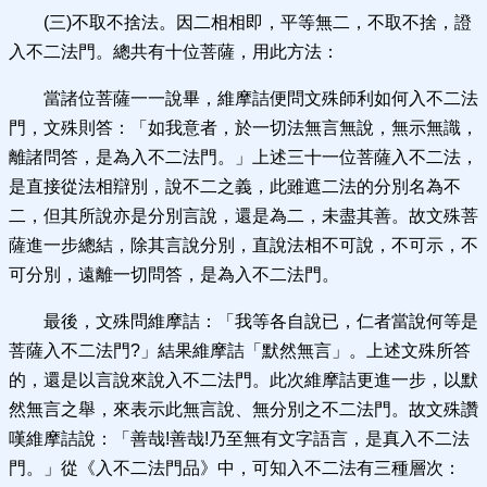
(三)不取不捨法。因二相相即，平等無二，不取不捨，證
入不二法門。總共有十位菩薩，用此方法：
當諸位菩薩一一說畢，維摩詰便問文殊師利如何入不二法
門，文殊則答：「如我意者，於一切法無言無說，無示無識，
離諸問答，是為入不二法門。」上述三十一位菩薩入不二法，
是直接從法相辯別，說不二之義，此雖遮二法的分別名為不
二，但其所說亦是分別言說，還是為二，未盡其善。故文殊菩
薩進一步總結，除其言說分別，直說法相不可說，不可示，不
可分別，遠離一切問答，是為入不二法門。
最後，文殊問維摩詰：「我等各自說已，仁者當說何等是
菩薩入不二法門?」結果維摩詰「默然無言」。上述文殊所答
的，還是以言說來說入不二法門。此次維摩詰更進一步，以默
然無言之舉，來表示此無言說、無分別之不二法門。故文殊讚
嘆維摩詰說：「善哉!善哉!乃至無有文字語言，是真入不二法
門。」從《入不二法門品》中，可知入不二法有三種層次：