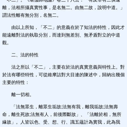
離，法相所攝真實性事，是名無二。由無二故，說明中道。」
謂法性離有無分別，名無二。
由以上所知，「不二」的意義在於了知法的特性，因此才
能遠離對法的執取分別，而達到無差別、無矛盾對立的中道
觀。
二、法的特性
法之所以「不二」，主要在於法的真實意義與特性上。對
於法有哪些特性，可從維摩詰對大目連的陳述中，歸納出幾個
主要的特性：
離一切相。
「法無眾生，離眾生垢故;法無有我，離我垢故;法無壽
命，離生死故;法無有人，前後際斷故」、「法離於相，無所
緣故」。人皆以色、受、想、行、識五蘊計為實我，此為我