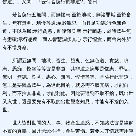
佛道。」又問：「云何菩薩行於非道?」答曰：
若菩薩行五無間，而無惱恚;至於地獄，無諸罪垢;至於畜
生，無有無明、驕慢等過;至於餓鬼，而具足功德;行色無色
道，不以為勝;示行貪慾，離諸雜染者;示行瞋恚，於諸眾生無
有恚礙;示行愚痴，而以智慧調伏其心;示行慳貪，而舍內外所
有不惜身命。
所謂五無間，地獄、畜生、餓鬼、色無色道、貪慾、瞋
恚、愚痴、慳貪等等皆是非道，其非道之病即是惱恚、罪垢、
無明、無德、染著、恚心、無智、慳惜等等。菩薩行此非道，
無非是要饒益眾生，為達此目的，就必需不取其病，才能自
利，而不捨其非道，才能利他。因此要達到不取不捨，既出世
又入世，還是要先有不取的出世觀念知見，才能有不捨的入
世。
世人皆對世間的人、事、物產生迷惑，不知諸法皆是緣起
不實的真義，因此念念不捨，產生苦惱。若要去其惱就需用單