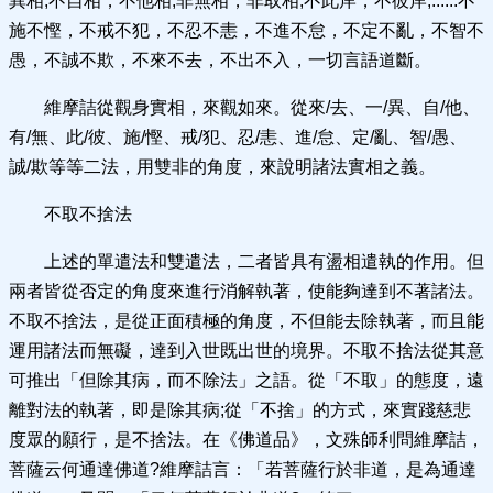
異相;不自相，不他相;非無相，非取相;不此岸，不彼岸;......不
施不慳，不戒不犯，不忍不恚，不進不怠，不定不亂，不智不
愚，不誠不欺，不來不去，不出不入，一切言語道斷。
維摩詰從觀身實相，來觀如來。從來/去、一/異、自/他、
有/無、此/彼、施/慳、戒/犯、忍/恚、進/怠、定/亂、智/愚、
誠/欺等等二法，用雙非的角度，來說明諸法實相之義。
不取不捨法
上述的單遣法和雙遣法，二者皆具有盪相遣執的作用。但
兩者皆從否定的角度來進行消解執著，使能夠達到不著諸法。
不取不捨法，是從正面積極的角度，不但能去除執著，而且能
運用諸法而無礙，達到入世既出世的境界。不取不捨法從其意
可推出「但除其病，而不除法」之語。從「不取」的態度，遠
離對法的執著，即是除其病;從「不捨」的方式，來實踐慈悲
度眾的願行，是不捨法。在《佛道品》，文殊師利問維摩詰，
菩薩云何通達佛道?維摩詰言：「若菩薩行於非道，是為通達