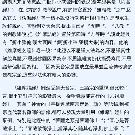
讚揚大乘菩薩教說,而貶抑小乘聲聞的教說(基本經典是《阿含
經》)。在北方的判教學說中,有的把它置於〞無相教〞之中,因
為它與《楞伽經》等一樣不說修行功德行相和階位,是即眾生
說解脫的。智顗創立天台宗,提出自己的〞五時〞、〞八教〞
的判教學說,把《維摩詰經》置於第四時〞方等時〞,說此經具
有〞折小彈偏,嘆大褒圓〞(呵折小乘,褒揚大乘)的內容。他的
《維摩經玄疏》卷一說:〞此經以不思議人法為名,不思議真性
解脫為體,不思議佛國因果為宗,不思議權實折伏攝受為用,不思
議帶偏顯圓為相。〞因為天台宗是國成立最早並且流傳較廣的
佛教宗派,這些說法也有較大的影響。
《維摩詰經》雖然受到天台宗、三論宗的重視,但比較而
言,似乎它對禪宗的影響最大。從輯錄慧能言行的《六祖壇
經》、其弟子神會的《菩提達摩南宗定是非論》等語錄,到禪
宗歷代著名禪師的語錄,都可以發現大量引用《維摩詰經》的
事例。特別是此經中的〞菩薩之類是菩薩佛土〞;〞直心是菩
薩淨土〞;〞菩薩欲得淨土,當淨其心,隨其心淨,則佛土淨〞;〞