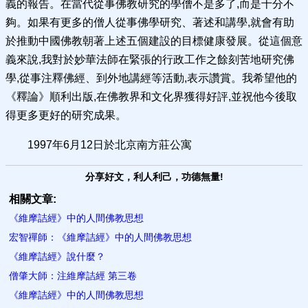
義的報告。在當代從事佛教研究的學僧不是多了,而是十分不
夠。如果有更多的僧人從事佛學研究、著述和講學,就會有助
於推動中國佛教朝著上述五個建設的目標健康發展。從這個意
義來說,我對於妙華法師在緊張的行政工作之餘刻苦地研究佛
學,從事注釋佛經、到外地講經等活動,表示讚賞。我希望他的
《釋論》順利出版,在佛教界和文化界獲得好評,並祝他今後取
得更多更好的研究成果。
1997年6月12日於北京南方莊公寓
分享好文，利人利己，功德無量!
相關文章:
《維摩詰經》中的人間佛教思想
宏智禪師：《維摩詰經》中的人間佛教思想
《維摩詰經》說什麼？
僧肇大師：注維摩詰經 第三卷
《維摩詰經》中的人間佛教思想