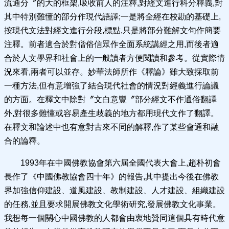
流通分〞的大的框架,吸收前人的注釋,對經文進行科分釋義,對
其中特別難懂的部分作現代語譯;一是將全經在校勘的基礎上,
按現代文法對經文進行分段,標點,只是將部分難解文句作簡要
注釋。前者適合於對僧俗信眾作全面系統講經之用,而後者適
合於人文學界和社會上的一般讀者方便閱讀和參考。從實際情
況來看,兩者可以並存。妙華法師所作《釋論》雖大致採取前
一種方法,但有意增強了結合現代社會的情況對經義進行論議
的方面。在釋文中除對〞文白意豐〞部分經文不作通俗翻譯
外,對很多難懂或容易產生歧義的地方都用現代文作了翻譯。
在釋文和論述中也有意對古來不同的解釋,作了某些會通和融
合的論釋。
1993年在中國佛教協會第六屆全國代表大會上,趙朴初會
長作了《中國佛教協會四十年》的報告,其中提出今後在佛教
界加強信仰建設、道風建設、教制建設、人才建設、組織建設
的任務,並且要求開展佛教文化學術研究,發展佛教文化事業。
我想每一個關心中國佛教的人都會由衷地贊同這個具有時代意