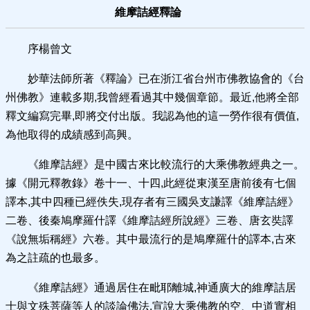
維摩詰經釋論
序楊曾文
妙華法師所著《釋論》已在浙江省台州市佛教協會的《台
州佛教》連載多期,我曾經看過其中幾個章節。最近,他將全部
釋文編寫完畢,即將交付出版。我認為他的這一勞作很有價值,
為他取得的成績感到高興。
《維摩詰經》是中國古來比較流行的大乘佛教經典之一。
據《開元釋教錄》卷十一、十四,此經從東漢至唐前後有七個
譯本,其中四種已經佚失,現存者有三國吳支謙譯《維摩詰經》
二卷、後秦鳩摩羅什譯《維摩詰經所說經》三卷、唐玄奘譯
《說無垢稱經》六卷。其中最流行的是鳩摩羅什的譯本,古來
為之註疏的也最多。
《維摩詰經》通過居住在毗耶離城,神通廣大的維摩詰居
士與文殊菩薩等人的談論佛法,宣說大乘佛教的空、中道實相