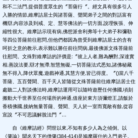
和不二法門,提倡普度眾生的〞菩薩行〞。經文具有很多引人
入勝的情節,維摩詰居士與諸菩薩、聲聞弟子之間的對話富有
機辯,內容涉及到戒、定、慧等佛法的一切方面,說理恢張、伸
縮性很大。維摩詰示現有病,佛想派舍利弗等十大弟子和彌勒
等四位菩薩前往慰問,但他們都因為曾受到維摩詰居士的含有
呵折之意的教示,表示難以勝任前往問病,最後佛派文殊菩薩前
往慰問。文殊對維摩詰的評價是:〞彼上人者,難為酬對,深達實
相,善說法要,辯才無滯,智慧無礙,一切菩薩法式悉知,諸佛秘藏
無不得入,降伏眾魔,遊戲神通,其慧方便,皆已得度。〞()當八千
菩薩、五百聲聞、百千天人皆隨從文殊菩薩前往維摩詰居士住
處聽二人對談佛法時,維摩詰運用可以隨時遊歷任何佛國,頃刻
搬動大千世界至任何場所的神通,借座於東方須彌燈王,請飯於
香積佛國,接納無量菩薩、聲聞、天人於一室而寬敞有餘,從容
宣說〞不可思議解脫法門〞…
自《維摩詰經》問世以來,不知有多少人為之傾倒。以
《肇論》聞名天下的僧肇(384-414)是鳩摩羅什的入門弟子。