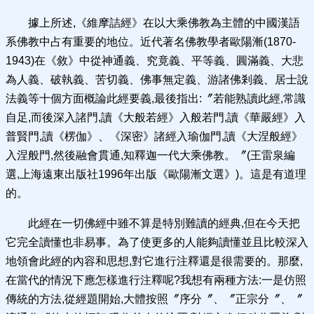
據上所述,《維摩詰經》在以大乘佛教為主體的中國漢語
系佛教中占有重要的地位。近代著名佛教學者歐陽漸(1870-
1943)在《敘》中從神通義、究竟義、平等義、圓滿義、大悲
為人義、破執義、苦切義、佛事無定義、游諸佛剎義、居士說
法義等十個方面概論此經要義,最後指出:〞若能熟讀此經,常識
自足,而後深入諸門,讀《大般若經》入般若門,讀《華嚴經》入
普賢門,讀《楞伽》、《深密》諸經入瑜伽門,讀《大涅般經》
入涅般門,然後融會貫通,知釋迦一代大乘佛教。〞(王雷泉編
選,上海遠東出版社1996年出版《歐陽漸文選》)。這是有道理
的。
此經在一切佛經中雖不算是特別難讀的經典,但在今天把
它完全讀懂也非易事。為了使更多的人能夠讀懂並且比較深入
地領會此經的內容和思想,對它進行注釋還是很需要的。那麼,
在當代的情況下應怎樣進行注釋呢?我想有兩種方法:一是仿照
傳統的方法,從經題開始,大體按照〞序分〞、〞正宗分〞、〞