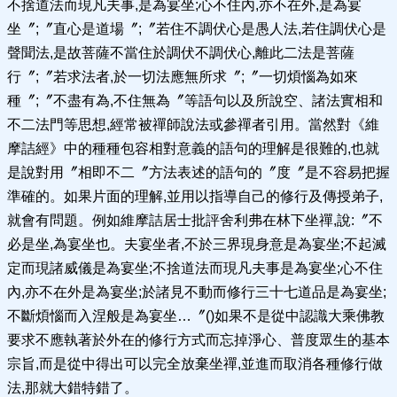
不捨道法而現凡夫事,是為宴坐;心不住內,亦不在外,是為宴
坐〞;〞直心是道場〞;〞若住不調伏心是愚人法,若住調伏心是
聲聞法,是故菩薩不當住於調伏不調伏心,離此二法是菩薩
行〞;〞若求法者,於一切法應無所求〞;〞一切煩惱為如來
種〞;〞不盡有為,不住無為〞等語句以及所說空、諸法實相和
不二法門等思想,經常被禪師說法或參禪者引用。當然對《維
摩詰經》中的種種包容相對意義的語句的理解是很難的,也就
是說對用〞相即不二〞方法表述的語句的〞度〞是不容易把握
準確的。如果片面的理解,並用以指導自己的修行及傳授弟子,
就會有問題。例如維摩詰居士批評舍利弗在林下坐禪,說:〞不
必是坐,為宴坐也。夫宴坐者,不於三界現身意是為宴坐;不起滅
定而現諸威儀是為宴坐;不捨道法而現凡夫事是為宴坐;心不住
內,亦不在外是為宴坐;於諸見不動而修行三十七道品是為宴坐;
不斷煩惱而入涅般是為宴坐…〞()如果不是從中認識大乘佛教
要求不應執著於外在的修行方式而忘掉淨心、普度眾生的基本
宗旨,而是從中得出可以完全放棄坐禪,並進而取消各種修行做
法,那就大錯特錯了。