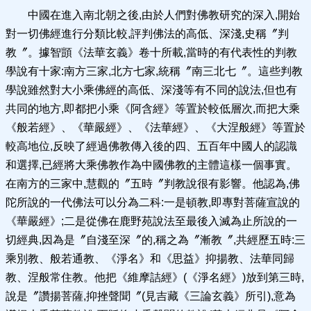
中國在進入南北朝之後,由於人們對佛教研究的深入,開始
對一切佛經進行分類比較,評判佛法的高低、深淺,史稱〞判
教〞。據智顗《法華玄義》卷十所載,當時的有代表性的判教
學說有十家:南方三家,北方七家,統稱〞南三北七〞。這些判教
學說雖然對大小乘佛經的高低、深淺等有不同的說法,但也有
共同的地方,即都把小乘《阿含經》等置於較低層次,而把大乘
《般若經》、《華嚴經》、《法華經》、《大涅般經》等置於
較高地位,反映了經過佛教傳入後的四、五百年中國人的認識
和選擇,已經將大乘佛教作為中國佛教的主體這樣一個事實。
在南方的三家中,慧觀的〞五時〞判教說很有影響。他認為,佛
陀所說的一代佛法可以分為二科:一是頓教,即專對菩薩宣說的
《華嚴經》;二是從佛在鹿野苑說法至最後入滅為止所說的一
切經典,因為是〞自淺至深〞的,稱之為〞漸教〞,共經歷五時:三
乘別教、般若通教、《淨名》和《思益》抑揚教、法華同歸
教、涅般常住教。他把《維摩詰經》(《淨名經》)放到第三時,
說是〞讚揚菩薩,抑挫聲聞〞(見吉藏《三論玄義》所引),意為