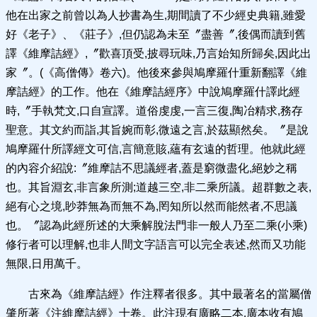
他在出家之前曾以為人抄書為生,期間讀了不少經史典籍,雖愛
好《老子》、《莊子》,但仍認為未至〞盡善〞,後偶而讀到舊
譯《維摩詰經》,〞歡喜頂受,披尋玩味,乃言始知所歸矣,因此出
家〞。(《高僧傳》卷六)。他後來參與鳩摩羅什重新翻譯《維
摩詰經》的工作。他在《維摩詰經序》中說鳩摩羅什譯此經
時,〞手執梵文,口自宣譯。道俗虔虔,一言三復,陶冶精求,務存
聖意。其文約而詣,其旨婉而彰,微遠之言,於茲顯然矣。〞是說
鳩摩羅什所譯經文可信,言簡意賅,蘊有玄遠的哲理。他就此經
的內容介紹說:〞維摩詰不思議經者,蓋是窮微盡化,絕妙之稱
也。其旨淵玄,非言象所測;道越三空,非二乘所議。超群數之表,
絕有心之境,眇莽無為而無不為,罔知所以然而能然者,不思議
也。〞認為此經所述的大乘解脫法門非一般人乃至二乘(小乘)
修行者可以理解,也非人間文字語言可以完全表述,然而又功能
無限,日用萬千。
古來為《維摩詰經》作注釋者很多。其中最著名的當屬僧
肇所著《注維摩詰經》十卷。此注現有廣略二本,廣本收有鳩