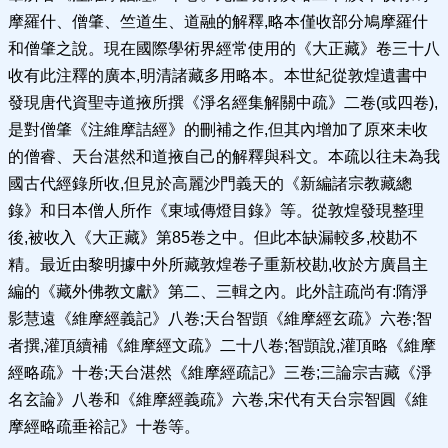
摩羅什、僧肇、竺道生、道融的解釋,略本僅收部分鳩摩羅什
和僧肇之說。現在國際學術界經常使用的《大正藏》卷三十八
收有此注釋的廣本,明清諸藏多用略本。本世紀從敦煌遺書中
發現唐代資聖寺道掖所撰《淨名經集解關中疏》二卷(或四卷),
是對僧肇《注維摩詰經》的刪補之作,但其內增加了原來未收
的僧睿、天台湛然和道掖自己的解釋與科文。本疏以往未為我
國古代經錄所收,但見於高麗沙門義天的《新編諸宗教藏總
錄》和日本僧人所作《東域傳燈目錄》等。從敦煌發現整理
後,被收入《大正藏》第85卷之中。但此本缺漏較多,校勘不
精。最近由黎明據中外所藏敦煌卷子重新校勘,收於方廣昌主
編的《藏外佛教文獻》第二、三輯之內。此外註疏尚有:隋淨
影慧遠《維摩經義記》八卷;天台智顗《維摩經玄疏》六卷;智
者撰,灌頂續補《維摩經文疏》二十八卷;智顗說,灌頂略《維摩
經略疏》十卷;天台湛然《維摩經疏記》三卷;三論宗吉藏《淨
名玄論》八卷和《維摩經義疏》六卷,宋代有天台宗智圓《維
摩經略疏垂裕記》十卷等。