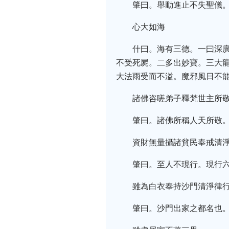
肇曰。舉動進止不失聖儀
心大如海
什曰。海有三德。一曰深
不受死屍。二多出妙寶。三大
大法雨受而不溢。魔邪風日不
諸佛咨嗟弟子釋梵世主所
肇曰。諸佛所稱人天所敬
資財無量攝諸貧民奉戒清
肇曰。至人不現行。現行
雖為白衣奉持沙門清淨律
肇曰。沙門出家之都名也