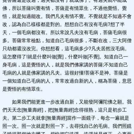
覺菩薩還是改過，過失都沒有了就成佛了。有過失就不能成
佛，所以菩薩叫覺有情，菩薩是有情眾生，不過他覺悟。覺
悟，就是知過能改。我們凡夫有情不覺。不覺就是不知過不會
改，認為自己樣樣都是對的。想想自己有沒有毛病?想了半
天，一個毛病都沒有。所以常說凡夫沒有毛病，菩薩毛病很
多。菩薩常常檢點，知道自己毛病很多，不斷在改，三大阿僧
只劫都還沒改完。你想想看，這毛病多少?凡夫居然沒毛病。
這怎麼得了!就是什麼叫做[覺]，什麼叫做[不覺]。知道自己一
身毛病，這是覺悟的人，就是我們佛家講的菩薩;不知道自己
毛病的人就是佛家講的凡夫。這很好懂!菩薩不是神。菩薩是
一個知道自己毛病的人，常常改過自新的人，稱為菩薩，意思
是覺悟的有情眾生。
如果我們能更進一步改過自新，又能發阿彌陀佛之願。我
們天天念[無量壽經]，把[無量壽經]念得很熟，這只是初步工
夫。第二步工夫就拿[無量壽經]當作一面鏡子，每念一遍就是
照一次。照一次就是對照一下，去尋找自己的毛病。我們照鏡