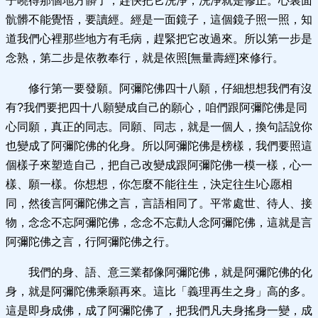
子曉得那個地方髒了，趕快把它洗淨，洗淨就是修正。心裏面
骯髒不能覺悟，要讀經。經是一面鏡子，這個鏡子照一照，知
道我們心裡那些地方有毛病，趕緊把它改過來。所以第一步是
念熟，第二步是依教奉行，就是依照[無量壽經]來修行。
修行第一要發願。阿彌陀佛四十八願，仔細想想我們有沒
有?我們要把四十八願變成自己的願心，咱們跟阿彌陀佛是同
心同願，真正的同志。同願、同志，就是一個人，換句話說你
也變成了阿彌陀佛的化身。所以阿彌陀佛是榜樣，我們要照這
個樣子來塑造自己，把自己改變成跟阿彌陀佛一模一樣，心一
樣、願一樣。你想想，你怎麼不能往生，決定往生!心愿相
同，然後言阿彌陀佛之言，言語相同了。平常處世、待人、接
物，念念不忘阿彌陀佛，念念不忘勸人念阿彌陀佛，這就是言
阿彌陀佛之言，行阿彌陀佛之行。
我們的身、語、意三業都像阿彌陀佛，就是阿彌陀佛的化
身，就是阿彌陀佛乘願再來。這比「義理再生之身」高的多。
這是即身成佛，成了阿彌陀佛了，把我們凡夫身搖身一變，成