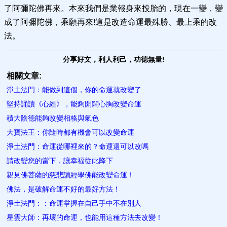
了阿彌陀佛再來。本來我們是業報身來投胎的，現在一變，變
成了阿彌陀佛，乘願再來!這是改造命運最殊勝、最上乘的改
法。
分享好文，利人利己，功德無量!
相關文章:
淨土法門：能做到這個，你的命運就改變了
堅持誦讀《心經》，能夠開闊心胸改變命運
積大陰德能夠改變相格與氣色
大寶法王：你隨時都有機會可以改變命運​
淨土法門：命運從哪裡來的？命運還可以改嗎
請改變您的當下，讓幸福從此降下
親見佛菩薩的慈悲讀經學佛能改變命運！
佛法，是破解命運不好的最好方法！
淨土法門：：命運掌握在自己手中不在別人
星雲大師：再壞的命運，也能用這種方法去改變！