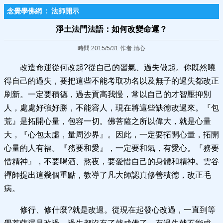
念覺學佛網
:
法師開示
淨土法門法語：如何改變命運？
時間:2015/5/31 作者:清心
改造命運從何改起?從自己的習氣、過失做起。你既然曉
得自己的過失，要把這些不能考取功名以及無子的過失都改正
刷新。一定要積德，過去貢高我慢，常以自己的才智壓抑別
人，處處好強好勝，不能容人，現在將這些缺德改過來。『包
荒』是拓開心量，包容一切。佛菩薩之所以偉大，就是心量
大，『心包太虛，量周沙界』。因此，一定要拓開心量，拓開
心量的人有福。『務要和愛』，一定要和氣，有愛心。『務要
惜精神』，不要喝酒、熬夜，要愛惜自己的身體和精神。雲谷
禪師提出這幾個重點，教導了凡大師認真修善積德，改正毛
病。
修行、修什麼?就是改過。從現在起發心改過，一直到等