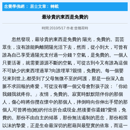
念覺學佛網
:
居士文章
:
轉載
最珍貴的東西是免費的
時間:2010/5/17 作者:曾幾荷時
忽然發現，最珍貴的東西是免費的 陽光，免費的。芸芸
眾生，沒有誰能夠離開陽光活下去，然而，從小到大，可曾有
誰為自己享受過陽光支付過一分錢？空氣，是免費的。一個人
只要活著，就需要源源不斷的空氣，可從古到今又有誰為這個
不可缺少的東西埋過單?向誰埋單?親情，免費的。每一個嬰
兒來到世上,都受到了父母無微不至的呵護，那是一份深入血
脈不求回報的疼愛，可從沒有哪一個父母會對孩子說：「你給
我錢我就疼你。」友情，免費的。寂寞時默默陪伴你的那個
人，傷心時將你攬在懷中的那個人，摔倒時向你伸出手臂的那
個人,可曾將他(她)的付出折合成現金,然後要你還錢?愛情，免
費的。那份不由自主的傾慕，那份無法遏制的思念，那份相孺
以沫的摯愛，正是生命最深切的慰藉與最堅實的依靠，而這一