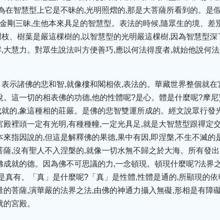
因為在智慧型上它是不昧的,光明照熠的,那是大菩薩所看到的。是
了金剛三昧,生他本來具足的智慧型。表法的時候,隨眾生的境、差
枝、樹葉是嚴這棵樹的,以智慧型的光明嚴這棵樹,因為智慧型深了
,大慧力。對眾生說法叫方便善巧,應以何法得度者,就始他說何法
表示諸佛的悲和智,就像樓和閣相依,表法的。華藏世界整個就在
說。這一切的相表佛的功德,他的性體呢?是心。體是什麼呢?摩
就的,象這種相的莊嚴。是佛的悲智雙運所成的。經文說眾行發
宮殿裡頭一定有光明,有種種幢,一定光具足,就是大智慧型跟禪定
來指因說的,但這是解釋佛的果德,果中有因,即涅槃,不生不滅的
菩薩,沒有聖人不入涅槃的,就像一切水無不歸之於大海。所有發出
佛成就的德。因為佛不可思議的力,一念頓現。頓現什麼呢?法界
是真有。「真」是什麼呢?「真」是性體,性體是通的,所顯現的依
量的菩薩,演華嚴的法界之法,由佛的神通力攝入無礙,形相是有障礙
就的宮殿。