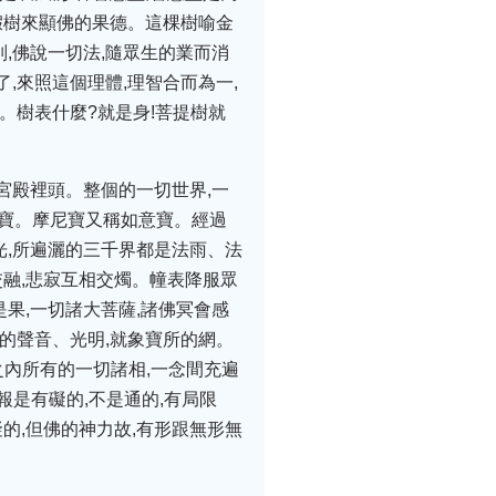
假樹來顯佛的果德。這棵樹喻金
別,佛說一切法,隨眾生的業而消
,來照這個理體,理智合而為一,
。樹表什麼?就是身!菩提樹就
宮殿裡頭。整個的一切世界,一
尼寶。摩尼寶又稱如意寶。經過
光,所遍灑的三千界都是法雨、法
交融,悲寂互相交燭。幢表降服眾
是果,一切諸大菩薩,諸佛冥會感
的聲音、光明,就象寶所的網。
之內所有的一切諸相,一念間充遍
報是有礙的,不是通的,有局限
的,但佛的神力故,有形跟無形無