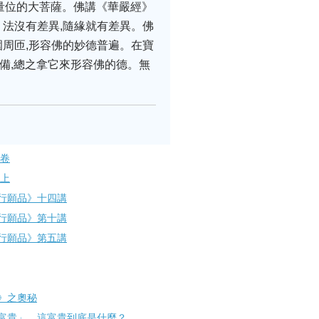
量位的大菩薩。佛講《華嚴經》
。法沒有差異,隨緣就有差異。佛
圍周匝,形容佛的妙德普遍。在寶
備,總之拿它來形容佛的德。無
三卷
 上
行願品》十四講
行願品》第十講
行願品》第五講
》之奧秘
富貴」，這富貴到底是什麼？