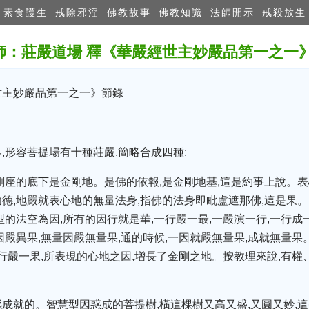
素食護生
戒除邪淫
佛教故事
佛教知識
法師開示
戒殺放生
師：莊嚴道場 釋《華嚴經世主妙嚴品第一之
世主妙嚴品第一之一》節錄
,形容菩提場有十種莊嚴,簡略合成四種:
剛座的底下是金剛地。是佛的依報,是金剛地基,這是約事上說。表
德,地嚴就表心地的無量法身,指佛的法身即毗盧遮那佛,這是果。
的法空為因,所有的因行就是華,一行嚴一最,一嚴演一行,一行成
嚴異果,無量因嚴無量果,通的時候,一因就嚴無量果,成就無量果
行嚴一果,所表現的心地之因,增長了金剛之地。按教理來說,有權
成就的。智慧型因惑成的菩提樹,橫這棵樹又高又盛,又圓又妙,這