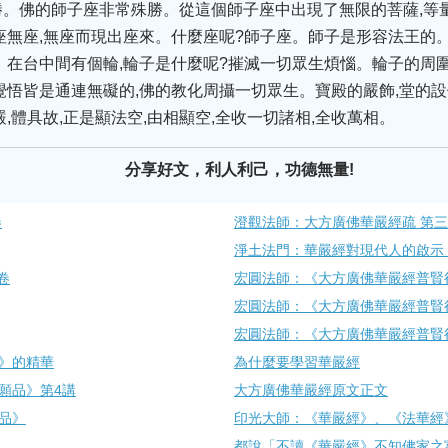
勝。佛的師子座非常殊勝。從這個師子座中出現了無限的菩薩,等
座無座,無座而現出座來。什麼座呢?師子座。師子是形容法王的
。在台中間有個輪,輪子是什麼呢?摧滅一切眾生煩惱。輪子的周
覺悟皆是通連無礙的,佛的教化周攝一切眾生。寶殿的嚴飾,堂的設
,體具故,正是顯法空,由相顯空,全收一切諸相,全收萬相。
分享好文，利人利己，功德無量!
卷
澄觀法師：大方廣佛華嚴經疏 第
淨土法門：華嚴經對現代人的啟示
卷
宏圓法師：《大方廣佛華嚴經普賢
宏圓法師：《大方廣佛華嚴經普賢
宏圓法師：《大方廣佛華嚴經普賢
》的精華
為什麼要學習華嚴經
願品》第4講
大方廣佛華嚴經原文正文
品》
印光大師：《華嚴經》、《法華經
都說「不讀《華嚴經》不知佛家之