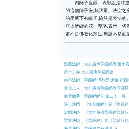
四師子座嚴。表顯說法殊
的這個師子座,無限量。法空之
的座底下有輪子,輪於是表法的
座上所綴的花、瓔珞,表示一切
處不是佛教化眾生,無處不是莊嚴
澄觀法師：大方廣佛華嚴經疏 第十
第十二卷 大方廣佛華嚴經論
南亭法師：華嚴經 淨行品 講義 第四
宣化上人：大方廣佛華嚴經疏序淺釋
海雲繼夢：華嚴經經首 第二十一卷
淨土法門：《無量壽經》是《華嚴經
宏圓法師：《大方廣佛華嚴經普賢行
聖贊法師：《華嚴經》之《普賢行願
海濤法師：華嚴經要義淺說 下