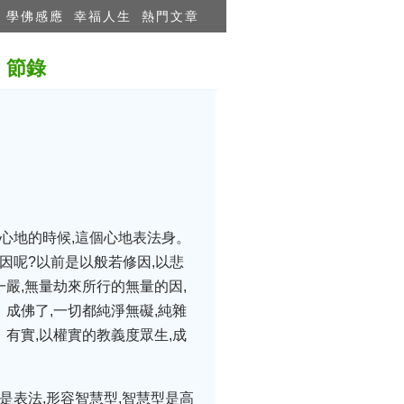
學佛感應
幸福人生
熱門文章
一》節錄
心地的時候,這個心地表法身。
因呢?以前是以般若修因,以悲
一嚴,無量劫來所行的無量的因,
。成佛了,一切都純淨無礙,純雜
、有實,以權實的教義度眾生,成
是表法,形容智慧型,智慧型是高