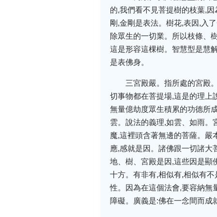
的,我們看不見菩提樹的枝葉,
剛,金剛是表法。樹花,表因,入
除眾生的一切業。所以枝條、樹
這是形容這棵樹。智慧型是慧解
是表佛身。
三宮殿嚴。指所處的宮殿。
切事物都在菩提場,這是的理上
無量億劫度眾生積累的功德所成
雲。說法的義理,如雲、如雨。
魔,這裡頭含著無邊的菩薩。嚴本
應,感就是因。諸佛跟一切諸大
地、樹、宮殿是因,這些因是顯
十方。有非有,相似有,相似有不
性。因為在這個法會,要容納無
障礙。廣義是:佛在一念間而成