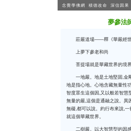
念覺學佛網
積德改命
深信因果
夢參法
莊嚴道場——釋《華嚴經
上夢下參老和尚
菩提場就是華藏世界的境界
一地嚴。地是土地堅固,金
地是指心地。心地含藏無量性功
智度眾生這個因,又以般若智慧型
無量的嚴,這個是通融之說。異因
無礙,都可以說。約行布來說,一
就這個華藏世界。
二樹嚴。以大智慧型的因感