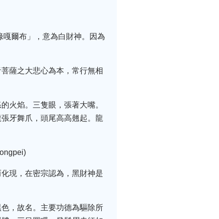
祿嘎爾布」，意為白財神。因為
音菩薩之大悲心為本，常行無相
怒的火焰。三隻眼，張著大嘴。
龍張牙舞爪，頭尾高高翹起。龍
ngpei)
而化現，在密宗認為，黑財神是
黑色，故名。主要功德為驅除所