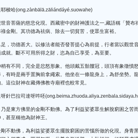
g.zànbālā.zāliándáyé.suowahe)
觀世音菩薩的慈悲化現。西藏密中的財神護法之一,藏語稱「贊布
布祿金剛。其功德為祛病、除去一切貧苦，使眾生富裕。
具足，功德甚大。以修法者能否發菩提心為前提，行者當以觀世
願成就。斷不可用所得之財，恣為自己享受，為至要。
神稍有不同，完全是忿怒形象。他頭戴五骷髏冠，頭頂有象徵憤
棒，有時是兩手置胸前拿繩索。他坐在一條龍身上，為舒坐勢。
物。這位財神在藏傳佛教寺廟裡也較常見。
呀吽呸(ong.beima.zhuoda.aliya.zenbala.sidaya.ho
，乃是東方佛里的金剛不動佛。為了利益娑婆眾生解脫窮困之苦
神，甚至稱他為財神王。
金剛不動佛，為利益娑婆眾生擺脫窮困的苦惱所做的化現。身青