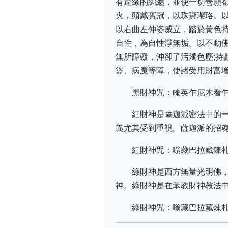
有違緣的糾纏，並使一切善願
火，頭戴寶冠，以珠寶瓔珞、
以右曲左伸姿威立，踏於黃色
自性，為自性淨無垢。以不動佛
無所障礙，沖卻了污濁色塵;持
盜、病魔等障，使諸受用財富
黑財神咒：唵英乍尼木看乍瑪利梭哈(o
紅財神是薩迦派密法中的
義尤其受到重視。薩迦派的招
紅財神咒：嗡藏巴拉藏鍊札呀達拿美迪捨
綠財神是西方無量光明佛
神。綠財神是在苯教財神教法
綠財神咒：嗡藏巴拉藏煉札呀梭哈(wē