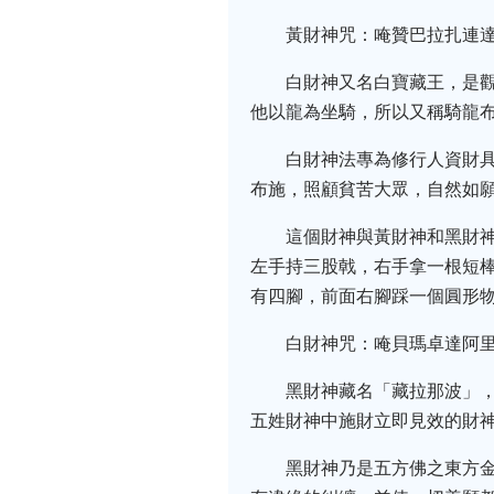
黃財神咒：唵贊巴拉扎連達耶梭哈(on
白財神又名白寶藏王，是
他以龍為坐騎，所以又稱騎龍
白財神法專為修行人資財
布施，照顧貧苦大眾，自然如
這個財神與黃財神和黑財
左手持三股戟，右手拿一根短
有四腳，前面右腳踩一個圓形
白財神咒：唵貝瑪卓達阿里呀針巴拉司達
黑財神藏名「藏拉那波」
五姓財神中施財立即見效的財
黑財神乃是五方佛之東方