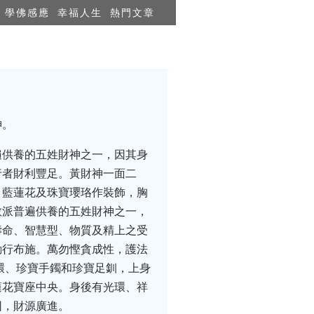
學佛感應
幸福人生
熱門文章
神。
遍供養的五姓財神之一，因其身
行者財利豐足。黃財神一面二
，藍蓮花及珠寶瓔珞作裝飾，胸
教派普遍供養的五姓財神之一，
壽命、智慧型、物質及精上之受
勤行布施。萬勿慳貪成性，護法
環、珍寶手鐲和珍寶足釧，上身
蓮花寶座中央。身後有光環、祥
困，財源廣進。