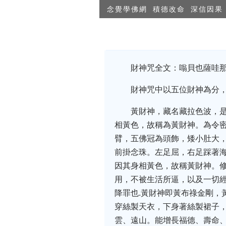
念覺學佛網
積德改命
深信因果
財神咒全文：嗡貝也薩哇那耶梭哈(w
財神咒中以五位財神為分
黃財神，藏名藏拉色波，
相黃色，故稱為黃財神。為令
臂，五佛冠為頭飾，矮小肚大
前掛念珠。左足屈，右足踩著
因其身相黃色，故稱黃財神。
用，不被生活所逼，以及一切
降罪也.黃財神即黃布祿金剛，
穿絲製天衣，下身著絲製裙子
雲、遠山。能增長福德、壽命