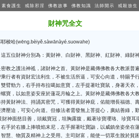
素食護生
戒除邪淫
佛教故事
佛教知識
法師開示
戒殺放生
財神咒全文
ēng.bèiyě.sàwānàyé.suowahe)
，這五位財神分別為：黃財神、白財神、黑財神、紅財神、綠財
是密教之護法神祗，諸財神之首。黃財神是藏傳佛教各大教派普
密乘行者有資財宏法利生，不被生活所逼，可安心向道，特賜予
，雙臂勁力，右手持布拉噶如意寶，左手提著吐寶鼠，身著天衣
海螺寶，以如意姿安座於蓮花月輪之上。黃財神是藏傳佛教各大
修持黃財神法、持誦其密咒，可獲得黃財神庇，佑能增長福德、
經濟壓迫，可安心向道。但修法者需發無上菩提心，廣結善綠，
黃財神面慈目善，頭戴寶冠，坦胸露腹，戴著珍寶瓔珞、珍寶耳
，右手於右膝上捧噴焰末尼，左手握著吐寶鼬，以威鎮坐姿坐在
、智慧、物質及精神上之受用。主司財富，能使一切眾生脫於貧