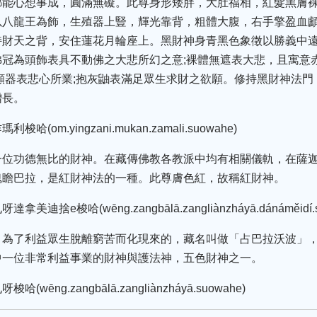
都能心想事成，圓滿無礙。此尊身形矮胖，大肚福相，紅髮黑膚
以八龍王為飾，生殖器上豎，輝光靠背，粗體大腹，右手擎盈血
持財天之背，安住蓮花月輪座上。黑財神身青黑色象徵以勝義中
冠為頭飾表具不動佛之大悲所幻之意;裸體無遮表大悲，且寓意
顱器表悲心所業;抱灰鼬表滿足眾生求財之欲願。修持黑財神法
增長。
m.yingzani.mukan.zamali.suowahe)
一位功德無比的財神。在藏傳佛教各教派中均有相關儀軌，在薩
魂瞻巴拉，是紅財神法的一種。此尊膚色紅，故稱紅財神。
e梭哈(wēng.zangbālā.zangliànzháyā.dánáměidí.sh
，為了利益眾生脫離窮苦而化現來的，藏名叫做「占巴拉沃波」
中一位非常利益事業的財神與護法神，五色財神之一。
ng.zangbālā.zangliànzháyā.suowahe)