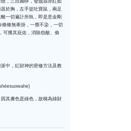
裸體，三目圓睜，發鬚眉赤紅如
顱器於胸，左手捉吐寶鼠，兩足
遠離一切遍計所執，即是意金剛
赤條條無牽掛，一塵不染，一切
門，可獲其庇佑，消除怨敵、偷
迦派中，紅財神的密修方法及教
èesuowahe)
，因其膚色是綠色，故稱為綠財