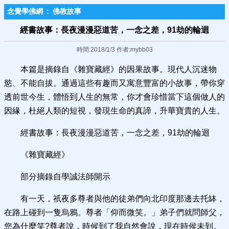
念覺學佛網
:
佛教故事
經書故事：長夜漫漫惡道苦，一念之差，91劫的輪迴
時間:2018/1/3 作者:mybb03
本篇是摘錄自《雜寶藏經》的因果故事。現代人沉迷物
慾、不能自拔。通過這些有趣而又寓意豐富的小故事，帶你穿
透前世今生，體悟到人生的無常，你才會珍惜當下這個做人的
因緣，杜絕人類的短視，發現生命的真諦，升華寶貴的人生。
經書故事：長夜漫漫惡道苦，一念之差，91劫的輪迴
《雜寶藏經》
部分摘錄自學誠法師開示
有一天，祇夜多尊者與他的徒弟們向北印度那邊去托缽，
在路上碰到一隻烏鴉。尊者「仰而微笑。」弟子們就問師父，
您為什麼笑?尊者說，時候到了我自然會說，現在時侯未到。