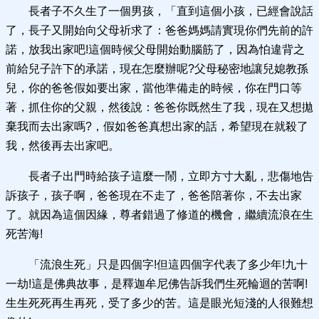
長者子不久生了一個男孩，「直到這個小孩，已經會說話
了，長子又開始向父母祈求了：爸爸媽媽請實現你們先前的許
諾，放我出家吧!這個時候父母開始動腦筋了，因為怕違背之
前給兒子許下的承諾，現在怎麼辦呢?父母秘密地讓兒媳教孫
兒，你的爸爸假如要出家，當他準備走的時候，你在門口等
著，抓住你的父親，然後說：爸爸你既然生了我，現在又想拋
棄我而去出家嗎?，假如爸爸真想出家的話，希望現在就殺了
我，然後再去出家吧。
長者子出門時給孩子這麼一鬧，立即方寸大亂，悲傷地告
訴孩子，孩子啊，爸爸現在不走了，爸爸陪著你，不去出家
了。就因為這個因緣，尊者錯過了修道的機會，繼續流浪在生
死苦海!
「流浪生死」只是四個字!但這四個字代表了多少年!九十
一劫!這是佛典故事，是釋迦牟尼佛告訴我們生死輪迴的苦啊!
生生死死再生再死，受了多少的苦。這是眼光短淺的人很難想