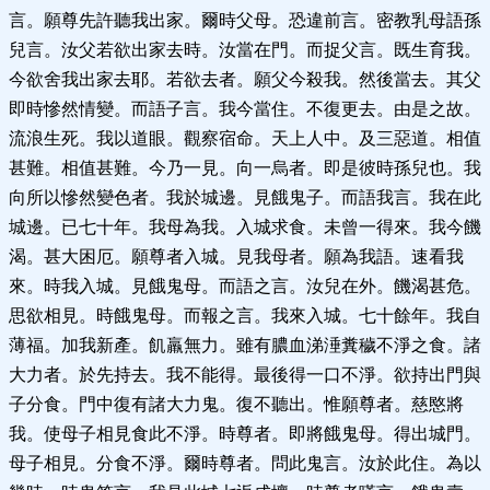
言。願尊先許聽我出家。爾時父母。恐違前言。密教乳母語孫
兒言。汝父若欲出家去時。汝當在門。而捉父言。既生育我。
今欲舍我出家去耶。若欲去者。願父今殺我。然後當去。其父
即時慘然情變。而語子言。我今當住。不復更去。由是之故。
流浪生死。我以道眼。觀察宿命。天上人中。及三惡道。相值
甚難。相值甚難。今乃一見。向一烏者。即是彼時孫兒也。我
向所以慘然變色者。我於城邊。見餓鬼子。而語我言。我在此
城邊。已七十年。我母為我。入城求食。未曾一得來。我今饑
渴。甚大困厄。願尊者入城。見我母者。願為我語。速看我
來。時我入城。見餓鬼母。而語之言。汝兒在外。饑渴甚危。
思欲相見。時餓鬼母。而報之言。我來入城。七十餘年。我自
薄福。加我新產。飢羸無力。雖有膿血涕涶糞穢不淨之食。諸
大力者。於先持去。我不能得。最後得一口不淨。欲持出門與
子分食。門中復有諸大力鬼。復不聽出。惟願尊者。慈愍將
我。使母子相見食此不淨。時尊者。即將餓鬼母。得出城門。
母子相見。分食不淨。爾時尊者。問此鬼言。汝於此住。為以