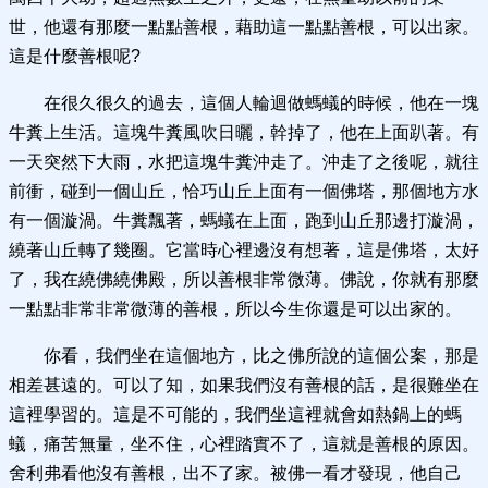
世，他還有那麼一點點善根，藉助這一點點善根，可以出家。
這是什麼善根呢?
在很久很久的過去，這個人輪迴做螞蟻的時候，他在一塊
牛糞上生活。這塊牛糞風吹日曬，幹掉了，他在上面趴著。有
一天突然下大雨，水把這塊牛糞沖走了。沖走了之後呢，就往
前衝，碰到一個山丘，恰巧山丘上面有一個佛塔，那個地方水
有一個漩渦。牛糞飄著，螞蟻在上面，跑到山丘那邊打漩渦，
繞著山丘轉了幾圈。它當時心裡邊沒有想著，這是佛塔，太好
了，我在繞佛繞佛殿，所以善根非常微薄。佛說，你就有那麼
一點點非常非常微薄的善根，所以今生你還是可以出家的。
你看，我們坐在這個地方，比之佛所說的這個公案，那是
相差甚遠的。可以了知，如果我們沒有善根的話，是很難坐在
這裡學習的。這是不可能的，我們坐這裡就會如熱鍋上的螞
蟻，痛苦無量，坐不住，心裡踏實不了，這就是善根的原因。
舍利弗看他沒有善根，出不了家。被佛一看才發現，他自己