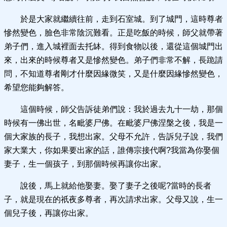
於是大家就繼續往前，走到石室城。到了城門，這時尊者
慘然變色，臉色非常陰沉難看。正是吃飯的時候，師父就帶著
弟子們，進入城裡面去托缽。得到食物以後，還從這個城門出
來，出來的時候尊者又是慘然變色。弟子們非常不解，長跪請
問，不知道尊者剛才什麼因緣微笑，又是什麼因緣慘然變色，
希望您能夠解答。
這個時候，師父告訴徒弟們說：我於過去九十一劫，那個
時候有一佛出世，名毗婆尸佛。在毗婆尸佛涅槃之後，我是一
個大家族的長子，我想出家。父母不允許，告訴兒子說，我們
家大業大，你如果要出家的話，誰傳宗接代啊?我當為你娶個
妻子，生一個孩子，到那個時候再讓你出家。
說後，馬上就給他娶妻。娶了妻子之後呢?當時的長者
子，就是現在的祇夜多尊者，再次請求出家。父母又說，生一
個兒子後，再讓你出家。