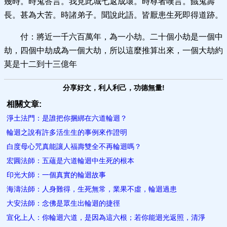
幾時。時鬼答言。我見此城七返成壞。時尊者嘆言。餓鬼壽
長。甚為大苦。時諸弟子。聞說此語。皆厭患生死即得道跡。
付：將近一千六百萬年，為一小劫。二十個小劫是一個中
劫，四個中劫成為一個大劫，所以這麼推算出來，一個大劫約
莫是十二到十三億年
分享好文，利人利己，功德無量!
相關文章:
淨土法門：是誰把你捆綁在六道輪迴？
輪迴之說有許多活生生的事例來作證明
白度母心咒真能讓人福壽雙全不再輪迴嗎？
宏圓法師：五蘊是六道輪迴中生死的根本
印光大師：一個真實的輪迴故事
海濤法師：人身難得，生死無常，業果不虛，輪迴過患
大安法師：念佛是眾生出輪迴的捷徑
宣化上人：你輪迴六道，是因為這六根；若你能迴光返照，清淨