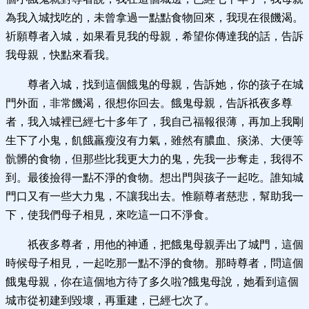
為我入城找吃的，未曾拿過一點點食物回來，我現在很饑渴。
祈願尊者入城，如果看見我的母親，希望你傳達我的話，告訴
我母親，快點來看我。
尊者入城，找到這個餓鬼的母親，告訴她，你的孩子在城
門外面，非常饑渴，很想你回去。餓鬼母親，告訴祇夜多尊
者，我入城裡已經七十多年了，我自己福報很薄，再加上我剛
生下了小鬼，飢餓羸瘦沒有力氣，雖然有膿血、痰涕、大便等
骯髒的食物，但那些比我更大力的鬼，先我一步奪走，我得不
到。最後撿得一點不淨的食物。想出門與孩子一起吃。誰知城
門口又有一些大力鬼，不讓我出去。惟願尊者慈悲，幫助我一
下，使我們母子相見，來吃這一口不淨食。
祇夜多尊者，用他的神通，把餓鬼母親弄出了城門，這個
時候母子相見，一起吃那一點不淨的食物。那時尊者，問這個
餓鬼母親，你在這個地方待了多久啦?餓鬼母說，她看到這個
城市從初建到毀壞，再重建，已經七次了。