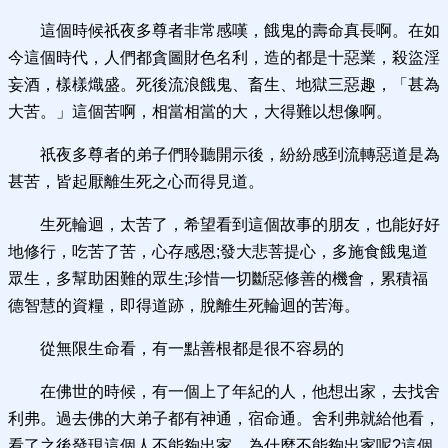
這個時候祇夜多尊者非常感嘆，餓鬼的壽命真長啊。在如
今這個時代，人們都貪圖財色名利，造的都是十惡業，殺盜淫
妄酒，樣樣熾盛。死後流浪餓鬼、畜生、地獄三惡趣，「甚為
大苦。」這個苦啊，相當相當的大，大得難以想像啊。
祇夜多尊者的弟子們聆聽開示後，紛紛感到流轉惡道是為
甚苦，皆起厭離生死之心而得見道。
生死輪迴，太苦了，希望看到這個故事的朋友，也能好好
地修行，吃苦了苦，心存感恩;發大悲菩提心，多施食餓鬼道
眾生，多幫助困難的眾生;珍惜一切斷惡修善的機會，累積福
德智慧的資糧，即得道跡，脫離生死輪迴的苦海。
從無限生命看，有一點善根都是很不容易的
在佛世的時候，有一個上了年紀的人，他想出家，去找舍
利弗。過去佛的大弟子都有神通，宿命通。舍利弗就給他看，
看了之後發現這個人不能夠出家。為什麼不能夠出家呢?這個