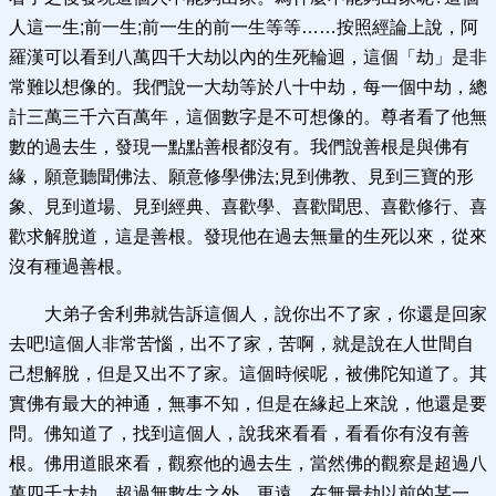
人這一生;前一生;前一生的前一生等等……按照經論上說，阿
羅漢可以看到八萬四千大劫以內的生死輪迴，這個「劫」是非
常難以想像的。我們說一大劫等於八十中劫，每一個中劫，總
計三萬三千六百萬年，這個數字是不可想像的。尊者看了他無
數的過去生，發現一點點善根都沒有。我們說善根是與佛有
緣，願意聽聞佛法、願意修學佛法;見到佛教、見到三寶的形
象、見到道場、見到經典、喜歡學、喜歡聞思、喜歡修行、喜
歡求解脫道，這是善根。發現他在過去無量的生死以來，從來
沒有種過善根。
大弟子舍利弗就告訴這個人，說你出不了家，你還是回家
去吧!這個人非常苦惱，出不了家，苦啊，就是說在人世間自
己想解脫，但是又出不了家。這個時候呢，被佛陀知道了。其
實佛有最大的神通，無事不知，但是在緣起上來說，他還是要
問。佛知道了，找到這個人，說我來看看，看看你有沒有善
根。佛用道眼來看，觀察他的過去生，當然佛的觀察是超過八
萬四千大劫，超過無數生之外，更遠，在無量劫以前的某一