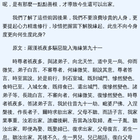
呢，是有那麼一點點善根，才導致今生還可以出家。
我們了解了這些前因後果，我們不要浪費珍貴的人身，更
要提起心力精進修行，珍惜把握當下解脫緣起。此生不向今身
度更向何生度此身?
原文：羅漢祇夜多驅惡龍入海緣第九十一
時尊者祇夜多。與諸弟子。向北天竺。道中見一烏。仰而
微笑。弟子白言。不審尊者。何緣微笑。願說其意。尊者答
言。時至當說。於是前行。到石室城。既到城門。慘然變色。
食時已至。入城乞食。既得食已。還出城門。復慘然變色。諸
弟子等。長跪白言。不審向者。何緣微笑。復慘然變色。時尊
者祇夜多。答諸弟子言。我於往昔九十一劫。毗婆尸佛。入涅
槃後。作長者子。爾時求欲出家。父母不聽。而語子言。我家
業事重。汝若出家。誰繼後嗣。吾當為汝取婦。產一子胤。聽
汝出家。即便為娶。既娶婦已。復求出家。父母復言。若生一
息。聽汝出家。其後不久。生一男兒。兒已能語。復白父母