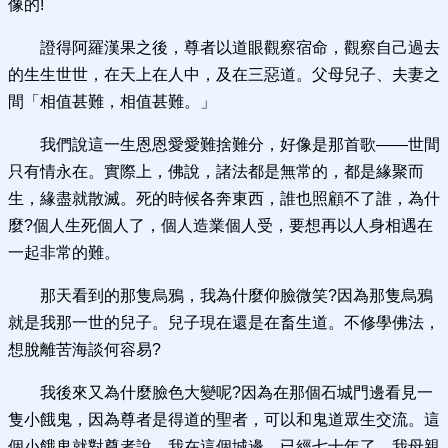
像的!
證得阿羅漢果之後，尊者以道眼觀察宿命，觀察自己過去
的生生世世，在天上在人中，及在三惡道。父母兒子、夫妻之
間「相值甚難，相值甚難。」
我們說這一生恩恩愛愛難捨難分，好像是那首歌——世間
只有情永在。實際上，佛說，諸法都是無常的，都是緣聚而
生，緣盡就散滅。死的時候各奔東西，誰也照顧不了誰，為什
麼?個人生死個人了，個人造業個人受，要想再以人身相遇在
一起非常的難。
那天看到的那隻烏鴉，我為什麼仰臉微笑?因為那隻烏鴉
就是我那一世的兒子。兒子現在還是在畜生道。不修學佛法，
想脫離苦海談何容易?
我後來又為什麼臉色大變呢?因為在那個石城門邊看見一
隻小餓鬼，因為尊者是得道的聖者，可以和鬼道眾生交流。這
個小餓鬼就對尊者說，我在這個城邊，已經七十年了，我母親