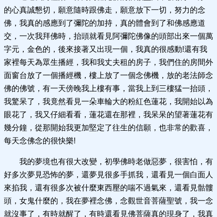
的心真誠懇切，願意隨時跟佛走，願意放下一切，努力的念
佛，我真的感應到了彌陀的加持，真的體會到了和佛感應道
交，一次我拜佛時，抬頭就看見阿彌陀佛像的頭部出來一個萬
字元，金色的，後來接著又出現一個，我真的很感動!還有我
家裡每天為眾生播經，我和我丈夫租的房子，我們住的房間外
面窗台放了一個播經機，樓上放了一個念佛機，放的老法師念
佛的佛號，有一天傍晚我上樓有事，當我上到三樓猛一抬頭，
我驚呆了，我竟然看見一朵車輪大的粉紅色蓮花，我開始以為
眼花了，我又仔細看看，蓮花還在那裡，我呆呆的望著蓮花有
幾分鐘，從那開始我更加堅定了往生的信願，也非常的歡喜，
每天念佛念的很快樂!
我的夢境也有很大改變，初學佛時老做惡夢，很害怕，有
好多次夢見恐怖的夢，還夢見很多手抓我，還看見一個白面人
來掐我，還有很多次被什麼東西壓的喘不過氣來，還看見骷髏
頭，女鬼什麼的，我在夢裡念佛，念觀世音菩薩聖號，我一念
就沒事了，有時就醒了，有時還看見佛菩薩真的現身了，我真