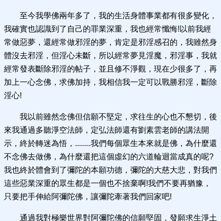
至今我學佛兩年多了，我的生活身體事業都有很多變化，
我確實也認識到了自己的罪業深重，我也經常懺悔!以前我經
常做惡夢，還經常做邪淫的夢，肯定是邪淫感召的，我雖然身
體沒去邪淫，但淫心未斷，所以經常夢見淫魔，邪淫事，我就
經常發表斷除邪淫的帖子，並且修不淨觀，現在少很多了，再
加上一心念佛，求佛加持，我相信我一定可以戰勝邪淫，斷除
淫心!
我以前雖然念佛但信願不堅定，求往生的心也不懇切，後
來我通過多聽淨空法師，定弘法師還有劉素雲老師的講法開
示，終於轉迷為悟，........我們每個眾生本來就是佛，為什麼還
不念佛去做佛，為什麼還把這個虛幻的六道輪迴當成真的呢?
我也終於體會到了彌陀的本願功德，彌陀的大慈大悲，對我們
這些惡業深重的眾生都是一個也不捨棄啊!我們不要再猶豫，
只要把手伸給阿彌陀佛，讓彌陀牽著我們回家吧!
通過我對極樂世界對阿彌陀佛的信願堅固，發願求生淨土