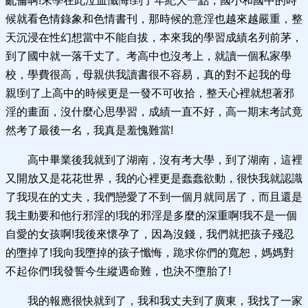
亂倫啊!末學在此泣血懺悔!到了年紀大一點，國小和國中的時
候就看色情錄象和色情書刊，那時候的意淫也越來越嚴重，整
天沉浸在性幻想當中不能自拔，本來我的學習成績名列前茅，
到了國中就一落千丈了。考高中也沒考上，就讀一個私家學
校，學費很高，母親供我讀書很不容易，真的對不起我的母
親!到了上高中的時候更是一發不可收拾，整天心裡就想著邪
淫的畫面，沒什麼心思學習，成績一直不好，高一期末考試竟
然考了最後一名，我真是羞愧難當!
高中畢業後我就到了湖南，沒有考大學，到了湖南，這裡
又開放又是花花世界，我的心裡更是蠢蠢欲動，很快我就認識
了我現在的丈夫，我們戀愛了不到一個月就同居了，而且還是
我主動要和他行邪淫的!我的邪淫是多麼的深重啊!我不是一個
自愛的女孩啊!我後來懷孕了，因為沒錢，我們就把孩子殘忍
的墮掉了!我向我墮掉的孩子懺悔，跪求你們的寬恕，媽媽對
不起你們!我發誓今生縱遇命難，也決不墮胎了!
我的報應很快就到了，我和我丈夫到了廣東，我找了一家