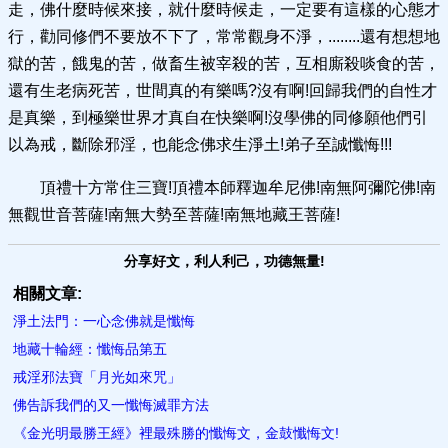
走，佛什麼時候來接，就什麼時候走，一定要有這樣的心態才
行，勸同修們不要放不下了，常常觀身不淨，........還有想想地
獄的苦，餓鬼的苦，做畜生被宰殺的苦，互相廝殺啖食的苦，
還有生老病死苦，世間真的有樂嗎?沒有啊!回歸我們的自性才
是真樂，到極樂世界才真自在快樂啊!沒學佛的同修願他們引
以為戒，斷除邪淫，也能念佛求生淨土!弟子至誠懺悔!!!
頂禮十方常住三寶!頂禮本師釋迦牟尼佛!南無阿彌陀佛!南
無觀世音菩薩!南無大勢至菩薩!南無地藏王菩薩!
分享好文，利人利己，功德無量!
相關文章:
淨土法門：一心念佛就是懺悔
地藏十輪經：懺悔品第五
戒淫邪法寶「月光如來咒」
佛告訴我們的又一懺悔滅罪方法
《金光明最勝王經》裡最殊勝的懺悔文，金鼓懺悔文!