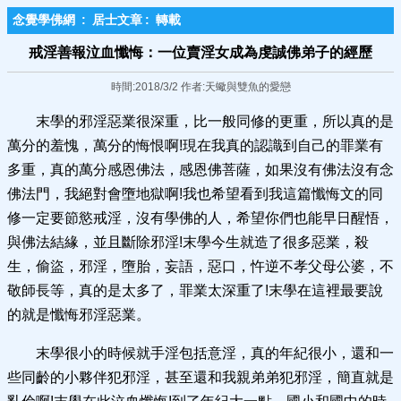
念覺學佛網
:
居士文章
:
轉載
戒淫善報泣血懺悔：一位賣淫女成為虔誠佛弟子的經歷
時間:2018/3/2 作者:天蠍與雙魚的愛戀
末學的邪淫惡業很深重，比一般同修的更重，所以真的是
萬分的羞愧，萬分的悔恨啊!現在我真的認識到自己的罪業有
多重，真的萬分感恩佛法，感恩佛菩薩，如果沒有佛法沒有念
佛法門，我絕對會墮地獄啊!我也希望看到我這篇懺悔文的同
修一定要節慾戒淫，沒有學佛的人，希望你們也能早日醒悟，
與佛法結緣，並且斷除邪淫!末學今生就造了很多惡業，殺
生，偷盜，邪淫，墮胎，妄語，惡口，忤逆不孝父母公婆，不
敬師長等，真的是太多了，罪業太深重了!末學在這裡最要說
的就是懺悔邪淫惡業。
末學很小的時候就手淫包括意淫，真的年紀很小，還和一
些同齡的小夥伴犯邪淫，甚至還和我親弟弟犯邪淫，簡直就是