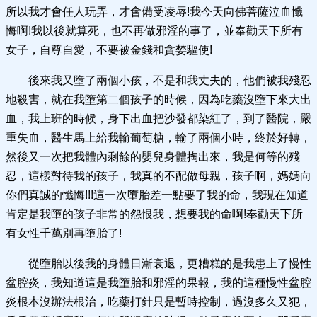
所以我才會任人玩弄，才會備受凌辱!我今天向佛菩薩泣血懺
悔啊!我以後就算死，也不再做邪淫的事了，並奉勸天下所有
女子，自尊自愛，不要被金錢和貪婪驅使!
後來我又墮了兩個小孩，不是和我丈夫的，他們被我殘忍
地殺害，就在我墮第二個孩子的時候，因為吃藥沒墮下來大出
血，我上班的時候，身下出血把沙發都染紅了，到了醫院，嚴
重失血，醫生馬上給我輸葡萄糖，輸了兩個小時，終於好轉，
然後又一次把我體內剩餘的嬰兒身體掏出來，我是何等的殘
忍，這樣對待我的孩子，我真的不配做母親，孩子啊，媽媽向
你們真誠的懺悔!!!這一次墮胎差一點要了我的命，我現在知道
肯定是我墮的孩子非常的怨恨我，想要我的命啊!奉勸天下所
有女性千萬別再墮胎了!
從墮胎以後我的身體日漸衰退，更糟糕的是我患上了慢性
盆腔炎，我知道這是我墮胎和邪淫的果報，我的這種慢性盆腔
炎根本沒辦法根治，吃藥打針只是暫時控制，過沒多久又犯，