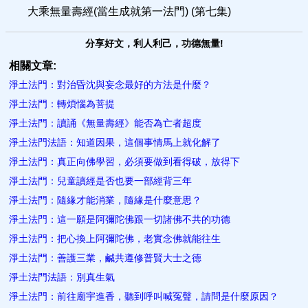
大乘無量壽經(當生成就第一法門) (第七集)
分享好文，利人利己，功德無量!
相關文章:
淨土法門：對治昏沈與妄念最好的方法是什麼？
淨土法門：轉煩惱為菩提
淨土法門：讀誦《無量壽經》能否為亡者超度
淨土法門法語：知道因果，這個事情馬上就化解了
淨土法門：真正向佛學習，必須要做到看得破，放得下
淨土法門：兒童讀經是否也要一部經背三年
淨土法門：隨緣才能消業，隨緣是什麼意思？
淨土法門：這一願是阿彌陀佛跟一切諸佛不共的功德
淨土法門：把心換上阿彌陀佛，老實念佛就能往生
淨土法門：善護三業，鹹共遵修普賢大士之德
淨土法門法語：別真生氣
淨土法門：前往廟宇進香，聽到呼叫喊冤聲，請問是什麼原因？