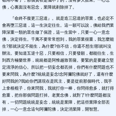
都用不著了，那個實在是懺不了的，沒有多大效果。一心念
佛，心裏面沒有惡念，業障就剷除掉了。
『命終不復更三惡道』。就是造三惡道的罪業，也必定不
會再墮三惡道，這一生決定往生。這一願可以說，佛給我們業
障深重一類的眾生做了保證，這一生當中，只要一心一意念
佛，決定得生。千萬不要常常想到，我的罪業很重，我怎麼能
生?那就決定不能生，為什麼?你不信，你還不想生!那就叫沒
辦法。要知道五逆十惡，只要相信，只要發願，都能往生，生
到西方極樂世界，統統都是阿惟越致菩薩。要緊的是要建立堅
定清淨的信心。所以把一切妄念都丟掉，你們有什麼問題也不
要來問我，為什麼?統統是妄念!念阿彌陀佛就好了，還有什麼
好問我的?我給你們講現在是民主，要是從前那個時代，我手
上拿根棍子，你來問我，我就打你一棒，你問得愈多，就打得
愈重，把你那個問題打掉。老實念佛，就對了!什麼問題都沒
有，一切問題統統是妄念，統統是業障，把這些業障全部丟
掉，一心一意念這句阿彌陀佛，決定消業障，開智慧。