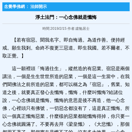
念覺學佛網
:
法師開示
淨土法門：一心念佛就是懺悔
時間:2019/2/15 作者:虛勉居士
【若有宿惡。聞我名字。即自悔過。為道作善。便持經
戒。願生我剎。命終不復更三惡道。即生我國。若不爾者。不
取正覺。】
這一願裡頭「悔過往生」，縱然造的有惡業。宿惡是兩個
講法，一個是生生世世所造的惡業，一個是這一生當中，在我
們聞佛法之前所造的惡業，都可以稱之為『宿惡』，舊業。知
道之後，就要真正發心去懺悔，懺悔，什麼叫懺悔?給諸位
說，一心念佛就是懺悔。懺悔的意思是後不再造，他一心念
佛，心裡頭只有佛號，一切惡念都沒有了，這是真正懺悔。所
以一個真正懺悔惡業，什麼樣的惡業都能懺悔得掉，你只要一
心念佛就圓滿了。不要再去拜《梁皇懺》，《大悲懺》，那個