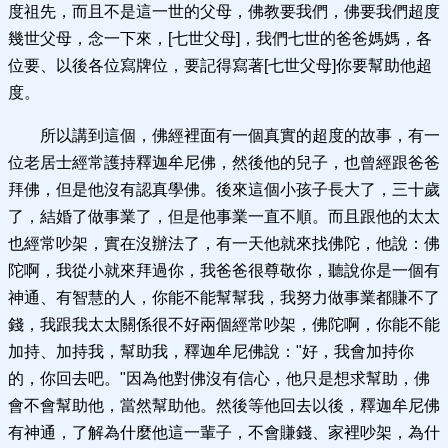
度祖先，而且不是這一世的父母，佛教要我們，佛要我們超度
幾世父母，念一下來，[七世父母]，我們七世的爸爸媽媽，各
位要、以後各位寫牌位，要記得寫著[七世父母]你要幫助他超
度。
所以講到這個，佛經裡面有一個真實的超度的故事，有一
位老居士經常護持釋迦牟尼佛，然後他的兒子，也曾經跟爸爸
拜佛，但是他沒有認真學佛。後來這個小孩子長大了，三十歲
了，結婚了做事業了，但是他事業一直不順。而且跟他的太太
也經常吵架，實在沒辦法了，有一天他就來找佛陀，他說：佛
陀啊，我從小就來拜過你，我爸爸很尊敬你，聽說你是一個有
神通、有智慧的人，你能不能幫幫我，我努力做事業都賺不了
錢，我跟我太太關係很不好兩個經常吵架，佛陀啊，你能不能
加持、加持我，幫助我，釋迦牟尼佛說："好，我會加持你
的，你回去吧。"因為他對佛沒有信心，他只是想求幫助，佛
會不會幫助他，當然幫助他。然後等他回去以後，釋迦牟尼佛
有神通，了解為什麼他這一輩子，不會賺錢、家裡吵架，為什