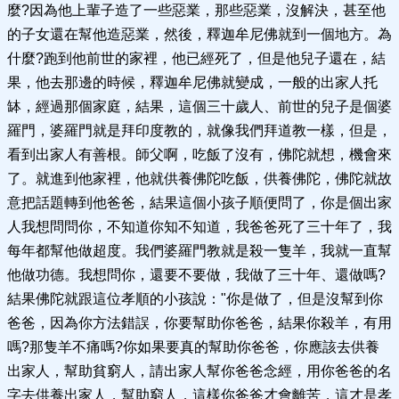
麼?因為他上輩子造了一些惡業，那些惡業，沒解決，甚至他
的子女還在幫他造惡業，然後，釋迦牟尼佛就到一個地方。為
什麼?跑到他前世的家裡，他已經死了，但是他兒子還在，結
果，他去那邊的時候，釋迦牟尼佛就變成，一般的出家人托
缽，經過那個家庭，結果，這個三十歲人、前世的兒子是個婆
羅門，婆羅門就是拜印度教的，就像我們拜道教一樣，但是，
看到出家人有善根。師父啊，吃飯了沒有，佛陀就想，機會來
了。就進到他家裡，他就供養佛陀吃飯，供養佛陀，佛陀就故
意把話題轉到他爸爸，結果這個小孩子順便問了，你是個出家
人我想問問你，不知道你知不知道，我爸爸死了三十年了，我
每年都幫他做超度。我們婆羅門教就是殺一隻羊，我就一直幫
他做功德。我想問你，還要不要做，我做了三十年、還做嗎?
結果佛陀就跟這位孝順的小孩說："你是做了，但是沒幫到你
爸爸，因為你方法錯誤，你要幫助你爸爸，結果你殺羊，有用
嗎?那隻羊不痛嗎?你如果要真的幫助你爸爸，你應該去供養
出家人，幫助貧窮人，請出家人幫你爸爸念經，用你爸爸的名
字去供養出家人，幫助窮人，這樣你爸爸才會離苦，這才是孝