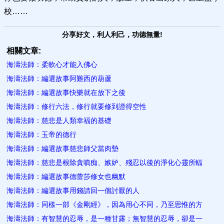
校……
分享好文，利人利己，功德無量!
相關文章:
海濤法師：柔軟心才能入佛心
海濤法師：編選故事阿難西的葫蘆
海濤法師：編選故事快樂就在放下之後
海濤法師：修行六法，修行就要修到證得空性
海濤法師：慈悲是人類幸福的基礎
海濤法師：玉帝的德行
海濤法師：編選故事慈悲師父當肉墊
海濤法師：慈悲是根除貪嗔痴、嫉妒、殘忍以後的淨化心靈所輻
海濤法師：編選故事德蕾莎修女也幽默
海濤法師：編選故事用錢請回一個討厭的人
海濤法師：同樣一部《金剛經》，因為用心不同，乃至思惟的方
海濤法師：有智慧的忍辱，是一種甘露；無智慧的忍辱，卻是一