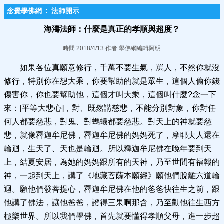
念覺學佛網
:
法師開示
海濤法師：什麼是真正的孝順與超度？
時間:2018/4/13 作者:學佛網編輯阿明
如果各位真願意修行，千萬不要生氣，罵人，不然你就沒
修行，特別你在想大乘，你要幫助的就是眾生，這個人偷你錢
傷害你，你也要幫助他，這個才叫大乘，這個叫什麼?念一下
來：[平等大悲心]，對、既然講慈悲，不能分別對象，你對任
何人都要慈悲，對鬼、對螞蟻都要慈悲。對天上的神就要慈
悲，就像釋迦牟尼佛，釋迦牟尼佛的媽媽死了，摩耶夫人還在
輪迴，生天了、天也是輪迴。所以釋迦牟尼佛在晚年要到天
上，結夏安居，為她的媽媽跟所有的天神，乃至世間有福報的
神，一起到天上，講了《地藏菩薩本願經》願他們脫離六道輪
迴。願他們發菩提心，釋迦牟尼佛在他的爸爸快往生之前，跟
他講了佛法，讓他爸爸，證得三果啊那含，乃至勸他往生西方
極樂世界。所以我們學佛，首先就要懂得孝順父母，進一步超