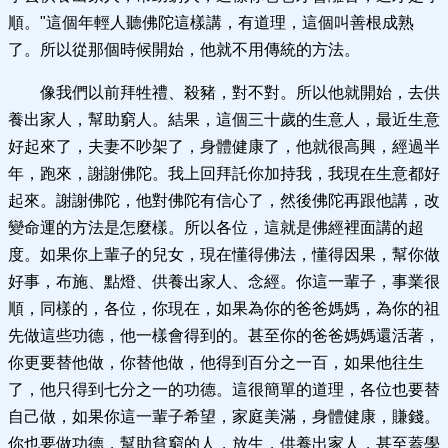
順。"這個年輕人聽佛陀這樣講，有道理，這個叫善根成熟
了。所以從那個時候開始，他就不用傳統的方法。
像我們以前拜牲禮、殺豬，對不對。所以他就開始，去供
養出家人，幫助窮人。結果，這個三十歲的生意人，最近生意
好起來了，夫妻不吵架了，身體健康了，他就很高興，經過半
年，跑來，謝謝佛陀。我上回拜託你加持我，我現在生意都好
起來。謝謝佛陀，他對佛陀有信心了，然後佛陀再跟他講，改
變命運的方法是怎麼樣。所以各位，這就是佛經裡面講的超
度。如果你上輩子的兒女，現在懂得佛法，懂得因果，幫你做
好事，布施、點燈、供養出家人、念經。你這一輩子，事業很
順，同樣的，各位，你現在，如果為你的爸爸媽媽，為你的祖
先做這些功德，他一樣會得到的。甚至你的爸爸媽媽還活著，
你更要替他做，你替他做，他得到百分之一百，如果他往生
了，他只得到七分之一的功德。這很簡單的道理，各位也要替
自己做，如果你這一輩子希望，家庭美滿，身體健康，賺錢。
你也要做功德，幫助貧窮的人，放生，供養出家人，甚至蓋學