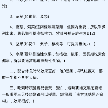
漿)
3、蔬菜(如青菜、瓜類)
4、蘑菇、紫菜(這兩樣屬蔬菜類，但因為重要，所以單獨
列出來。蘑菇類可提高抵抗力。紫菜可補充維生素B12)
5、堅果(如花生、栗子、核桃等，可提高抵抗力。)
6、水果(最好是熱性水果，如榴槤、龍眼。因長期吃素會
偏寒，所以要適當地選擇熱性食物。)
二、配合休息時間效果更好：晚9點睡，早5點起來，那
麼一生都不會有大病。
三、吃素時頭髮容易發黃、變白，這時要補充黑芝痲糊，
一般喝兩三天後頭髮都可以變黑。(建議買「南方無糖黑芝痲
糊」，效果很好。)