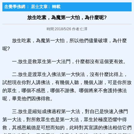
念覺學佛網
:
居士文章
:
轉載
放生吃素，為魔第一大怕，為什麼呢?
時間:2018/5/26 作者:仁澤
放生吃素，為魔第一大怕，所以他們儘量破壞，為什麼
呢?
一.放生是救眾生第一大法門，什麼都沒有這個更有效。
二.放生是渡眾生入佛法第一大快法，沒有什麼比得上，
試想現在你對人講佛法，有幾個人聽，幾個人謝，可是你所放
的眾生，哪個不感恩，哪個不謝佛。哪個將來不會護持佛法
呢，畢竟他們因佛得救。
三.放生是縮短成佛過程第一大法，對自已是快速入佛門
第一大法，對所救眾生也是第一大法，眾生於極度恐懼中得
救，其感恩戴德是可想而知的，此時對其宣講的佛法相信它們