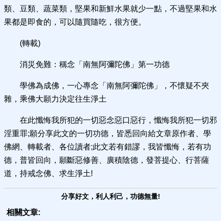
類、豆類、蔬菜類，堅果和新鮮水果就少一點，不過堅果和水
果都是即食的，可以隨買隨吃，很方便。
(轉載)
消災免難：稱念「南無阿彌陀佛」第一功德
學佛為成佛，一心專念「南無阿彌陀佛」，不懷疑不夾
雜，乘佛大願力決定往生淨土
在此懺悔我所犯的一切惡念惡口惡行，懺悔我所犯一切邪
淫重罪;願分享此文的一切功德，皆悉回向給文章原作者、學
佛網、轉載者、各位讀者;此文若有錯謬，我皆懺悔，若有功
德，普皆回向，願斷惡修善、廣積陰德，發菩提心、行菩薩
道，持戒念佛、求生淨土!
分享好文，利人利己，功德無量!
相關文章: