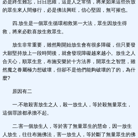
必是終生難忘，日日思維，這是人之常情，將來如果這些所放
的眾生來人間修行，必是佛法興旺，信心堅固，無可摧也。
四.放生是一個眾生循環相救第一大法，眾生因放生得
救，將來必歡喜放生救眾生。
放生非常重要，雖然剛開始放生會有很多障礙，但只要發
大願堅持放上一段時間後，就會發現障礙越來越小。放生之人
合天心，順眾生意，布施安樂於十方法界，開眾生之智慧，雖
然魔之眷屬極力想破壞，但卻不是他們能夠破壞的了的，為什
麼?
原因有二
一.不敢殺害放生之人，殺一放生人，等於殺無量眾生，
這個罪誰都承擔不起。
二.害一個放生人，等於害了無量眾生的慧命，因一放生
人放生，往往布施佛法，害一放生人，等於斷了無量眾生的佛