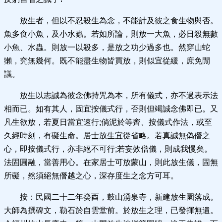
放生者，但以不忍殺生為念，不能計及彼之食生物與否。
魚多食小魚，及小水蟲。若如所論，則放一大魚，必日殺無數
小魚、水蟲。則放一以殺多，是放之功少過多也。然穿山蛇
獺，究無幾何。既不能盡生物皆買放，則似宜從緩，庶免閒
議。
放生以志誠為彼念佛持咒為本，所有儀式，亦不過表示法
相而已。如有其人，固宜按儀式行，否則但竭誠念佛即已。又
凡生欲放，若夏日當宜速行;倘泥於等齊、按儀式作法，或至
久經時刻，有礙生命。居士放生宜從省略。若真誠無偽僭之
心，即按儀式行，亦非絕不可行;若妄效僧儀，則成我慢矣。
法固圓融，當善用心。在家居士可放蒙山，則此放生儀，固無
所礙，然須絕無僭越之心，深存度生之念方可耳。
按：民國二十二年癸酉，鼓山湧泉寺，新建放生園落成。
大師為撰碑文，勒石於自雲堂前。於放生之理，已發揮無遺。