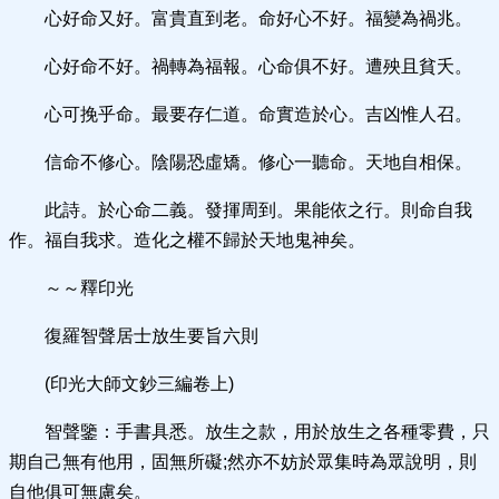
心好命又好。富貴直到老。命好心不好。福變為禍兆。
心好命不好。禍轉為福報。心命俱不好。遭殃且貧夭。
心可挽乎命。最要存仁道。命實造於心。吉凶惟人召。
信命不修心。陰陽恐虛矯。修心一聽命。天地自相保。
此詩。於心命二義。發揮周到。果能依之行。則命自我
作。福自我求。造化之權不歸於天地鬼神矣。
～～釋印光
復羅智聲居士放生要旨六則
(印光大師文鈔三編卷上)
智聲鑒：手書具悉。放生之款，用於放生之各種零費，只
期自己無有他用，固無所礙;然亦不妨於眾集時為眾說明，則
自他俱可無慮矣。