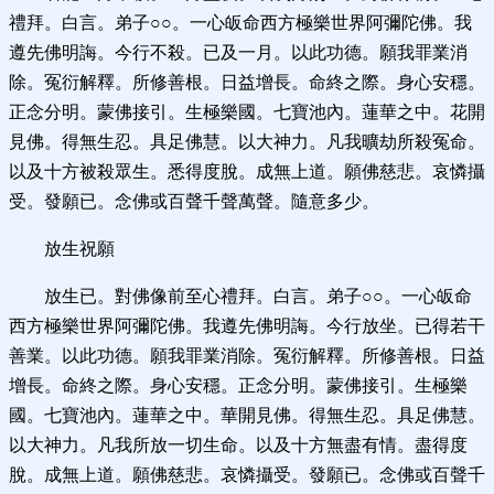
禮拜。白言。弟子○○。一心皈命西方極樂世界阿彌陀佛。我
遵先佛明誨。今行不殺。已及一月。以此功德。願我罪業消
除。冤衍解釋。所修善根。日益增長。命終之際。身心安穩。
正念分明。蒙佛接引。生極樂國。七寶池內。蓮華之中。花開
見佛。得無生忍。具足佛慧。以大神力。凡我曠劫所殺冤命。
以及十方被殺眾生。悉得度脫。成無上道。願佛慈悲。哀憐攝
受。發願已。念佛或百聲千聲萬聲。隨意多少。
放生祝願
放生已。對佛像前至心禮拜。白言。弟子○○。一心皈命
西方極樂世界阿彌陀佛。我遵先佛明誨。今行放坐。已得若干
善業。以此功德。願我罪業消除。冤衍解釋。所修善根。日益
增長。命終之際。身心安穩。正念分明。蒙佛接引。生極樂
國。七寶池內。蓮華之中。華開見佛。得無生忍。具足佛慧。
以大神力。凡我所放一切生命。以及十方無盡有情。盡得度
脫。成無上道。願佛慈悲。哀憐攝受。發願已。念佛或百聲千