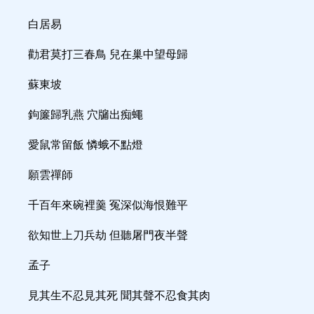
白居易
勸君莫打三春鳥 兒在巢中望母歸
蘇東坡
鉤簾歸乳燕 穴牖出痴蠅
愛鼠常留飯 憐蛾不點燈
願雲禪師
千百年來碗裡羹 冤深似海恨難平
欲知世上刀兵劫 但聽屠門夜半聲
孟子
見其生不忍見其死 聞其聲不忍食其肉