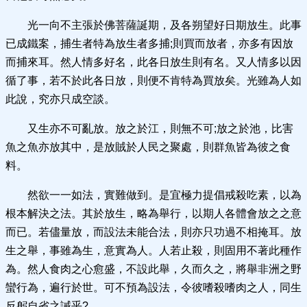
光一向不主張於佛菩薩誕期，及各朔望好日期放生。此事
已成鐵案，捕生者特為放生者多捕;則買而放者，亦多有因放
而捕來耳。然人情多好名，此各日放生則有名。又人情多以因
循了事，若不於此各日放，則便不肯特為買放矣。光雖為人如
此說，究亦只成空談。
又生亦不可亂放。放之於江，則無不可;放之於池，比害
魚之魚亦放其中，是放賊於人民之聚處，則群魚皆為彼之食
料。
然欲一一如法，實難做到。是宜極力提倡戒殺吃素，以為
根本解決之法。其於放生，略為舉行，以期人各體會放之之意
而已。若儘量放，而設法未能合法，則亦只功過不相掩耳。放
生之舉，事雖為生，意實為人。人若止殺，則固用不著此種作
為。然人食肉之心愈盛，不設此舉，久而久之，將舉非洲之野
蠻行為，遍行於世。可不預為設法，令彼嗜殺嗜肉之人，同生
反躬自省之誡乎?