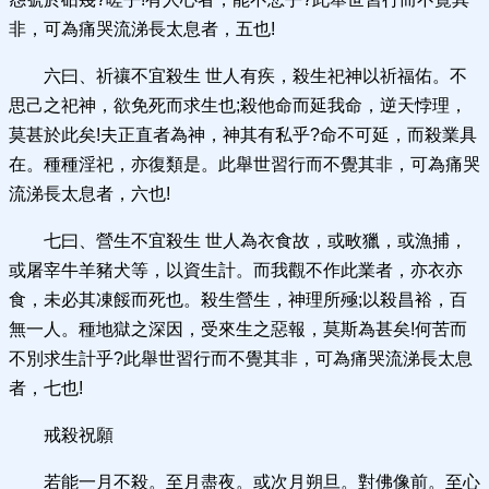
非，可為痛哭流涕長太息者，五也!
六曰、祈禳不宜殺生 世人有疾，殺生祀神以祈福佑。不
思己之祀神，欲免死而求生也;殺他命而延我命，逆天悖理，
莫甚於此矣!夫正直者為神，神其有私乎?命不可延，而殺業具
在。種種淫祀，亦復類是。此舉世習行而不覺其非，可為痛哭
流涕長太息者，六也!
七曰、營生不宜殺生 世人為衣食故，或畋獵，或漁捕，
或屠宰牛羊豬犬等，以資生計。而我觀不作此業者，亦衣亦
食，未必其凍餒而死也。殺生營生，神理所殛;以殺昌裕，百
無一人。種地獄之深因，受來生之惡報，莫斯為甚矣!何苦而
不別求生計乎?此舉世習行而不覺其非，可為痛哭流涕長太息
者，七也!
戒殺祝願
若能一月不殺。至月盡夜。或次月朔旦。對佛像前。至心