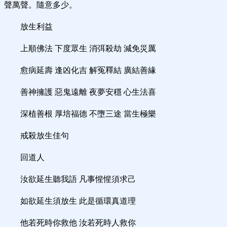
聲萬聲。隨意多少。
放生利益
上順佛法 下度眾生 消弭殺劫 減免災厲
愈病延壽 逢凶化吉 解冤釋結 廣結善緣
善神擁護 惡鬼遠離 夜夢安穩 心生法喜
深植善根 厚培福德 不墮三途 當生極樂
戒殺放生佳句
回道人
汝欲延生聽我語 凡事惺惺須求己
如欲延生須放生 此是循環真道理
他若死時你救他 汝若死時人救你