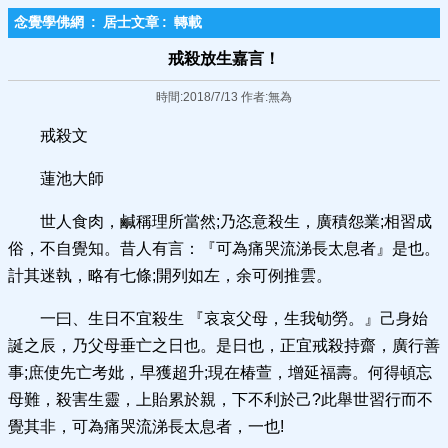
念覺學佛網
:
居士文章
:
轉載
戒殺放生嘉言！
時間:2018/7/13 作者:無為
戒殺文
蓮池大師
世人食肉，鹹稱理所當然;乃恣意殺生，廣積怨業;相習成
俗，不自覺知。昔人有言：『可為痛哭流涕長太息者』是也。
計其迷執，略有七條;開列如左，余可例推雲。
一曰、生日不宜殺生 『哀哀父母，生我劬勞。』己身始
誕之辰，乃父母垂亡之日也。是日也，正宜戒殺持齋，廣行善
事;庶使先亡考妣，早獲超升;現在椿萱，增延福壽。何得頓忘
母難，殺害生靈，上貽累於親，下不利於己?此舉世習行而不
覺其非，可為痛哭流涕長太息者，一也!