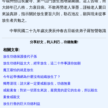
今福州怡山長慶寺、第一山門放生池增築圍牆。迨工告竣，而
大師年已八秩，力衰目病。不敢再勞老人筆墨，謹檢老人曩日
來諭真跡，指示關於放生要旨六則，勒石池左，願與現未從事
放生者共勉之。
中華民國二十九年歲次庚辰仲春吉旦皈依弟子羅智聲敬識
分享好文，利人利己，功德無量!
相關文章:
放生功德保護後代子孫
放生功德利益太大，經常放生，這二十件事讓你如願
魔王最怕的就是放生
今年起學佛網為什麼沒有組織放生了？
獨尊湛現：請大家一定要戒殺放生，功德無量
戒殺素食：對於一切眾生來說，最寶貴的是它的生命，所以殺生
素食戒殺文
放生行善的巨大功德利益