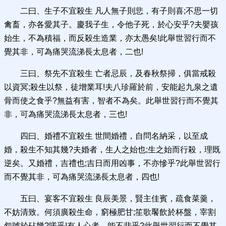
二曰、生子不宜殺生 凡人無子則悲，有子則喜;不思一切
禽畜，亦各愛其子。慶我子生，令他子死，於心安乎?夫嬰孩
始生，不為積福，而反殺生造業，亦太愚矣!此舉世習行而不
覺其非，可為痛哭流涕長太息者，二也!
三曰、祭先不宜殺生 亡者忌辰，及春秋祭掃，俱當戒殺
以資冥;殺生以祭，徒增業耳!夫八珍羅於前，安能起九泉之遺
骨而使之食乎?無益有害，智者不為矣。此舉世習行而不覺其
非，可為痛哭流涕長太息者，三也!
四曰、婚禮不宜殺生 世間婚禮，自問名納采，以至成
婚，殺生不知其幾?夫婚者，生人之始也;生之始而行殺，理既
逆矣。又婚禮，吉禮也;吉日而用凶事，不亦慘乎?此舉世習行
而不覺其非，可為痛哭流涕長太息者，四也!
五曰、宴客不宜殺生 良辰美景，賢主佳賓，疏食菜羹，
不妨清致。何須廣殺生命，窮極肥甘;笙歌饜飲於杯盤，宰割
怨號於砧幾?嗟乎!有人心者，能不悲乎?此舉世習行而不覺其