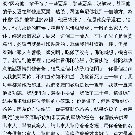
麼?因為他上輩子造了一些惡業，那些惡業，沒解決，甚至他
的子女還在幫他造惡業，然後，釋迦牟尼佛就到一個地方。為
什麼?跑到他前世的家裡，他已經死了，但是他兒子還在，結
果，他去那邊的時候，釋迦牟尼佛就變成，一般的出家人托
缽，經過那個家庭，結果，這個三十歲人、前世的兒子是個婆
羅門，婆羅門就是拜印度教的，就像我們拜道教一樣，但是，
看到出家人有善根。師父啊，吃飯了沒有，佛陀就想，機會來
了。就進到他家裡，他就供養佛陀吃飯，供養佛陀，佛陀就故
意把話題轉到他爸爸，結果這個小孩子順便問了，你是個出家
人我想問問你，不知道你知不知道，我爸爸死了三十年了，我
每年都幫他做超度。我們婆羅門教就是殺一隻羊，我就一直幫
他做功德。我想問你，還要不要做，我做了三十年、還做嗎?
結果佛陀就跟這位孝順的小孩說："你是做了，但是沒幫到你
爸爸，因為你方法錯誤，你要幫助你爸爸，結果你殺羊，有用
嗎?那隻羊不痛嗎?你如果要真的幫助你爸爸，你應該去供養
出家人，幫助貧窮人，請出家人幫你爸爸念經，用你爸爸的名
字去供養出家人，幫助窮人，這樣你爸爸才會離苦，這才是孝