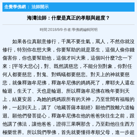
念覺學佛網
:
法師開示
海濤法師：什麼是真正的孝順與超度？
時間:2018/9/9 作者:學佛網編輯阿明
如果各位真願意修行，千萬不要生氣，罵人，不然你就沒
修行，特別你在想大乘，你要幫助的就是眾生，這個人偷你錢
傷害你，你也要幫助他，這個才叫大乘，這個叫什麼?念一下
來：[平等大悲心]，對、既然講慈悲，不能分別對象，你對任
何人都要慈悲，對鬼、對螞蟻都要慈悲。對天上的神就要慈
悲，就像釋迦牟尼佛，釋迦牟尼佛的媽媽死了，摩耶夫人還在
輪迴，生天了、天也是輪迴。所以釋迦牟尼佛在晚年要到天
上，結夏安居，為她的媽媽跟所有的天神，乃至世間有福報的
神，一起到天上，講了《地藏菩薩本願經》願他們脫離六道輪
迴。願他們發菩提心，釋迦牟尼佛在他的爸爸快往生之前，跟
他講了佛法，讓他爸爸，證得三果啊那含，乃至勸他往生西方
極樂世界。所以我們學佛，首先就要懂得孝順父母，進一步超