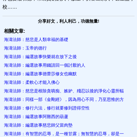
校……
分享好文，利人利己，功德無量!
相關文章:
海濤法師：慈悲是人類幸福的基礎
海濤法師：玉帝的德行
海濤法師：編選故事快樂就在放下之後
海濤法師：編選故事用錢請回一個討厭的人
海濤法師：編選故事德蕾莎修女也幽默
海濤法師：柔軟心才能入佛心
海濤法師：慈悲是根除貪嗔痴、嫉妒、殘忍以後的淨化心靈所輻
海濤法師：同樣一部《金剛經》，因為用心不同，乃至思惟的方
海濤法師：修行六法，修行就要修到證得空性
海濤法師：編選故事阿難西的葫蘆
海濤法師：編選故事慈悲師父當肉墊
海濤法師：有智慧的忍辱，是一種甘露；無智慧的忍辱，卻是一