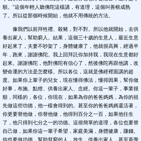
順。"這個年輕人聽佛陀這樣講，有道理，這個叫善根成熟
了。所以從那個時候開始，他就不用傳統的方法。
像我們以前拜牲禮、殺豬，對不對。所以他就開始，去供
養出家人，幫助窮人。結果，這個三十歲的生意人，最近生意
好起來了，夫妻不吵架了，身體健康了，他就很高興，經過半
年，跑來，謝謝佛陀。我上回拜託你加持我，我現在生意都好
起來。謝謝佛陀，他對佛陀有信心了，然後佛陀再跟他講，改
變命運的方法是怎麼樣。所以各位，這就是佛經裡面講的超
度。如果你上輩子的兒女，現在懂得佛法，懂得因果，幫你做
好事，布施、點燈、供養出家人、念經。你這一輩子，事業很
順，同樣的，各位，你現在，如果為你的爸爸媽媽，為你的祖
先做這些功德，他一樣會得到的。甚至你的爸爸媽媽還活著，
你更要替他做，你替他做，他得到百分之一百，如果他往生
了，他只得到七分之一的功德。這很簡單的道理，各位也要替
自己做，如果你這一輩子希望，家庭美滿，身體健康，賺錢。
你也要做功德，幫助貧窮的人，放生，供養出家人，甚至蓋學