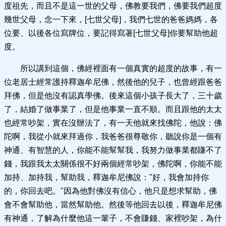
度祖先，而且不是這一世的父母，佛教要我們，佛要我們超度
幾世父母，念一下來，[七世父母]，我們七世的爸爸媽媽，各
位要、以後各位寫牌位，要記得寫著[七世父母]你要幫助他超
度。
所以講到這個，佛經裡面有一個真實的超度的故事，有一
位老居士經常護持釋迦牟尼佛，然後他的兒子，也曾經跟爸爸
拜佛，但是他沒有認真學佛。後來這個小孩子長大了，三十歲
了，結婚了做事業了，但是他事業一直不順。而且跟他的太太
也經常吵架，實在沒辦法了，有一天他就來找佛陀，他說：佛
陀啊，我從小就來拜過你，我爸爸很尊敬你，聽說你是一個有
神通、有智慧的人，你能不能幫幫我，我努力做事業都賺不了
錢，我跟我太太關係很不好兩個經常吵架，佛陀啊，你能不能
加持、加持我，幫助我，釋迦牟尼佛說："好，我會加持你
的，你回去吧。"因為他對佛沒有信心，他只是想求幫助，佛
會不會幫助他，當然幫助他。然後等他回去以後，釋迦牟尼佛
有神通，了解為什麼他這一輩子，不會賺錢、家裡吵架，為什