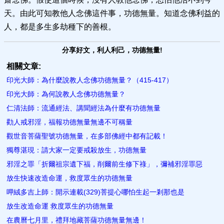
天。由此可知教他人念佛這件事，功德無量。知道念佛利益的
人，都是多生多劫種下的善根。
分享好文，利人利己，功德無量!
相關文章:
印光大師：為什麼說教人念佛功德無量？（415-417）
印光大師：為何說教人念佛功德無量？
仁清法師：流通經法、講聞經法為什麼有功德無量
勸人戒邪淫，福報功德無量無邊不可稱量
觀世音菩薩聖號功德無量，在多部佛經中都有記載！
獨尊湛現：請大家一定要戒殺放生，功德無量
邪淫之罪「折爾祖宗遺下福，削爾前生修下祿」，彌補邪淫罪惡
放生快速改造命運，救度眾生的功德無量
呷絨多吉上師：開示連載(329)菩提心哪怕生起一剎那也是
放生改造命運 救度眾生的功德無量
在農曆七月里，禮拜地藏菩薩功德無量無邊！