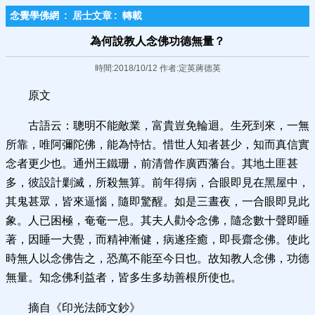
念覺學佛網
:
居士文章
:
轉載
為何說教人念佛功德無量？
時間:2018/10/12 作者:定英蔣德英
原文
古語云：聰明不能敵業，富貴豈免輪迴。生死到來，一無
所靠，唯阿彌陀佛，能為恃怙。惜世人知者甚少，知而真信實
念者更少也。通州王鐵珊，前清曾作廣西藩台。其地土匪甚
多，彼設計剿滅，所殺無算。前年得病，合眼即見在黑屋中，
其鬼甚眾，皆來逼惱，隨即驚醒。如是三晝夜，一合眼即見此
象。人已困極，奄奄一息。其夫人勸令念佛，隨念數十聲即睡
著，因睡一大覺，而精神漸健，病遂痊癒，即長齋念佛。使此
時無人以念佛告之，恐萬不能至今日也。故知教人念佛，功德
無量。知念佛利益者，皆多生多劫善根所使也。
摘自《印光法師文鈔》