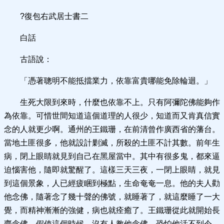
?復包右武居士書二
白話
古語說：
「憑著聰明不能抵擋業力，依靠富貴哪能免除輪迴。」
生死大限到來時，什麼也依靠不上。只有阿彌陀佛能夠作
為依靠。可惜世間知道這個道理的人很少，知道而又肯真信實
念的人就更少啊。通州的王鐵珊，在前清曾作廣西省的藩台。
當地土匪很多，他就設計剿滅，所殺的土匪不計其數。前年生
病，閉上眼睛就見到自己在黑屋當中。其中有很多鬼，都來逼
迫惱害他，隨即就驚醒了。這樣三天三夜，一閉上眼睛，就見
到這個景象，人已經疲睏到極點，生命奄奄一息。他的夫人勸
他念佛，隨著念了幾十聲的佛號，就睡著了，就這麼睡了一大
覺，而精神漸漸的強健，病也就痊癒了。王鐵珊從此就開始長
齋念佛。假使這個時候，沒有人教他念佛，恐怕他活不到今