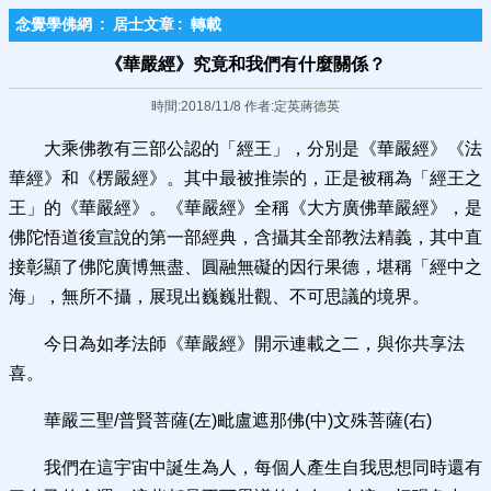
念覺學佛網
:
居士文章
:
轉載
《華嚴經》究竟和我們有什麼關係？
時間:2018/11/8 作者:定英蔣德英
大乘佛教有三部公認的「經王」，分別是《華嚴經》《法
華經》和《楞嚴經》。其中最被推崇的，正是被稱為「經王之
王」的《華嚴經》。《華嚴經》全稱《大方廣佛華嚴經》，是
佛陀悟道後宣說的第一部經典，含攝其全部教法精義，其中直
接彰顯了佛陀廣博無盡、圓融無礙的因行果德，堪稱「經中之
海」，無所不攝，展現出巍巍壯觀、不可思議的境界。
今日為如孝法師《華嚴經》開示連載之二，與你共享法
喜。
華嚴三聖/普賢菩薩(左)毗盧遮那佛(中)文殊菩薩(右)
我們在這宇宙中誕生為人，每個人產生自我思想同時還有