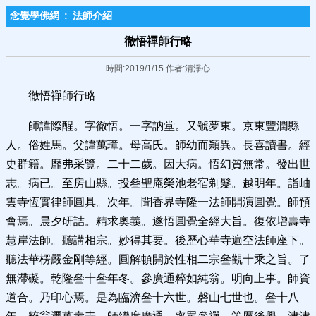
念覺學佛網
:
法師介紹
徹悟禪師行略
時間:2019/1/15 作者:清淨心
徹悟禪師行略
師諱際醒。字徹悟。一字訥堂。又號夢東。京東豐潤縣
人。俗姓馬。父諱萬璋。母高氏。師幼而穎異。長喜讀書。經
史群籍。靡弗采覽。二十二歲。因大病。悟幻質無常。發出世
志。病已。至房山縣。投叄聖庵榮池老宿剃髮。越明年。詣岫
雲寺恆實律師圓具。次年。聞香界寺隆一法師開演圓覺。師預
會焉。晨夕研詰。精求奧義。遂悟圓覺全經大旨。復依增壽寺
慧岸法師。聽講相宗。妙得其要。後歷心華寺遍空法師座下。
聽法華楞嚴金剛等經。圓解頓開於性相二宗叄觀十乘之旨。了
無滯礙。乾隆叄十叄年冬。參廣通粹如純翁。明向上事。師資
道合。乃印心焉。是為臨濟叄十六世。磬山七世也。叄十八