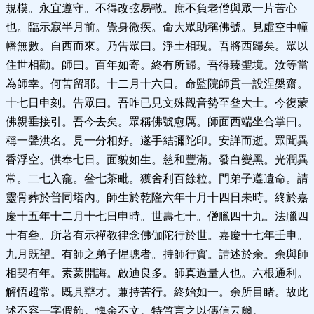
規模。永宜遵守。不得改弦易轍。庶不負老僧與眾一片苦心
也。臨示寂半月前。覺身微疾。命大眾助稱佛號。見虛空中幢
幡無數。自西而來。乃告眾曰。淨土相現。吾將西歸矣。眾以
住世相勸。師曰。百年如寄。終有所歸。吾得臻聖境。汝等當
為師幸。何苦留耶。十二月十六日。命監院師貫一設涅槃齋。
十七日申刻。告眾曰。吾昨已見文殊觀音勢至叄大士。今復蒙
佛親垂接引。吾今去矣。眾稱佛號愈厲。師面西端坐合掌曰。
稱一聲洪名。見一分相好。遂手結彌陀印。安詳而逝。眾聞異
香浮空。供奉七日。面貌如生。慈和豐滿。發白變黑。光潤異
常。二七入龕。叄七茶毗。獲舍利百餘粒。門弟子遵遺命。請
靈骨葬於普同塔內。師生於乾隆六年十月十四日未時。終於嘉
慶十五年十二月十七日申時。世壽七十。僧臘四十九。法臘四
十有叄。所著有示禪教律念佛伽陀行於世。嘉慶十七年壬申。
九月既望。有師之弟子惺聰者。持師行實。請述於余。余與師
相契有年。素蒙開誨。啟迪良多。師真過量人也。六根通利。
解悟超常。既具辯才。兼持苦行。終始如一。余所目睹。故此
述不容一字假飾。愧余不文。特質言之以傳信云爾。