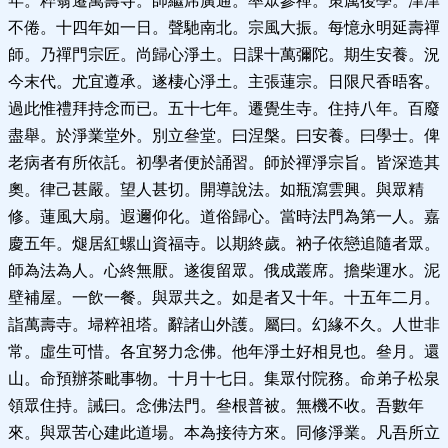
年。粹翁遷萬壽寺。師繼席廣通。率眾參禪。策厲後學。津津
不倦。十四年如一日。聲馳南北。宗風大振。每憶永明延壽禪
師。乃禪門宗匠。尚歸心淨土。日課十萬彌陀。期生安養。況
今末代。尤宜遵承。遂棲心淨土。主張蓮宗。日限尺香晤客。
過此惟禮拜持念而已。五十七年。遷覺生寺。住持八年。百廢
盡舉。於淨業堂外。別立叄堂。曰涅槃。曰安養。曰學士。俾
老病者有所依託。初學者便於誦習。師於禪淨宗旨。皆深造其
奧。律己甚嚴。望人甚切。開導說法。如瓶瀉雲興。與眾精
修。蓮風大扇。遐邇仰化。道俗歸心。當時法門為第一人。嘉
慶五年。煺居紅螺山資福寺。以期終歲。衲子依戀追隨者眾。
師為法為人。心終無厭。遂復留眾。俄成叢席。擔柴運水。泥
壁補屋。一飲一餐。與眾共之。如是者又十年。十五年二月。
詣萬壽寺。埽粹祖塔。辭諸山外護。屬曰。幻緣不久。人世非
常。虛生可惜。各宜努力念佛。他年淨土好相見也。叄月。還
山。命預辦茶毗事物。十月十七日。集眾付院務。命弟子松泉
領眾住持。誡曰。念佛法門。叄根普被。無機不收。吾數年
來。與眾苦心建此道場。本為接待方來。同修淨業。凡吾所立