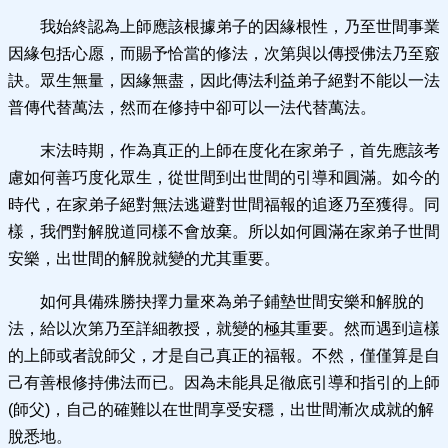
我始終認為上師應該根據弟子的因緣根性，乃至世間事業
因緣包括心愿，而賜予恰當的修法，次第與以傳授佛法乃至竅
訣。眾生無量，因緣無盡，因此傳法利益弟子絕對不能以一法
普傳代替萬法，然而在修持中卻可以一法代替萬法。
末法時期，作為真正的上師在度化在家弟子，首先應該考
慮如何善巧度化眾生，從世間到出世間的引導和圓滿。如今的
時代，在家弟子絕對無法逃避對世間福報的追逐乃至獲得。同
樣，我們對解脫道同樣不會放棄。所以如何圓滿在家弟子世間
安樂，出世間的解脫就變的尤其重要。
如何具備殊勝抉擇力量來為弟子鋪墊世間安樂和解脫的
法，給以次第乃至詳細教授，就變的極其重要。然而遇到這樣
的上師或者說師父，才是自己真正的福報。不然，僅僅算是自
己有善根修持佛法而已。因為未能具足徹底引導和指引的上師
(師父)，自己的確難以在世間享受安穩，出世間漸次成就的解
脫悉地。