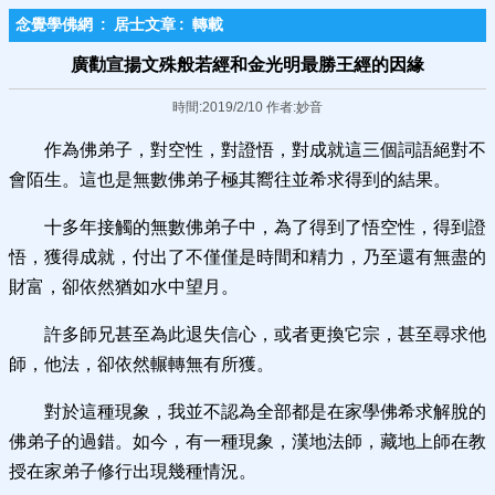
念覺學佛網
:
居士文章
:
轉載
廣勸宣揚文殊般若經和金光明最勝王經的因緣
時間:2019/2/10 作者:妙音
作為佛弟子，對空性，對證悟，對成就這三個詞語絕對不
會陌生。這也是無數佛弟子極其嚮往並希求得到的結果。
十多年接觸的無數佛弟子中，為了得到了悟空性，得到證
悟，獲得成就，付出了不僅僅是時間和精力，乃至還有無盡的
財富，卻依然猶如水中望月。
許多師兄甚至為此退失信心，或者更換它宗，甚至尋求他
師，他法，卻依然輾轉無有所獲。
對於這種現象，我並不認為全部都是在家學佛希求解脫的
佛弟子的過錯。如今，有一種現象，漢地法師，藏地上師在教
授在家弟子修行出現幾種情況。