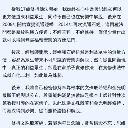
從我17歲修持佛法開始，我始終在心中反覆思維如何以
更方便道來利益眾生，同時令自己也在安樂中解脫。後來在
2009年開始宣揚流通經幡，2014年再次流通石經，這兩種法
門都是屬於殊勝方便道，不經苦難，不經修持，僅僅少量付出
就可以得到無盡福報安樂的方便法門。
後來，經恩師開示，經幡和石經雖然是利益眾生的無量方
便，容易為眾生帶來不可思議的安樂與解脫，然而從世間顯現
中，真正的利益眾生，卻是在家弟子實修佛法，在實修佛法中
成就自他二利，如此最為殊勝。
後來，我將自己秘密修持奉為根本的文殊般若經和金光明
最勝王經與以公布。希望能夠滿足無數缺乏根本上師針對性次
第教授引導的在家佛子。以此殊勝文殊般若和金光明經修持，
而漸次得到妙樂。從而趨於證悟和解脫。
修持文殊般若經，若能夠每日念誦，常常憶念不忘，思維