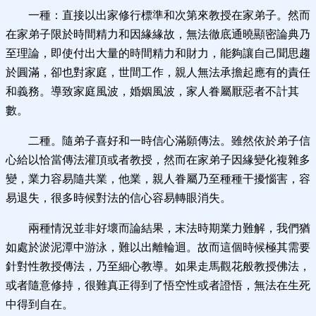
一種：直接以出家修行標準和次第來教授在家弟子。然而
在家弟子限於時間精力和因緣緣故，無法徹底通曉顯密論典乃
至理論，即使付出大量的時間精力和財力，能夠讓自己聞思趨
於圓滿，卻也對家庭，世間工作，親人無法承擔起應有的責任
和義務。導致家庭風波，婚姻風波，家人眷屬厭惡者不計其
數。
二種。隨弟子喜好和一時信心滿願傳法。雖然依於弟子信
心給以恰當傳法灌頂或者教授，然而在家弟子因緣變化複雜多
變，業力容易隨共業，他業，親人眷屬乃至種種干擾惱害，容
易退失，很多時候對法的信心容易轉眼消失。
兩種情況並非好壞而論結果，末法時期業力難解，我們猶
如處於淤泥潭中游泳，難以出離輪迴。故而這個時候極其需要
針對性教授傳法，乃至細心教導。如果走馬觀花般教授佛法，
或者隨意修持，很難真正得到了悟空性或者證悟，無法在生死
中得到自在。