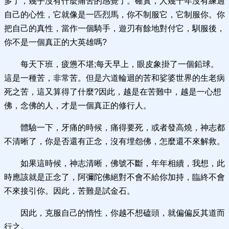
多了，幾乎沒有什麼痛苦的感覺了。確實，人幾十年沒有練過
自己的心性，它就像是一匹烈馬，你不制服它，它制服你。你
把自己的真性，當作一個騎手，遊刃有餘地對付它，馴服後，
你不是一個真正的大英雄嗎?
每天下班，疲憊不堪;每天早上，眼皮象掛了一個鉛球。
這是一種苦，非常苦。但是六道輪迴的苦和娑婆世界的生老病
死之苦，這又算得了什麼?因此，越是在苦難中，越是一心想
佛，念佛的人，才是一個真正的修行人。
體驗一下，牙痛的時候，痛得要死，或者發高燒，神志都
不清晰了，你是否還有正念，沒有埋怨佛，怎麼還不來解救。
如果這時候，神志清晰，佛號不斷，年年相續，我想，此
時應該就是正念了，阿彌陀佛絕對不會不給你加持，臨終不會
不來接引你。因此，苦難是試金石。
因此，克服自己的惰性，你越不想磕頭，就偏偏反其道而
行之。