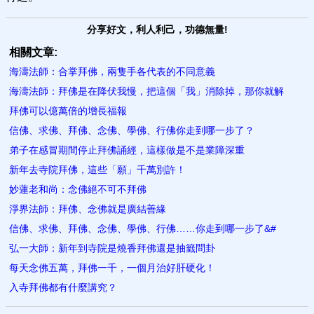
分享好文，利人利己，功德無量!
相關文章:
海濤法師：合掌拜佛，兩隻手各代表的不同意義
海濤法師：拜佛是在降伏我慢，把這個「我」消除掉，那你就解
拜佛可以億萬倍的增長福報
信佛、求佛、拜佛、念佛、學佛、行佛你走到哪一步了？
弟子在感冒期間停止拜佛誦經，這樣做是不是業障深重
新年去寺院拜佛，這些「願」千萬別許！
妙蓮老和尚：念佛絕不可不拜佛
淨界法師：拜佛、念佛就是​廣結善緣
信佛、求佛、拜佛、念佛、學佛、行佛……你走到哪一步了&#
弘一大師：新年到寺院是燒香拜佛還是抽籤問卦
每天念佛五萬，拜佛一千，一個月治好肝硬化！
入寺拜佛都有什麼講究？