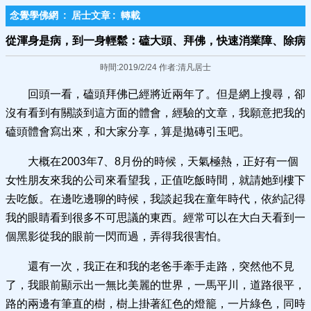
念覺學佛網
:
居士文章
:
轉載
從渾身是病，到一身輕鬆：磕大頭、拜佛，快速消業障、除病
時間:2019/2/24 作者:清凡居士
回頭一看，磕頭拜佛已經將近兩年了。但是網上搜尋，卻
沒有看到有關談到這方面的體會，經驗的文章，我願意把我的
磕頭體會寫出來，和大家分享，算是拋磚引玉吧。
大概在2003年7、8月份的時候，天氣極熱，正好有一個
女性朋友來我的公司來看望我，正值吃飯時間，就請她到樓下
去吃飯。在邊吃邊聊的時候，我談起我在童年時代，依約記得
我的眼睛看到很多不可思議的東西。經常可以在大白天看到一
個黑影從我的眼前一閃而過，弄得我很害怕。
還有一次，我正在和我的老爸手牽手走路，突然他不見
了，我眼前顯示出一無比美麗的世界，一馬平川，道路很平，
路的兩邊有筆直的樹，樹上掛著紅色的燈籠，一片綠色，同時