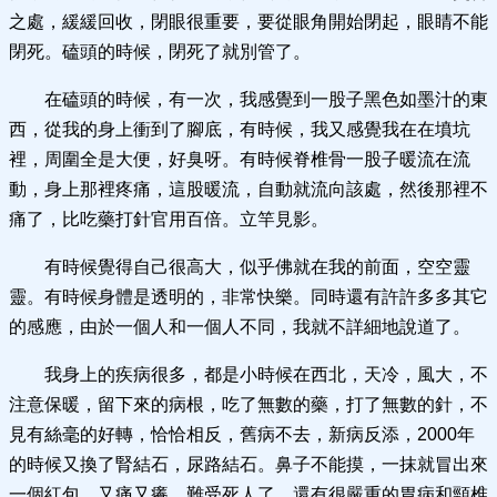
之處，緩緩回收，閉眼很重要，要從眼角開始閉起，眼睛不能
閉死。磕頭的時候，閉死了就別管了。
在磕頭的時候，有一次，我感覺到一股子黑色如墨汁的東
西，從我的身上衝到了腳底，有時候，我又感覺我在在墳坑
裡，周圍全是大便，好臭呀。有時候脊椎骨一股子暖流在流
動，身上那裡疼痛，這股暖流，自動就流向該處，然後那裡不
痛了，比吃藥打針官用百倍。立竿見影。
有時候覺得自己很高大，似乎佛就在我的前面，空空靈
靈。有時候身體是透明的，非常快樂。同時還有許許多多其它
的感應，由於一個人和一個人不同，我就不詳細地說道了。
我身上的疾病很多，都是小時候在西北，天冷，風大，不
注意保暖，留下來的病根，吃了無數的藥，打了無數的針，不
見有絲毫的好轉，恰恰相反，舊病不去，新病反添，2000年
的時候又換了腎結石，尿路結石。鼻子不能摸，一抹就冒出來
一個紅包，又痛又癢，難受死人了。還有很嚴重的胃病和頸椎