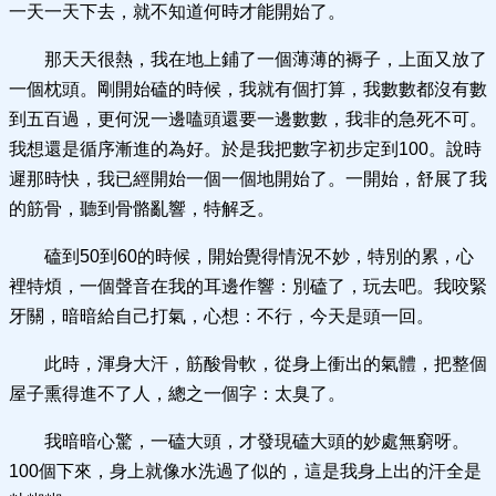
一天一天下去，就不知道何時才能開始了。
那天天很熱，我在地上鋪了一個薄薄的褥子，上面又放了
一個枕頭。剛開始磕的時候，我就有個打算，我數數都沒有數
到五百過，更何況一邊嗑頭還要一邊數數，我非的急死不可。
我想還是循序漸進的為好。於是我把數字初步定到100。說時
遲那時快，我已經開始一個一個地開始了。一開始，舒展了我
的筋骨，聽到骨骼亂響，特解乏。
磕到50到60的時候，開始覺得情況不妙，特別的累，心
裡特煩，一個聲音在我的耳邊作響：別磕了，玩去吧。我咬緊
牙關，暗暗給自己打氣，心想：不行，今天是頭一回。
此時，渾身大汗，筋酸骨軟，從身上衝出的氣體，把整個
屋子熏得進不了人，總之一個字：太臭了。
我暗暗心驚，一磕大頭，才發現磕大頭的妙處無窮呀。
100個下來，身上就像水洗過了似的，這是我身上出的汗全是