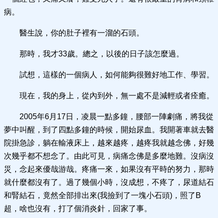
病。
醫生說，你的肚子裡有一溜的石頭。
那時，我才33歲。總之，以後的日子該怎麼過。
試想，這樣的一個病人，如何能夠很難好地工作、學習。
現在，我的身上，從內到外，無一處不是減輕或者痊癒。
2005年6月17日，凌晨一點多鐘，腰部一陣劇痛，將我從
夢中叫醒，到了四點多鐘的時候，開始尿血。我開著車就去醫
院掛急診，躺在輸液床上，越來越疼，越疼我就越念佛，好幾
次幾乎都不想念了。由此可見，病痛念佛是多麼地難。沒病沒
災，念起來優哉游哉。疼痛一來，如果沒有平時的努力，那時
就什麼都沒有了。過了幾個小時，沒成想，不疼了，尿道結石
和腎結石，竟然全部排出來(我撿到了一塊小石頭)，照了B
超，啥也沒有，打了個消炎針，回家了事。