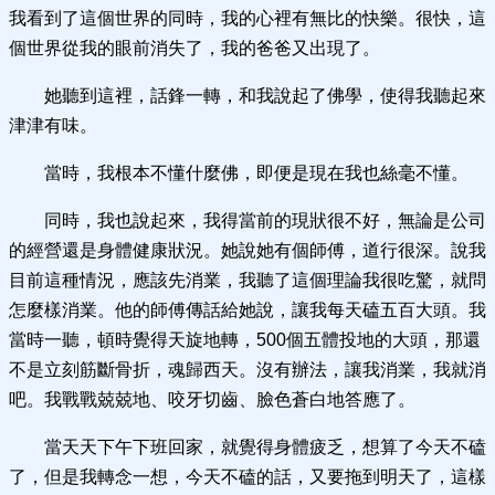
我看到了這個世界的同時，我的心裡有無比的快樂。很快，這
個世界從我的眼前消失了，我的爸爸又出現了。
她聽到這裡，話鋒一轉，和我說起了佛學，使得我聽起來
津津有味。
當時，我根本不懂什麼佛，即便是現在我也絲毫不懂。
同時，我也說起來，我得當前的現狀很不好，無論是公司
的經營還是身體健康狀況。她說她有個師傅，道行很深。說我
目前這種情況，應該先消業，我聽了這個理論我很吃驚，就問
怎麼樣消業。他的師傅傳話給她說，讓我每天磕五百大頭。我
當時一聽，頓時覺得天旋地轉，500個五體投地的大頭，那還
不是立刻筋斷骨折，魂歸西天。沒有辦法，讓我消業，我就消
吧。我戰戰兢兢地、咬牙切齒、臉色蒼白地答應了。
當天天下午下班回家，就覺得身體疲乏，想算了今天不磕
了，但是我轉念一想，今天不磕的話，又要拖到明天了，這樣