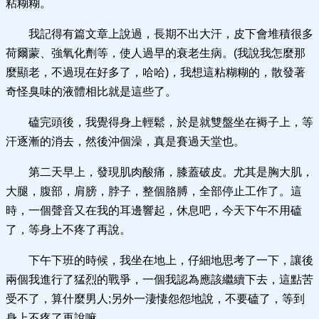
粘糊糊。
我記得有篇文章上說過，長期不出大汗，皮下會堆積很多
荷爾蒙、強氧化劑等，使人過早的衰老生病。(我說我怎麼那
麼顯老，不過現在好多了，哈哈)，我想這粘糊糊的，散發著
奇怪臭味的液體相比就是這些了。
磕完頭後，我覺得身上輕鬆，於是就雙盤坐在褥子上，等
汗逐漸的消去，然後沖個澡，真是賽過天堂也。
第二天早上，發現肌肉酸痛，膝蓋破皮。尤其是胸大肌，
大腿，腹部，肩膀，脖子，整個胳膊，全部停止工作了。這
時，一個聲音又在我的耳邊響起，休息吧，今天下午不用磕
了，等身上不疼了再說。
下午下班的時候，我坐在地上，仔細地思考了一下，讓後
兩個我進行了猛烈的戰爭，一個我認為應該繼續下去，這點苦
受不了，算什麼男人;另外一淒悽怨怨地說，不要磕了，等到
身上不疼了再說嘛。