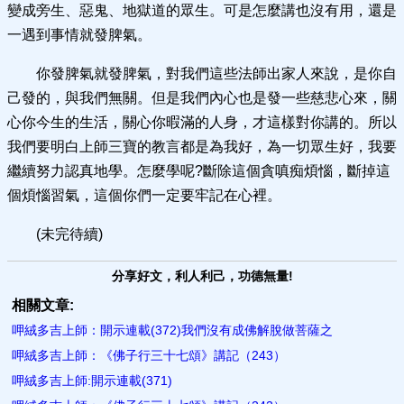
變成旁生、惡鬼、地獄道的眾生。可是怎麼講也沒有用，還是
一遇到事情就發脾氣。
你發脾氣就發脾氣，對我們這些法師出家人來說，是你自
己發的，與我們無關。但是我們內心也是發一些慈悲心來，關
心你今生的生活，關心你暇滿的人身，才這樣對你講的。所以
我們要明白上師三寶的教言都是為我好，為一切眾生好，我要
繼續努力認真地學。怎麼學呢?斷除這個貪嗔痴煩惱，斷掉這
個煩惱習氣，這個你們一定要牢記在心裡。
(未完待續)
分享好文，利人利己，功德無量!
相關文章:
呷絨多吉上師：開示連載(372)我們沒有成佛解脫做菩薩之
呷絨多吉上師：《佛子行三十七頌》講記（243）
呷絨多吉上師:開示連載(371)