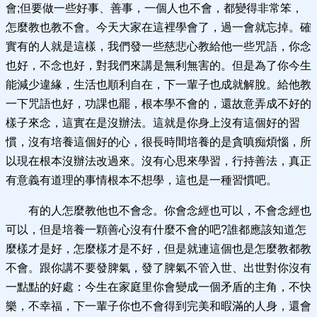
會;但要做一些好事、善事，一個人也不會，都變得非常笨，
怎麼教也教不會。今天大家在這裡學會了，過一會就忘掉。確
實有的人就是這樣，我們發一些慈悲心教給他一些咒語，你念
也好，不念也好，對我們來講是無利無害的。但是為了你今生
能減少違緣，生活也順利自在，下一輩子也成就解脫。給他教
一下咒語也好，功課也罷，根本學不會的，還故意弄成不好的
樣子來念，這實在是沒辦法。這就是你身上沒有這個好的習
慣，沒有培養這個好的心，很長時間培養的是貪嗔痴煩惱，所
以現在根本沒辦法改過來。沒有心思來學習，行持善法，真正
有意義有道理的事情根本不想學，這也是一種習慣吧。
有的人怎麼教他也不會念。你會念經也可以，不會念經也
可以，但是培養一顆善心沒有什麼不會的吧?誰都應該知道怎
麼樣才是好，怎麼樣才是不好，但是就連這個也是怎麼教都教
不會。跟你講不要發脾氣，發了脾氣不管入世、出世對你沒有
一點點的好處：今生在家庭里你會變成一個矛盾的主角，不快
樂，不幸福，下一輩子你也不會得到完美和暇滿的人身，還會