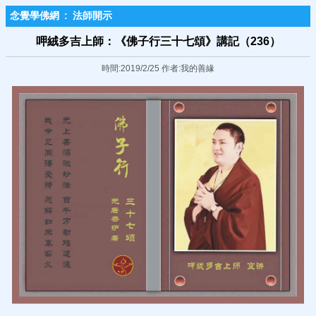
念覺學佛網
:
法師開示
呷絨多吉上師：《佛子行三十七頌》講記（236）
時間:2019/2/25 作者:我的善緣