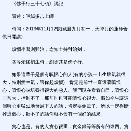
《佛子行三十七頌》講記
講述：呷絨多吉上師
時間：2013年11月12號(藏曆九月初十，天降月的蓮師薈
供日開講)
煩惱串習則難治，念知士持對治劍，
貪等煩惱初生時，剷除其是佛子行。
如果這輩子是個有嗔恨心的人(有的小孩一出生脾氣就很
大，特別愛生氣，讓你起煩惱)，肯定是前世一直懷著嗔恨
心，嗔恨心被培養得很大的惡人。我們現在看看自己，嗔恨心
非常大，控制不了，那前世也可能嗔恨心很大。假如今生讓這
個嗔心更猛烈地發展下去的話，肯定要倒霉了。所以一定得斷
掉這個心，斷不了的話你就不會有一個好的結果。
貪心也是。有的人貪心很重，貪金錢等等所有的東西。貪