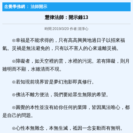
念覺學佛網
:
法師開示
慧律法師：開示錄13
時間:2019/3/20 作者:清淨心
⊙幸福是不能求得的，只有高高興興地過日子以招來福
氣。災禍是無法避免的，只有以不害人的心來遠離災禍。
⊙障礙者，如天空裡的雲，水裡的污泥。若有障礙，則月
雖明而不顯，水雖清而不現。
⊙若知現前境界皆是夢幻泡影即真修行。
⊙佛法不離方便法，我們要給眾生無限的希望。
⊙圓覺的本性並沒有給你任何的業障，皆因萬法唯心，都
是自己的問題。
⊙心性本無雜念，本無生滅，祗因一念妄動而有無明。