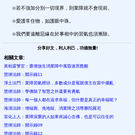
⊙若不強加分別一切境界，則業障就不會現前。
⊙愛護常住物，如護眼中珠。
⊙我們要遠離惡緣在於事相中的習氣也須漸除。
分享好文，利人利己，功德無量!
相關文章:
黃柏霖警官：齋僧放生消業障中風昏迷而甦醒
慧律法師：開示錄11
淨土法門：業障習氣裡頭，多數成分是冤親債主在當中擾亂
慧律法師：學佛除了智慧之外還要有勇氣
慧律法師：每一個人都在追求幸福，但什麼是真正的幸福呢？
海濤法師：增福壽、免地獄、消業障之頂尊勝陀羅尼
宣化上人：業障深重的人如果肯誠心念佛，也是可以往生的
慧律法師：開示錄09
慧律法師：開示錄12