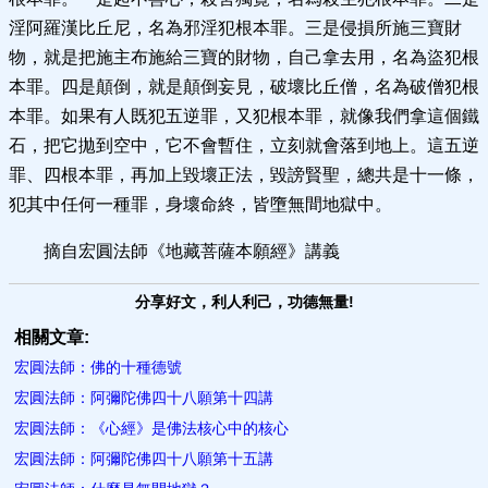
淫阿羅漢比丘尼，名為邪淫犯根本罪。三是侵損所施三寶財
物，就是把施主布施給三寶的財物，自己拿去用，名為盜犯根
本罪。四是顛倒，就是顛倒妄見，破壞比丘僧，名為破僧犯根
本罪。如果有人既犯五逆罪，又犯根本罪，就像我們拿這個鐵
石，把它拋到空中，它不會暫住，立刻就會落到地上。這五逆
罪、四根本罪，再加上毀壞正法，毀謗賢聖，總共是十一條，
犯其中任何一種罪，身壞命終，皆墮無間地獄中。
摘自宏圓法師《地藏菩薩本願經》講義
分享好文，利人利己，功德無量!
相關文章:
宏圓法師：佛的十種德號
宏圓法師：阿彌陀佛四十八願第十四講
宏圓法師：《心經》是佛法核心中的核心
宏圓法師：阿彌陀佛四十八願第十五講