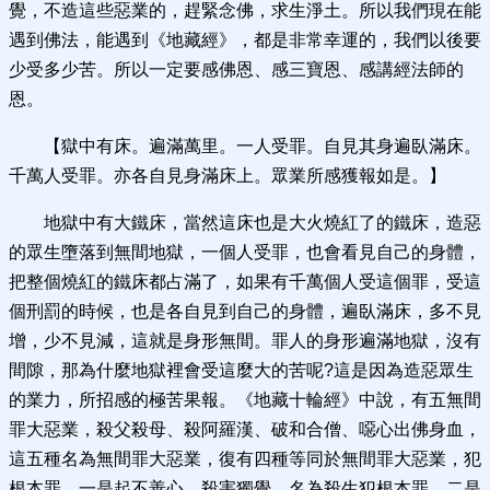
覺，不造這些惡業的，趕緊念佛，求生淨土。所以我們現在能
遇到佛法，能遇到《地藏經》，都是非常幸運的，我們以後要
少受多少苦。所以一定要感佛恩、感三寶恩、感講經法師的
恩。
【獄中有床。遍滿萬里。一人受罪。自見其身遍臥滿床。
千萬人受罪。亦各自見身滿床上。眾業所感獲報如是。】
地獄中有大鐵床，當然這床也是大火燒紅了的鐵床，造惡
的眾生墮落到無間地獄，一個人受罪，也會看見自己的身體，
把整個燒紅的鐵床都占滿了，如果有千萬個人受這個罪，受這
個刑罰的時候，也是各自見到自己的身體，遍臥滿床，多不見
增，少不見減，這就是身形無間。罪人的身形遍滿地獄，沒有
間隙，那為什麼地獄裡會受這麼大的苦呢?這是因為造惡眾生
的業力，所招感的極苦果報。《地藏十輪經》中說，有五無間
罪大惡業，殺父殺母、殺阿羅漢、破和合僧、噁心出佛身血，
這五種名為無間罪大惡業，復有四種等同於無間罪大惡業，犯
根本罪。一是起不善心，殺害獨覺，名為殺生犯根本罪。二是