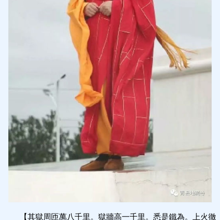
【其獄周匝萬八千里。獄牆高一千里。悉是鐵為。上火徹