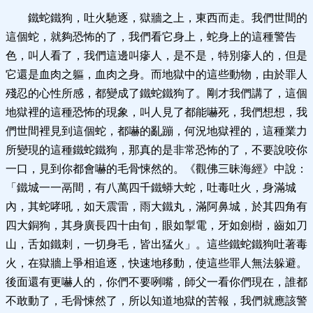
鐵蛇鐵狗，吐火馳逐，獄牆之上，東西而走。我們世間的
這個蛇，就夠恐怖的了，我們看它身上，蛇身上的這種警告
色，叫人看了，我們這邊叫瘮人，是不是，特別瘮人的，但是
它還是血肉之軀，血肉之身。而地獄中的這些動物，由於罪人
殘忍的心性所感，都變成了鐵蛇鐵狗了。剛才我們講了，這個
地獄裡的這種恐怖的現象，叫人見了都能嚇死，我們想想，我
們世間裡見到這個蛇，都嚇的亂蹦，何況地獄裡的，這種業力
所變現的這種鐵蛇鐵狗，那真的是非常恐怖的了，不要說咬你
一口，見到你都會嚇的毛骨悚然的。《觀佛三昧海經》中說：
「鐵城一一鬲間，有八萬四千鐵蟒大蛇，吐毒吐火，身滿城
內，其蛇哮吼，如天震雷，雨大鐵丸，滿阿鼻城，於其四角有
四大銅狗，其身廣長四十由旬，眼如掣電，牙如劍樹，齒如刀
山，舌如鐵刺，一切身毛，皆出猛火」。這些鐵蛇鐵狗吐著毒
火，在獄牆上爭相追逐，快速地移動，使這些罪人無法躲避。
後面還有更嚇人的，你們不要咧嘴，師父一看你們現在，誰都
不敢動了，毛骨悚然了，所以知道地獄的苦報，我們就應該警