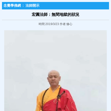
念覺學佛網
:
法師開示
宏圓法師：無間地獄的狀況
時間:2019/3/23 作者:修心