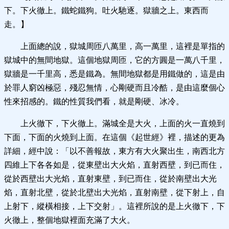
下。下火徹上。鐵蛇鐵狗。吐火馳逐。獄牆之上。東西而
走。】
上面總的說，獄城周匝八萬里，高一萬里，這裡是單指的
獄城中的無間地獄。這個地獄周匝，它的方圓是一萬八千里，
獄牆是一千里高，悉是鐵為。無間地獄都是用鐵做的，這是由
於罪人窮凶極惡，殘忍無情，心剛硬而且冷酷，是由這麼個心
性來招感的。鐵的性質我們看，就是剛硬、冰冷。
上火徹下，下火徹上。滿城全是大火，上面的火一直燒到
下面，下面的火燒到上面。在這個《起世經》裡，描述的更為
詳細，經中說：「以不善報故，東方有大火聚出生，南西北方
四維上下各各如是，從東壁出大火焰，直射西壁，到已而住，
從於西壁出大光焰，直射東壁，到已而住，從於南壁出大光
焰，直射北壁，從於北壁出大光焰，直射南壁，從下射上，自
上射下，縱橫相接，上下交射」。這裡所說的是上火徹下，下
火徹上，整個地獄裡面充滿了大火。