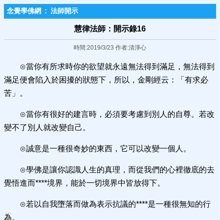
念覺學佛網
:
法師開示
慧律法師：開示錄16
時間:2019/3/23 作者:清淨心
⊙當你有所求時你的欲望就永遠無法得到滿足，無法得到
滿足便會陷入於困擾的狀態下，所以，金剛經云：「有求必
苦」。
⊙當你有很好的建言時，必須要考慮到別人的自尊。若改
變不了別人就改變自己。
⊙誠意是一種很奇妙的東西，它可以改變一個人。
⊙學佛是讓你認識人生的真理，而從我們的心裡徹底的去
覺悟進而****境界，能於一切境界中皆放得下。
⊙若以自我墮落而做為表示抗議的****是一種很無知的行
為。