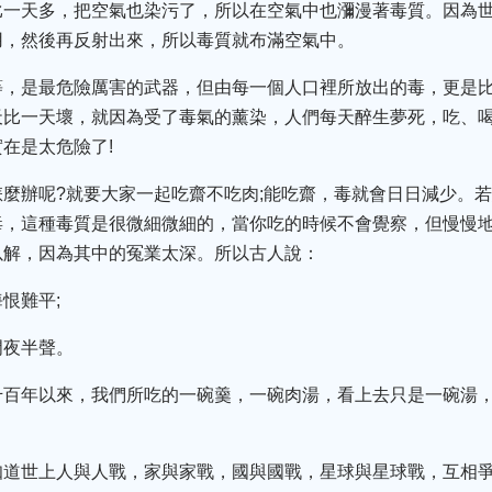
比一天多，把空氣也染污了，所以在空氣中也瀰漫著毒質。因為
用，然後再反射出來，所以毒質就布滿空氣中。
等，是最危險厲害的武器，但由每一個人口裡所放出的毒，更是
天比一天壞，就因為受了毒氣的薰染，人們每天醉生夢死，吃、
在是太危險了!
麼辦呢?就要大家一起吃齋不吃肉;能吃齋，毒就會日日減少。
毒，這種毒質是很微細微細的，當你吃的時候不會覺察，但慢慢
以解，因為其中的冤業太深。所以古人說：
恨難平;
門夜半聲。
千百年以來，我們所吃的一碗羹，一碗肉湯，看上去只是一碗湯
知道世上人與人戰，家與家戰，國與國戰，星球與星球戰，互相