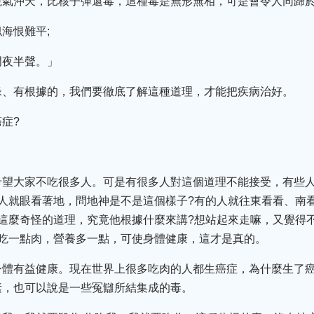
冤氣沖天，比核子彈還毒，這種毒是無形無相，可是會令人同歸
海恨難平;
門夜半聲。」
緣、有根據的，我們要徹底了解這種道理，才能把疾病治好。
症?
希望大家不吃很多人。可是有很多人對這個道理不能接受，有些
人就眼看著地，問地神是不是這個樣子?有的人就往東看看、南
這麼奇怪的道理，究竟他根據什麼來講?想站起來走嘛，又覺得不
多吃一點肉，營養多一點，可使身體健康，這才是真的。
身體有益健康。現在世界上很多吃肉的人都生癌症，為什麼生了癌
素，也可以說是一些冤讎所結集成的毒。