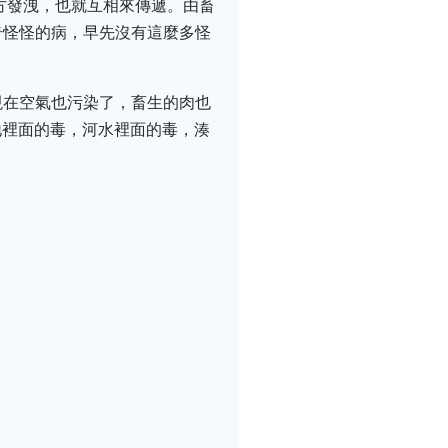
方發洩，也就互相來傳遞。由畜
奇怪怪的病，早先沒有這麼多怪
現在空氣也污染了，畜生的肉也
地裡面的毒，河水裡面的毒，湊