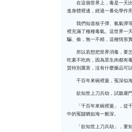
在這個世界上，毒是一天
進身體裡邊，經過一番化學作
我們知道核子彈、氫氣彈
裡充滿了種種毒氣。這世界一
騙、偷，無一不精，這種情形實
所以若想把世界消毒，要怎
吃素不吃肉，因為眾生肉都有
質特別厲害，沒有什麼藥品可
千百年來碗裡羹，冤深似海
欲知世上刀兵劫，試聽屠
「千百年來碗裡羹」，從
中的冤讎猶如海一般深。
「欲知世上刀兵劫」，要