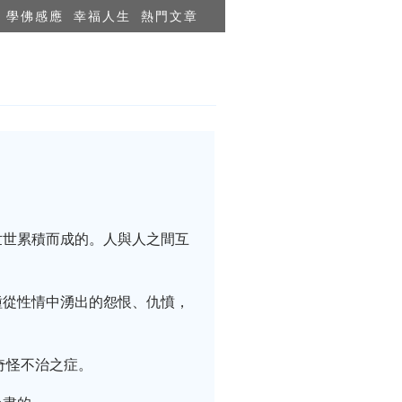
學佛感應
幸福人生
熱門文章
世世累積而成的。人與人之間互
種從性情中湧出的怨恨、仇憤，
奇怪不治之症。