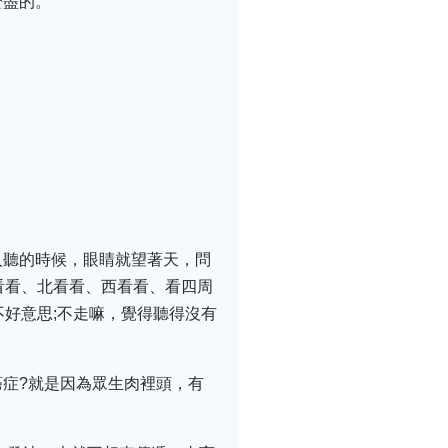
於盡的。
人聽的時候，眼睛就望著天，問
看看、北看看、西看看、看四周
好意思;不走嘛，覺得聽得沒有
症?就是因為眾生肉裡頭，有