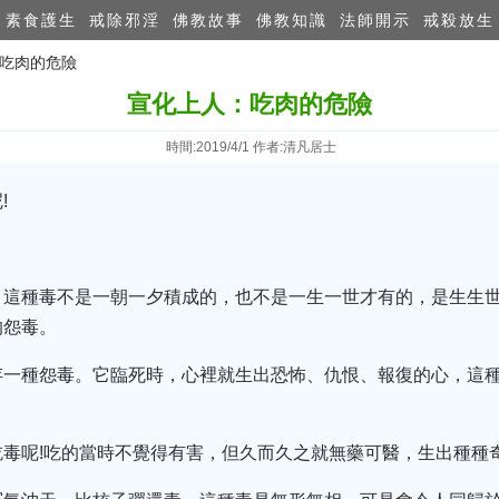
素食護生
戒除邪淫
佛教故事
佛教知識
法師開示
戒殺放生
：吃肉的危險
宣化上人：吃肉的危險
時間:2019/4/1 作者:清凡居士
!
，這種毒不是一朝一夕積成的，也不是一生一世才有的，是生生
的怨毒。
存一種怨毒。它臨死時，心裡就生出恐怖、仇恨、報復的心，這
毒呢!吃的當時不覺得有害，但久而久之就無藥可醫，生出種種