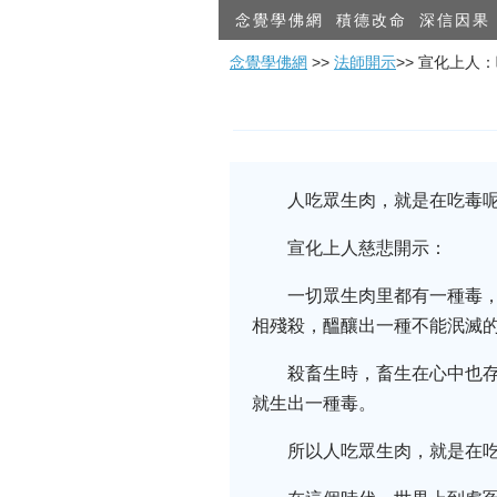
念覺學佛網
積德改命
深信因果
念覺學佛網
>>
法師開示
>> 宣化上人
人吃眾生肉，就是在吃毒呢
宣化上人慈悲開示：
一切眾生肉里都有一種毒
相殘殺，醞釀出一種不能泯滅
殺畜生時，畜生在心中也
就生出一種毒。
所以人吃眾生肉，就是在吃