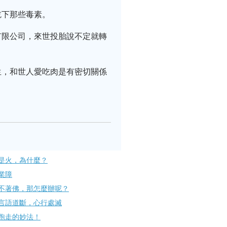
吃下那些毒素。
有限公司，來世投胎說不定就轉
生，和世人愛吃肉是有密切關係
是火，為什麼？
業障
不著佛，那怎麼辦呢？
言語道斷，心行處滅
跑走的妙法！