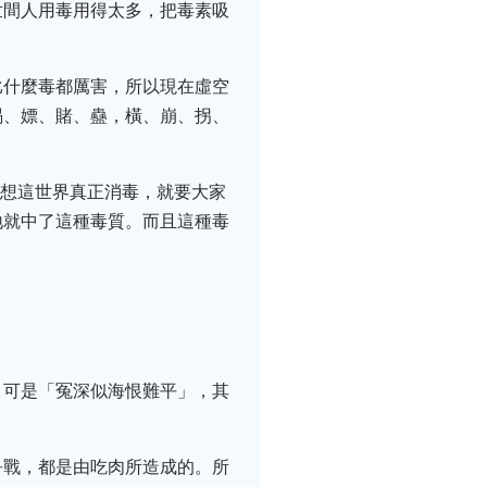
世間人用毒用得太多，把毒素吸
比什麼毒都厲害，所以現在虛空
喝、嫖、賭、蠱，橫、崩、拐、
若想這世界真正消毒，就要大家
地就中了這種毒質。而且這種毒
，可是「冤深似海恨難平」，其
爭戰，都是由吃肉所造成的。所