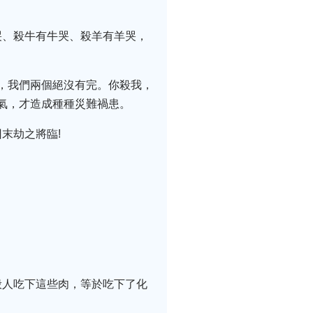
哭、殺牛有牛哭、殺羊有羊哭，
你，我們兩個絕沒有完。你殺我，
毒氣，才造成種種災難禍患。
末劫之將臨!
。
般人吃下這些肉，等於吃下了化