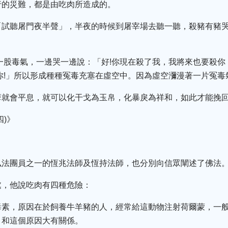
行的災難，都是由吃肉所造成的。
「試聽屠門夜半聲」，半夜的時候到屠宰場去聽一聽，殺豬有豬
一股毒氣，一邊哭一邊說：「好!你現在殺了我，我將來也要殺
你!」所以形成種種冤毒充塞在虛空中。因為虛空瀰漫著一片冤
就會平息，就可以化干戈為玉帛，化暴戾為祥和，如此才能挽回
)》
弘法團員之一的恆兆法師及恆持法師，也分別向信眾闡述了佛法
處，他說吃肉有四種危險：
毒素，原因在於飼養牛羊豬的人，經常給這動物注射荷爾蒙，一
，和這個原因大有關係。