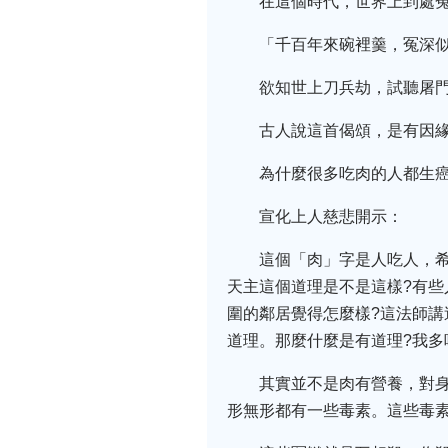
在這個時代，世界上到處
「千百年來碗裡羹，冤深似
欲知世上刀兵劫，試聽屠
古人說這首偈頌，是有因
為什麼很多吃肉的人都生癌
宣化上人慈悲開示：
這個「肉」字是人吃人，
天主這個道理是不是這樣?有些
圍的鄰居覺得怎麼樣?這法師講
道理。那麼什麼是有道理?我
其實並不是肉有營養，對
形無形都有一些毒素。這些毒