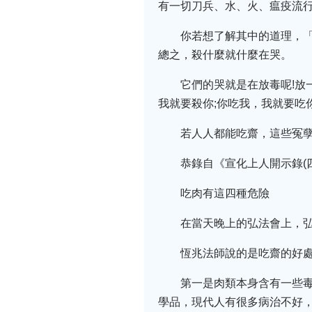
有一切刀兵、水、火、瘟疫流
你若想了解其中的道理，
總之，殺什麼就什麼在哭。
它們的哭就是在放毒呢!放
我就要殺你;你吃我，我就要吃
若人人都能吃齋，這些冤孽
恭錄自《宣化上人開示錄(四
吃肉有這四種危險
在當天晚上的弘法會上，
恆兆法師說的是吃齋的好
第一是肉類本身含有一些
學品，現代人有很多病治不好