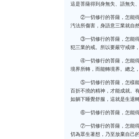
這是菩薩得到身無失、語無失
②一切修行的菩薩，怎能
汚法所傷害，身語意三業就自
③一切修行的菩薩，怎能
犯三業的戒。所以要嚴守戒律
④一切修行的菩薩，怎能
境界所轉，而能轉境界。總之
⑤一切修行的菩薩，怎樣
百折不撓的精神，才能成就。有
如躺下睡覺舒服，這就是生退
⑥一切修行的菩薩，怎能
⑦一切修行的菩薩，怎能
切為眾生著想，乃至放棄自己