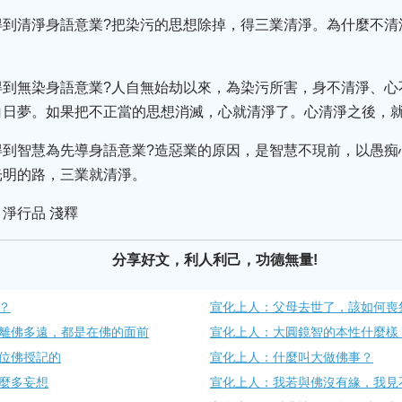
到清淨身語意業?把染污的思想除掉，得三業清淨。為什麼不清
得到無染身語意業?人自無始劫以來，為染污所害，身不清淨、心
白日夢。如果把不正當的思想消滅，心就清淨了。心清淨之後，
到智慧為先導身語意業?造惡業的原因，是智慧不現前，以愚痴
光明的路，三業就清淨。
淨行品 淺釋
分享好文，利人利己，功德無量!
？
宣化上人：父母去世了，該如何喪
離佛多遠，都是在佛的面前
宣化上人：大圓鏡智的本性什麼樣
位佛授記的
宣化上人：什麼叫大做佛事？
麼多妄想
宣化上人：我若與佛沒有緣，我見