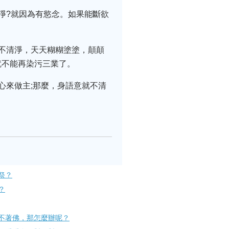
淨?就因為有慾念。如果能斷欲
不清淨，天天糊糊塗塗，顛顛
就不能再染污三業了。
心來做主;那麼，身語意就不清
祭？
？
不著佛，那怎麼辦呢？