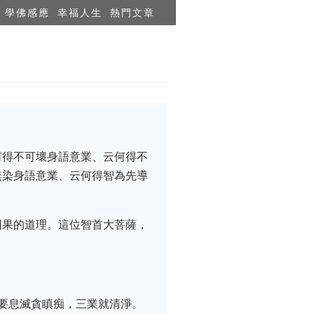
學佛感應
幸福人生
熱門文章
何得不可壞身語意業、云何得不
無染身語意業、云何得智為先導
因果的道理。這位智首大菩薩，
要息滅貪瞋痴，三業就清淨。