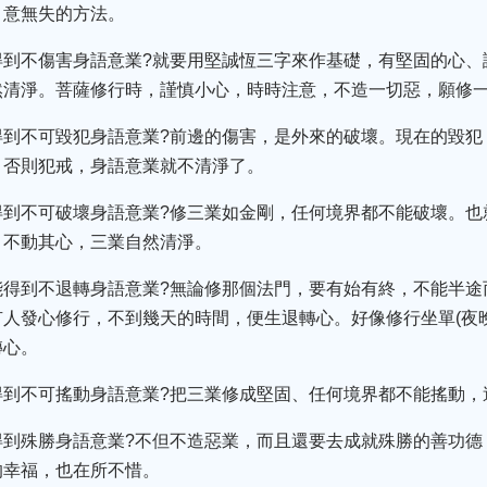
、意無失的方法。
得到不傷害身語意業?就要用堅誠恆三字來作基礎，有堅固的心、
然清淨。菩薩修行時，謹慎小心，時時注意，不造一切惡，願修
得到不可毀犯身語意業?前邊的傷害，是外來的破壞。現在的毀犯
，否則犯戒，身語意業就不清淨了。
得到不可破壞身語意業?修三業如金剛，任何境界都不能破壞。也
，不動其心，三業自然清淨。
能得到不退轉身語意業?無論修那個法門，要有始有終，不能半途
人發心修行，不到幾天的時間，便生退轉心。好像修行坐單(夜
轉心。
得到不可搖動身語意業?把三業修成堅固、任何境界都不能搖動，
得到殊勝身語意業?不但不造惡業，而且還要去成就殊勝的善功德
的幸福，也在所不惜。