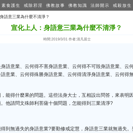
素食護生
戒除邪淫
佛教故事
佛教知識
法師開示
戒殺放生
：身語意三業為什麼不清淨？
宣化上人：身語意三業為什麼不清淨？
時間:2019/3/31 作者:清凡居士
失身語意業、云何得不害身語意業、云何得不可毀身語意業、云
身語意業、云何得殊勝身語意業、云何得清淨身語意業、云何得
因，能得什麼果的問題。這些法身大士，互相設出問答，來表明
領。他請問文殊師利菩薩十個問題，怎能得到三業清淨?
能得到無過失的身語意業?要勤修戒定慧，身語意三業就無過失。