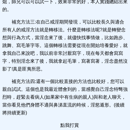
熄，師兄可以可以試一下，效果非常的好，本人實踐總結出來
的。
補充方法三:在自己戒淫期間發現，可以比較長久與適合
所有人的戒淫方法就是轉移法。什麼是轉移法呢?就是轉變念
想與行為方式，當淫念來了後，就儘快找事情做，比如跑步、
跳舞、寫毛筆字等。這個轉移法需要從現在開始培養愛好，就
拿我自己來說吧，我以前非常討厭寫字，現在每天都會寫寫
字，特別淫念來了後，我就拿起毛筆，寫著寫著，淫念盡然沒
影了!真是匪夷所思。
補充方法四:還有一個比較直接的方法也比較好，您可以
親自試試。這個也是我最近體會到的，當感覺自己淫念特彆強
烈時，趕緊去看病人(如果家中有生病的親人)與和老人聊天，
當你看見他們身體不適與鼻涕直流的時候，淫慾遁形。(後續
將持續更新)
點我打賞