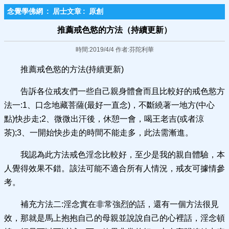
念覺學佛網
:
居士文章
:
原創
推薦戒色慾的方法（持續更新）
時間:2019/4/4 作者:芬陀利華
推薦戒色慾的方法(持續更新)
告訴各位戒友們一些自己親身體會而且比較好的戒色慾方
法一:1、口念地藏菩薩(最好一直念)，不斷繞著一地方(中心
點)快步走;2、微微出汗後，休憩一會，喝王老吉(或者涼
茶);3、一開始快步走的時間不能走多，此法需漸進。
我認為此方法戒色淫念比較好，至少是我的親自體驗，本
人覺得效果不錯。該法可能不適合所有人情況，戒友可據情參
考。
補充方法二:淫念實在非常強烈的話，還有一個方法很見
效，那就是馬上抱抱自己的母親並說說自己的心裡話，淫念頓