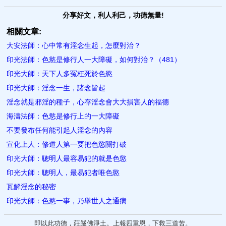
分享好文，利人利己，功德無量!
相關文章:
大安法師：心中常有淫念生起，怎麼對治？
印光法師：色慾是修行人一大障礙，如何對治？（481）
印光大師：天下人多冤枉死於色慾
印光大師：淫念一生，諸念皆起
淫念就是邪淫的種子，心存淫念會大大損害人的福德
海濤法師：色慾是修行上的一大障礙
不要發布任何能引起人淫念的內容
宣化上人：修道人第一要把色慾關打破
印光大師：聰明人最容易犯的就是色慾
印光大師：聰明人，最易犯者唯色慾
瓦解淫念的秘密
印光大師：色慾一事，乃舉世人之通病
即以此功德，莊嚴佛淨土。上報四重恩，下救三道苦。