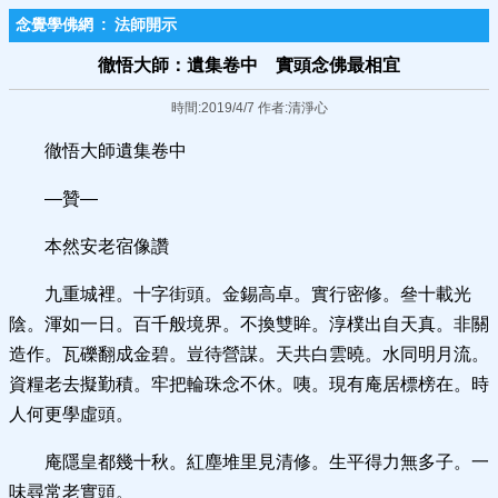
念覺學佛網
:
法師開示
徹悟大師：遺集卷中 實頭念佛最相宜
時間:2019/4/7 作者:清淨心
徹悟大師遺集卷中
—贊—
本然安老宿像讚
九重城裡。十字街頭。金錫高卓。實行密修。叄十載光
陰。渾如一日。百千般境界。不換雙眸。淳樸出自天真。非關
造作。瓦礫翻成金碧。豈待營謀。天共白雲曉。水同明月流。
資糧老去擬勤積。牢把輪珠念不休。咦。現有庵居標榜在。時
人何更學虛頭。
庵隱皇都幾十秋。紅塵堆里見清修。生平得力無多子。一
味尋常老實頭。