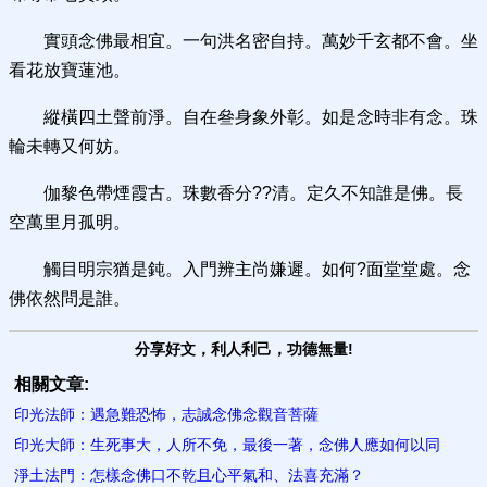
實頭念佛最相宜。一句洪名密自持。萬妙千玄都不會。坐
看花放寶蓮池。
縱橫四土聲前淨。自在叄身象外彰。如是念時非有念。珠
輪未轉又何妨。
伽黎色帶煙霞古。珠數香分??清。定久不知誰是佛。長
空萬里月孤明。
觸目明宗猶是鈍。入門辨主尚嫌遲。如何?面堂堂處。念
佛依然問是誰。
分享好文，利人利己，功德無量!
相關文章:
印光法師：遇急難恐怖，志誠念佛念觀音菩薩
印光大師：生死事大，人所不免，最後一著，念佛人應如何以同
淨土法門：怎樣念佛口不乾且心平氣和、法喜充滿？