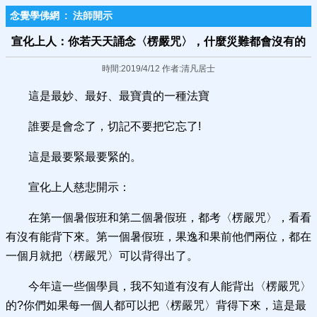
念覺學佛網
:
法師開示
宣化上人：你若天天誦念〈楞嚴咒〉，什麼災難都會沒有的
時間:2019/4/12 作者:清凡居士
這是最妙、最好、最寶貴的一種法寶
誰要是會念了，切記不要把它忘了!
這是最要緊最要緊的。
宣化上人慈悲開示：
在第一個暑假班和第二個暑假班，都考〈楞嚴咒〉，看看
有沒有能背下來。第一個暑假班，果逸和果前他們兩位，都在
一個月就把〈楞嚴咒〉可以背得出了。
今年這一些個學員，我不知道有沒有人能背出〈楞嚴咒〉
的?你們如果每一個人都可以把〈楞嚴咒〉背得下來，這是最