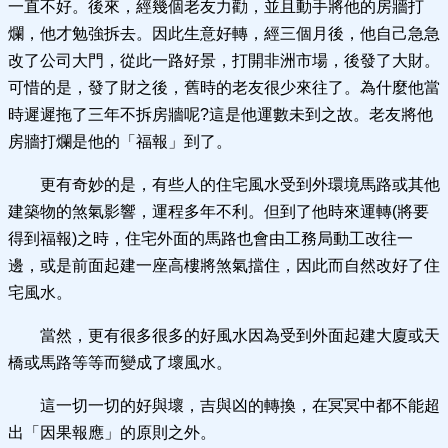
一直不好。後來，經幾個老友力勸，並且動手將他的房牆打
爛，他才勉強拆去。因此生意好轉，經三個月後，他自己急急
改了公司大門，從此一路好景，打開非洲市場，後發了大財。
可惜的是，發了財之後，舊時的老友很少來往了。為什麼他當
時遲遲拖了三年不拆房牆呢?這是他運數未到之故。老友將他
房牆打爛是他的「福報」到了。
更有奇妙的是，有些人的住宅風水受到外環境馬路或其他
建築物的煞氣影響，運程多年不利。但到了他時來運轉(將要
得到福報)之時，住宅外面的馬路也會由工務局動工改往一
邊，或是前面起建一座高樓將煞氣擋住，因此而自然改好了住
宅風水。
當然，更有很多很多的好風水因為受到外面起建大廈或天
橋或馬路等等而變成了壞風水。
這一切一切的好與壞，吉與凶的轉換，在冥冥中都不能超
出「因果報應」的原則之外。