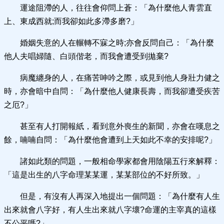
運途阻滯的人，往往會仰問上蒼：「為什麼他人青雲直
上、東成西就;而我卻如此多滯多磨?」
婚姻失意的人在輾轉不寐之時;亦會反問自己：「為什麼
他人夫唱婦隨、白頭偕老，而我會遭受到拋棄?
病魔纏身的人，在痛苦呻吟之際，或見到他人身壯力健之
時，亦會暗中自問：「為什麼他人健康長壽，而我卻遭受疾苦
之厄?」
甚至有人打開報紙，看到意外喪生的新聞，亦會在嘆息之
餘，喃喃自問：「為什麼他會遭到上天如此不幸的安排呢?」
諸如此類的問題，一般相命學家都會用陰陽五行來解釋：
「這是出生的八字命理某某運，某某部位的不好所致。」
但是，有沒有人再深入地提出一個問題：「為什麼有人生
出來就會八字好，有人生出來就八字壞?命運的主宰真的這樣
不公平嗎?」