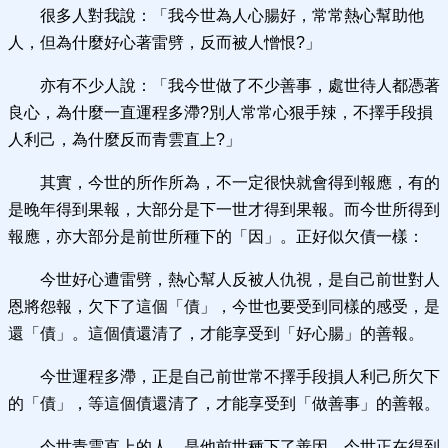
很多人對我說：「我今世為人心腸好，常常熱心幫助他
人，但為什麼好心著雷劈，反而被人憎恨?」
亦有不少人說：「我今世做了不少善事，處世待人都憑著
良心，為什麼一直運程多滯?別人常常心狠手辣，不擇手段損
人利己，為什麼反而青雲直上?」
其實，今世的所作所為，不一定很快就會得到報應，有的
是晚年得到果報，大部分是下一世才得到果報。而今世所得到
報應，亦大部分是前世所種下的「因」。正好似欠債一樣：
今世好心遭雷劈，熱心幫人反被人仇視，是自己前世對人
恩將怨報，欠下了這個「債」，今世也要受到同樣的感受，是
還「債」。這個債還清了，才能享受到「好心腸」的善報。
今世運程多滯，正是自己前世常不擇手段損人利己所欠下
的「債」，等這個債還清了，才能享受到「做善事」的善報。
今世青雲直上的人，是他前世種下了善因，今世正在得到