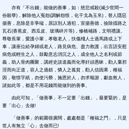
亦有「不出錢」能做的善事，如：慈悲戒殺(減少世間一
份殺孽)，解除他人冤怨(調解怨恨，化干戈為玉帛)，替人隱惡
揚善，息除是非爭端，原諒別人過犯，宣揚善德，撿除擋路之
瓦石(香蕉皮、西瓜皮、玻璃碎片等)，修橋補路，文明禮讓。
尊敬長輩，愛護小輩，孝敬老人，扶傷殘人士過馬路或上下
車，讓座位給孕婦或老人，路見病危、盡力救護，出言語安慰
病危或輕生之人，鼓勵意志消沉之人，成全他人之名利或節
義，助人骨肉團聚，講經史談道義而化導奸頑愚昧，勸人棄邪
淫而向正道，容人之過錯，憐人之孤貧，勸人信因果，種福
因，敬惜字紙，勿使污褻，施恩於人，勿求報謝，獻血救人，
諸如此等，都是不用花錢而能做到的善事。
由此可知，「做善事」不一定要「出錢」，最要緊的，是
要「出心」去做!
「做善事」的範圍很廣闊，處處都是「種福之門」，只是
世人有無立「心」去做而已!