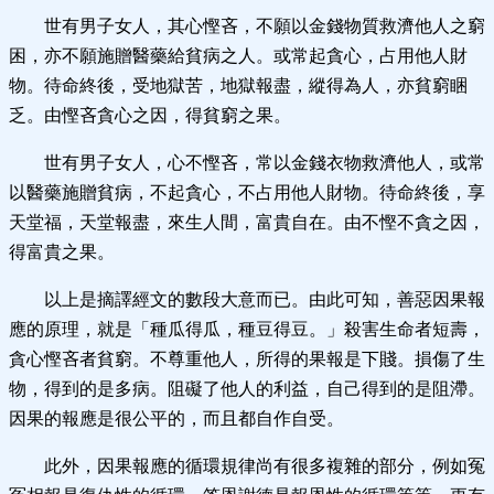
世有男子女人，其心慳吝，不願以金錢物質救濟他人之窮
困，亦不願施贈醫藥給貧病之人。或常起貪心，占用他人財
物。待命終後，受地獄苦，地獄報盡，縱得為人，亦貧窮睏
乏。由慳吝貪心之因，得貧窮之果。
世有男子女人，心不慳吝，常以金錢衣物救濟他人，或常
以醫藥施贈貧病，不起貪心，不占用他人財物。待命終後，享
天堂福，天堂報盡，來生人間，富貴自在。由不慳不貪之因，
得富貴之果。
以上是摘譯經文的數段大意而已。由此可知，善惡因果報
應的原理，就是「種瓜得瓜，種豆得豆。」殺害生命者短壽，
貪心慳吝者貧窮。不尊重他人，所得的果報是下賤。損傷了生
物，得到的是多病。阻礙了他人的利益，自己得到的是阻滯。
因果的報應是很公平的，而且都自作自受。
此外，因果報應的循環規律尚有很多複雜的部分，例如冤