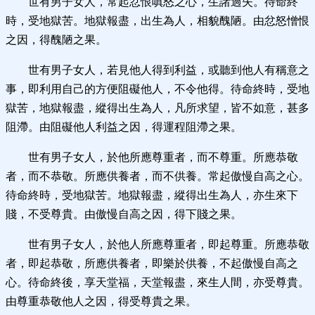
世有男子女人，常起忿恨嗔怒之心，生諸過失。待命終
時，受地獄苦。地獄報盡，出生為人，相貌醜陋。由忿怒憎恨
之因，得醜陋之果。
世有男子女人，若見他人得到利益，或聽到他人有稱意之
事，即利用自己的方便阻礙他人，不令他得。待命終時，受地
獄苦，地獄報盡，縱得出生為人，凡所求望，皆不如意，甚多
阻滯。由阻礙他人利益之因，得運程阻滯之果。
世有男子女人，於他所應尊重者，而不尊重。所應恭敬
者，而不恭敬。所應供養者，而不供養。常起傲慢自高之心。
待命終時，受地獄苦。地獄報盡，縱得出生為人，亦生來下
賤，不受尊貴。由傲慢自高之因，得下賤之果。
世有男子女人，於他人所應尊重者，即起尊重。所應恭敬
者，即起恭敬，所應供養者，即樂於供養，不起傲慢自高之
心。待命終後，享天堂福，天堂報盡，來生人間，亦受尊貴。
由尊重恭敬他人之因，得受尊貴之果。