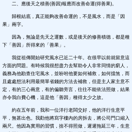
二、應後天之積善(善因)報應而改善命運(得善果)。
歸根結底，真正能夠改善命運的，不是風水，而是「因
果」兩字。
因為，無論是先天之運數，或是後天的修善積德，都是種
下「善因」所得來的「善果」。
我從祖傳開始研究風水已近二十年。在很早以前就留意這
方面的問題。有時候我很想盡力去幫助令人非常同情的窮人，
義務為他勘查住宅風水，並吩咐他要如何補救，如何擋煞，而
且處處想法利用最簡單省錢的方法去補救，但是主人家主意不
定，有的三心兩意，有的偏聽旁言，往往不能依法照做，結果
亦令我白費心機，這是他「善因」種得太少之故。
約在五年前，我和一位洋行老闆交好，他的洋行生意平
平，無甚出色。我勸他將寫字樓內的房拆去，將公司門口縮入
兩尺。他因為實用的習慣，捨不得照做，遲遲拖延三年，生意