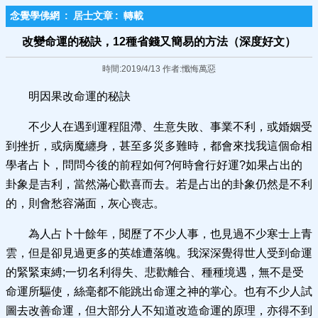
念覺學佛網
:
居士文章
:
轉載
改變命運的秘訣，12種省錢又簡易的方法（深度好文）
時間:2019/4/13 作者:懺悔萬惡
明因果改命運的秘訣
不少人在遇到運程阻滯、生意失敗、事業不利，或婚姻受
到挫折，或病魔纏身，甚至多災多難時，都會來找我這個命相
學者占卜，問問今後的前程如何?何時會行好運?如果占出的
卦象是吉利，當然滿心歡喜而去。若是占出的卦象仍然是不利
的，則會愁容滿面，灰心喪志。
為人占卜十餘年，閱歷了不少人事，也見過不少寒士上青
雲，但是卻見過更多的英雄遭落魄。我深深覺得世人受到命運
的緊緊束縛;一切名利得失、悲歡離合、種種境遇，無不是受
命運所驅使，絲毫都不能跳出命運之神的掌心。也有不少人試
圖去改善命運，但大部分人不知道改造命運的原理，亦得不到