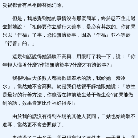
災禍都會有呂祖師替她消除。
但是，我感覺到她的事情沒有那麼簡單，終於忍不住走過
去對她說：「祖師要你立誓行大善事，是必有其故的。你如果
只以『作福』了事，恐怕無濟於事，因為『作福』並不等於
『行善』的。」
這幾句話說得她滿臉不高興，用眼盯了我一下，說：「你
年輕人懂著什麼?作福無濟於事?什麼才有濟於事?」
我很明白大多數人都喜歡聽奉承的話，我給她「潑冷
水」，當然她不會高興。於是我仍然很平靜地跟她說：「放生
是最好的行善方法，你能否在神前放生若干條生命?如果能做
到的話，效果肯定比作福好得多!」
由於我的話沒有得到在場的其他人贊同，二姑也始終聽不
進耳，當然更不會去照做了。
事情過了二十多天，我已經忘記了這件事。一天早上，我