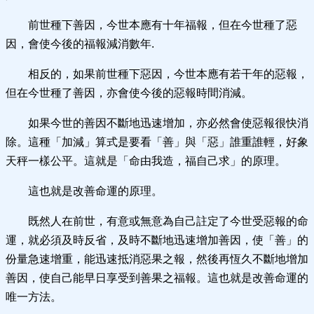
前世種下善因，今世本應有十年福報，但在今世種了惡
因，會使今後的福報減消數年.
相反的，如果前世種下惡因，今世本應有若干年的惡報，
但在今世種了善因，亦會使今後的惡報時間消減。
如果今世的善因不斷地迅速增加，亦必然會使惡報很快消
除。這種「加減」算式是要看「善」與「惡」誰重誰輕，好象
天秤一樣公平。這就是「命由我造，福自己求」的原理。
這也就是改善命運的原理。
既然人在前世，有意或無意為自己註定了今世受惡報的命
運，就必須及時反省，及時不斷地迅速增加善因，使「善」的
份量急速增重，能迅速抵消惡果之報，然後再恆久不斷地增加
善因，使自己能早日享受到善果之福報。這也就是改善命運的
唯一方法。