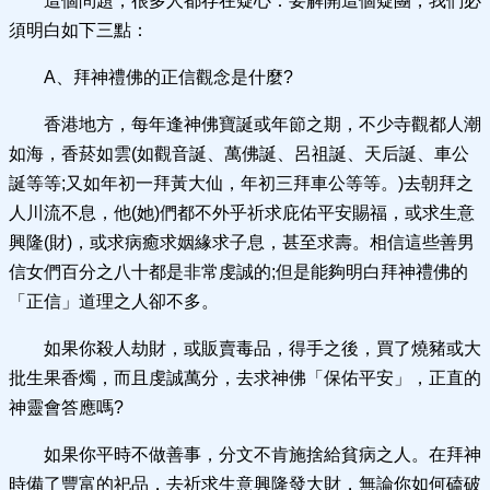
這個問題，很多人都存在疑心：要解開這個疑團，我們必
須明白如下三點：
A、拜神禮佛的正信觀念是什麼?
香港地方，每年逢神佛寶誕或年節之期，不少寺觀都人潮
如海，香菸如雲(如觀音誕、萬佛誕、呂祖誕、天后誕、車公
誕等等;又如年初一拜黃大仙，年初三拜車公等等。)去朝拜之
人川流不息，他(她)們都不外乎祈求庇佑平安賜福，或求生意
興隆(財)，或求病癒求姻緣求子息，甚至求壽。相信這些善男
信女們百分之八十都是非常虔誠的;但是能夠明白拜神禮佛的
「正信」道理之人卻不多。
如果你殺人劫財，或販賣毒品，得手之後，買了燒豬或大
批生果香燭，而且虔誠萬分，去求神佛「保佑平安」，正直的
神靈會答應嗎?
如果你平時不做善事，分文不肯施捨給貧病之人。在拜神
時備了豐富的祀品，去祈求生意興隆發大財，無論你如何磕破