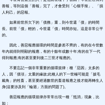
善報，等到這個「善報」完了，才會受到「心狠手辣」、「損
人利己」的惡報。
如果前世所欠下的「債務」重，則今世還「債」的時間
長。前世「債」輕的，今世還「債」時間亦短。這是非常公平
的。
因此，善惡報應循環的時間是參差不齊的，有的在今世數
年內就得到明顯的報應，有的十餘年或數十年;有的在下一代
得到報應;有的甚至要到後二三世才報應的。
不要忘記一個非常重要的循環規律：種「惡因」太多的
人，因「債項」太重的緣故;此種人的下一世極可能是「披毛
戴角」的牲畜，甚至要經過數世的畜道報應之後才能再轉生人
身(這要涉及到「輪迴」方面的問題了)。
善惡報應的循環規律亦常常出現一種「抵消」現象，比
如：