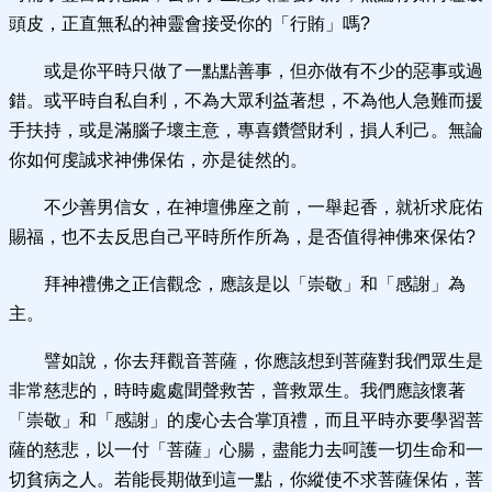
頭皮，正直無私的神靈會接受你的「行賄」嗎?
或是你平時只做了一點點善事，但亦做有不少的惡事或過
錯。或平時自私自利，不為大眾利益著想，不為他人急難而援
手扶持，或是滿腦子壞主意，專喜鑽營財利，損人利己。無論
你如何虔誠求神佛保佑，亦是徒然的。
不少善男信女，在神壇佛座之前，一舉起香，就祈求庇佑
賜福，也不去反思自己平時所作所為，是否值得神佛來保佑?
拜神禮佛之正信觀念，應該是以「崇敬」和「感謝」為
主。
譬如說，你去拜觀音菩薩，你應該想到菩薩對我們眾生是
非常慈悲的，時時處處聞聲救苦，普救眾生。我們應該懷著
「崇敬」和「感謝」的虔心去合掌頂禮，而且平時亦要學習菩
薩的慈悲，以一付「菩薩」心腸，盡能力去呵護一切生命和一
切貧病之人。若能長期做到這一點，你縱使不求菩薩保佑，菩