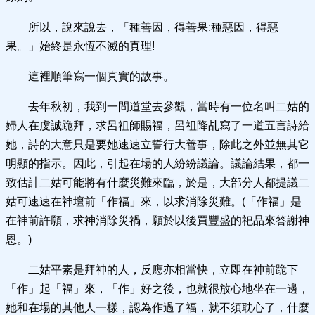
所以，說來說去，「種善因，得善果;種惡因，得惡
果。」始終是永恆不滅的真理!
這裡順筆寫一個真實的故事。
去年秋初，我到一間道堂去參觀，當時有一位名叫二姑的
婦人在虔誠跪拜，求呂祖師賜福，呂祖降乩寫了一道五言詩給
她，詩的大意只是要她速速立誓行大善事，除此之外並無其它
明顯的指示。因此，引起在場的人紛紛議論。議論結果，都一
致估計二姑可能將有什麼災難來臨，於是，大部分人都提議二
姑可速速在神壇前「作福」來，以求消除災難。(「作福」是
在神前許願，求神消除災禍，願於以後買豐盛的祀品來答謝神
恩。)
二姑平素是拜神的人，反應亦相當快，立即在神前跪下
「作」起「福」來，「作」好之後，也就很放心地坐在一邊，
她和在場的其他人一樣，認為作過了福，就不須耽心了，什麼