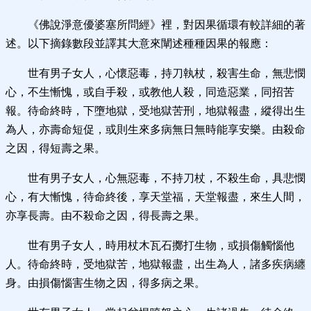
《佛說淨意優婆塞所問經》裡，對因果循環有較詳細的著
述。以下摘錄數段並譯其大意來闡述種種因果的報應：
世有男子女人，心懷惡毒，持刀執杖，殺害生命，無悲憫
心，不生慚愧，或自手殺，或教他人殺，同造惡業，同招苦
報。待命終時，下墮地獄，受地獄苦刑，地獄報盡，縱得出生
為人，亦壽命短促，或則生來多病無日無時能享安樂。由殺命
之因，得短壽之果。
世有男子女人，心無惡毒，不持刀杖，不殺生命，具悲憫
心，有大慚愧，待命終後，享天堂福，天堂報盡，來生人間，
亦享長壽。由不殺命之因，得長壽之果。
世有男子女人，時用杖木瓦石擲打生物，或損傷觸惱他
人。待命終時，受地獄苦，地獄報盡，出生為人，諸多疾病纏
身。由損傷惱害生物之因，得多病之果。