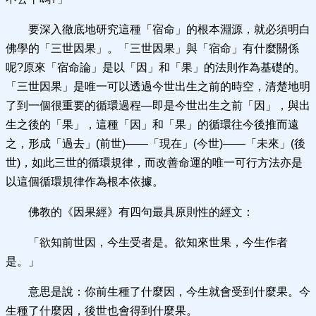
要深入徹底地研究這種「宿命」的根本淵源，就必須明白
佛學的「三世因果」。「三世因果」與「宿命」有什麼關係
呢?原來「宿命論」是以「因」和「果」的法則作為基礎的。
「三世因果」是唯一可以透過今世出生之前的時空，清楚地明
了到一個很重要的循環過程—即是今世出生之前「因」，與出
生之後的「果」，這種「因」和「果」的循環往今後推而遠
之，形成「過去」(前世)——「現在」(今世)——「未來」(後
世)，如此三世的循環規律，而改善命運的唯一可行方法亦是
以這個循環規律作為根本依據。
佛教的《因果經》有四句最具原則性的經文：
「欲知前世因，今生受者是。欲知來世果，今生作者
是。」
意思是說：你前生種了什麼因，今生就會受到什麼果。今
生種了什麼因，後世也會得到什麼果。