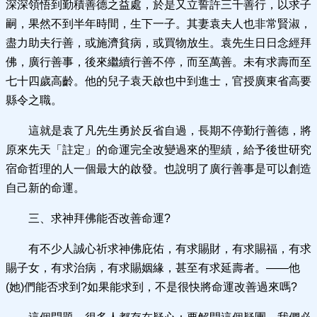
深深領悟到勤積善德之益處，於是又立誓許三千善行，以求子
嗣，果然不到半年時間，生下一子。其妻袁夫人也非常賢淑，
盡力助夫行善，或施濟貧病，或買物放生。袁先生日日念經拜
佛，廣行善事，後來繼續行善不停，而至萬善。未有求壽而至
七十四歲高齡。他的兒子袁天啟也中到進士，官授廣東省高要
縣令之職。
這就是袁了凡先生勇於反省自過，長期不停勤行善德，將
原來先天「註定」的命運完全改變過來的聖績，給予後世研究
宿命哲理的人一個最大的啟發。也說明了廣行善事是可以創造
自己新的命運。
三、求神拜佛能否改善命運?
有不少人誠心祈求神佛庇佑，有求賜財，有求賜福，有求
賜子女，有求治病，有求賜姻緣，甚至有求延壽者。——他
(她)們能否求到?如果能求到，不是很快將命運改善過來嗎?