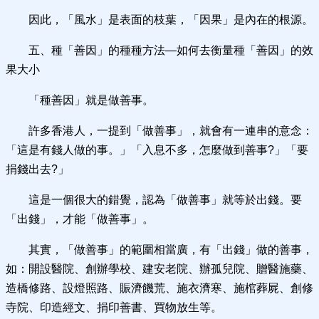
因此，「風水」是表面的枝葉，「因果」是內在的根源。
五、種「善因」的種種方法—如何去衡量種「善因」的效
果大小
「種善因」就是做善事。
許多香港人，一提到「做善事」，就會有一連串的意念：
「這是有錢人做的事。」「入息不多，怎麼做到善事?」「要
捐錢出去?」
這是一個很大的錯覺，認為「做善事」就等於出錢。要
「出錢」，才能「做善事」。
其實，「做善事」的範圍相當廣，有「出錢」做的善事，
如：開設醫院、創辦學校、建安老院、辦孤兒院、贈醫施藥、
造橋修路、設燈照路、賑濟饑荒、施衣濟寒、施棺葬屍、創修
寺院、印造經文、捐印善書、買物放生等。