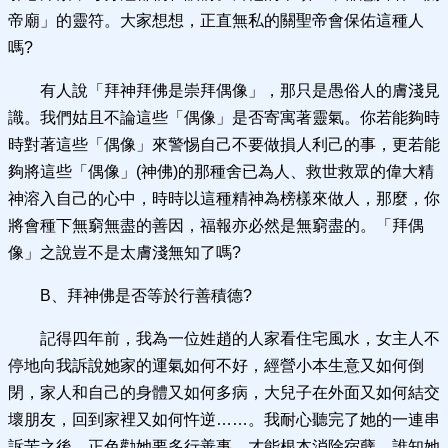
帝廟」的靈符。大家想想，正直無私的關聖帝會保佑這種人
嗎?
有人說「拜神拜佛是崇拜偶像」，那只是愚俗人的膚淺見
識。我們姑且不論這些「偶像」是否寄寓著靈氣。你若能夠時
時對著這些「偶像」來警惕自己不要做損人利己的事，更若能
夠將這些「偶像」(神佛)的那種舍已為人、救世救眾的偉大精
神溶入自己的心中，時時以這種精神為榜樣來做人，那麼，你
將會種下無窮無盡的善因，福報亦必然是無窮盡的。「拜偶
像」之說豈不是太膚淺無知了嗎?
B、拜神佛是否等於行善積德?
記得四年前，我為一位姓趙的人家看住宅風水，女主人不
停地向我訴說她家的運氣如何不好，經營小本生意又如何倒
閉，家人和自己的身體又如何多病，大兒子在外面又如何結交
壞朋友，回到家裡又如何忤逆……。我耐心聽完了她的一連串
訴苦之後，正色勸她要多行善事，才能根本消除宿孽。誰知她