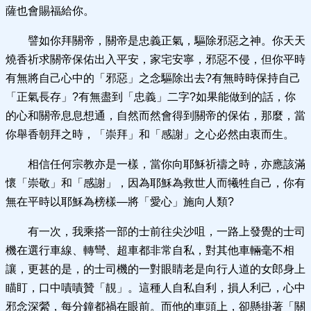
薩也會賜福給你。
譬如你拜關帝，關帝是忠義正氣，驅除邪惡之神。你天天
燒香祈求關帝保佑出入平安，家宅安寧，邪惡不侵，但你平時
有無將自己心中的「邪惡」之念驅除出去?有無時時保持自己
「正氣長存」?有無盡到「忠義」二字?如果能做到的話，你
的心和關帝息息想通，自然而然會得到關帝的保佑，那麼，當
你舉香朝拜之時，「崇拜」和「感謝」之心必然由衷而生。
相信任何宗教亦是一樣，當你向耶穌祈禱之時，亦應該滿
懷「崇敬」和「感謝」，因為耶穌為救世人而犧牲自己，你有
無在平時以耶穌為榜樣—將「愛心」施向人類?
有一次，我乘搭一部的士前往尖沙咀，一路上發覺的士司
機在選行車線、轉彎、超車都非常自私，對其他車輛毫不相
讓，更甚的是，的士司機的一對眼睛老是向行人道的女郎身上
瞄盯，口中嘖嘖贊「靚」。這種人自私自利，損人利己，心中
邪念深縈，每分鐘都禍在眼前。而他的車頭上，卻懸掛著「關