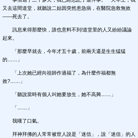
又去這間道堂，就聽說二姑因突然患急病，在醫院急救無效
――死去了。
訊息來得那麼快，誰也意料不到!道堂里的人又紛紛議論
起來。
「那麼早就去，今年才五十歲，前兩天還是生生猛猛
的……」
「上次她已經向祖師作過福了，為什麼作福都無
效?……」
「聽說當時有個人叫她要放生，她不高興……」
「……」
我嘆了口氣。
拜神拜佛的人常常被世人說是「迷信」，說「迷信」的人