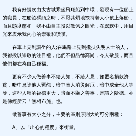
我有好幾次由太古城乘坐飛翔船到中環，發現有一位船上
的職員，在船泊碼頭之時，不厭其煩地扶持老人小孩上落船，
而且態度慈和，我不由自主投以敬佩之眼光，在默默中，用目
光來表示我內心的崇敬和讚嘆。
在車上見到讓坐的人;在馬路上見到攙扶失明人士的人，
我都投以崇敬的注目禮，他們不但品德高尚，令人敬服，而且
他們都在為自己種福。
更有不少人做善事不給人知，不給人見，如匿名捐款濟
貧，暗中息除他人冤怨，暗中替人消災解厄，暗中成全他人等
等，這些人種的福德更大，暗而不顯之善事，是謂之陰德。亦
是佛經所云「無相布施」也。
做善事有大小之分，主要的區別原則大約可分兩種：
A、以「出心的程度」來衡量。