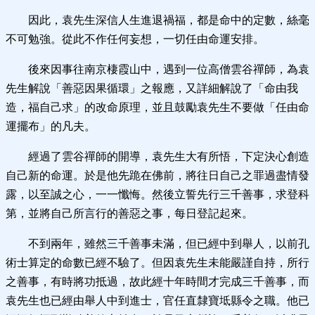
因此，袁先生深信人生進退禍福，都是命中的定數，絲毫
不可勉強。從此不作任何妄想，一切任由命運安排。
後來因事往南京棲霞山中，遇到一位高僧雲谷禪師，為袁
先生解說「善惡因果循環」之報應，又詳細解說了「命由我
造，福自己求」的改命原理，並且鼓勵袁先生不要做「任由命
運擺布」的凡夫。
經過了雲谷禪師的開導，袁先生大有所悟，下定決心創造
自己新的命運。於是他先跪在佛前，將往日自己之罪過盡情發
露，以至誠之心，一一懺悔。然後立誓先行三千善事，求登科
第，並將自己所言行的善惡之事，每日登記起來。
不到兩年，雖然三千善事未滿，但已經中到舉人，以前孔
術士算定的命數已經不驗了。但因袁先生未能嚴謹自持，所行
之善事，有時將功抵過，故此經十年時間才完成三千善事，而
袁先生也已經由舉人中到進士，官任直隸寶坻縣令之職。他已