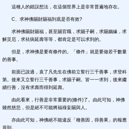
這種人的錯誤想法，在這個世界上是非常普遍地存在。
C、求神佛賜財賜福到底是否有效?
求神佛賜財賜福，甚至賜官職，求賜子嗣，求賜姻緣，求
解災厄，求祛病延壽等等，都肯定是可以求到的。
但是，求神佛是要有條件的。「條件」就是要做若干數量
的善事。
前面已說過，袁了凡先生在佛前立誓行三千善事，求登科
第。後來又立誓行三千善事，求賜子嗣。皆一一求到，後來繼
續行善，沒有求壽而得到延壽。
由此看來，行善是非常重要的(條件)了。由此可知，神佛
雖然慈悲，但是絕不可能將福祿妄賜與人。
亦由此可知，神佛絕不能違反「種善因，得善果」的報應
原則。