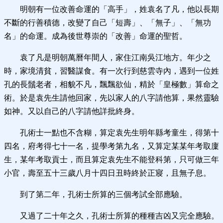
明朝有一位改善命運的「高手」，姓袁名了凡，他以長期
不斷的行善積德，改變了自己「短壽」、「無子」、「無功
名」的命運。成為後世尊崇的「改善」命運的聖哲。
袁了凡是明朝萬曆年間人，家住江南吳江地方。年少之
時，家境清貧，習醫謀食。有一次行到慈雲寺內，遇到一位姓
孔的長鬚老者，相貌不凡，飄飄欲仙，精於「皇極數」算命之
術。於是袁先生請他回家，先以家人的八字請他算，果然靈驗
如神。又以自己的八字請他詳批終身。
孔術士一點也不含糊，算定袁先生明年縣考童生，得第十
四名，府考得七十一名，提學考第九名，又算定某某年考取廩
生，某年考取貢士，而且算定袁先生不能登科第，只可做三年
小官，壽至五十三歲八月十四日丑時終於正寢，且無子息。
到了第二年，孔術士所算的三個考試全部應驗。
又過了二十年之久，孔術士所算的種種吉凶又完全應驗。