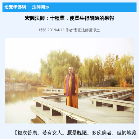
念覺學佛網
:
法師開示
宏圓法師：十種業，使眾生得醜陋的果報
時間:2019/4/13 作者:宏圓法師講淨土
【複次普廣。若有女人。厭是醜陋。多疾病者。但於地藏