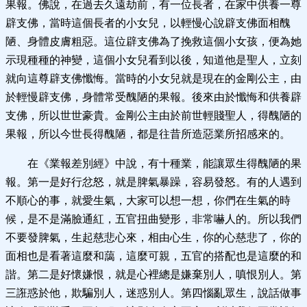
果報。佛說，在過去久遠劫前，有一位長者，在家中供養一尊
辟支佛，當時這個長者的小女兒，以輕慢心說辟支佛面相醜
陋、身體皮膚粗惡。這位辟支佛為了挽救這個小女孩，便為她
示現種種的神變，這個小女兒看到以後，知道他是聖人，立刻
就向這尊辟支佛懺悔。當時的小女兒就是現在的金剛公主，由
於輕慢辟支佛，身體常受醜陋的果報。後來由於懺悔和供養辟
支佛，所以世世豪貴。金剛公主由於前世輕賤聖人，得醜陋的
果報，所以今世長得醜陋，都是往昔所造惡業所招感來的。
在《業報差別經》中說，有十種業，能讓眾生得醜陋的果
報。第一是好行忿怒，就是脾氣暴躁，容易發怒。有的人遇到
不順心的事，就愛生氣，大家可以想一想，你們在生氣的時
候，是不是滿臉通紅，五官扭曲變形，非常嚇人的。所以我們
不要發脾氣，生起慈悲心來，相由心生，你的心慈悲了，你的
面相也是看著這麼和藹，這麼可親，五官的搭配也是這麼的和
諧。第二是好懷嫌恨，就是心裡總是嫌棄別人，嗔恨別人。第
三誑惑於他，欺騙別人，迷惑別人。第四惱亂眾生，說話做事