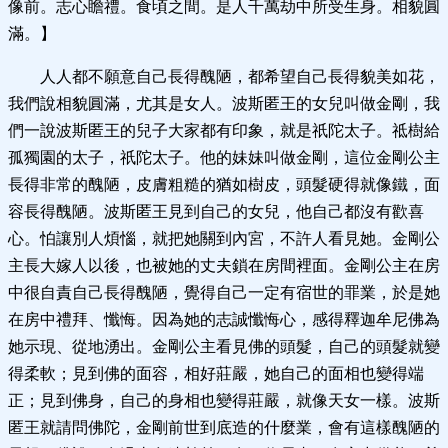
像前。志心瞻禮。食頃之間。是人千萬劫中所受生身。相貌圓
滿。】
人人都不願意自己長得醜陋，都希望自己長得貌美如花，
我們說相貌圓滿，尤其是女人。波斯匿王的女兒叫做金剛，我
們一說波斯匿王的兒子大家都有印象，就是祇陀太子。祗樹給
孤獨園的太子，祇陀太子。他的妹妹叫做金剛，這位金剛公主
長得非常的醜陋，皮膚粗糙的猶如樹皮，頭髮硬得就像鐵，面
容長得醜陋。波斯匿王見到自己的女兒，他自己都沒有歡喜
心。怕讓別人煩惱，就把她關到內宮，不許人看見她。金剛公
主長大嫁人以後，也被她的丈夫鎖在房間裡面。金剛公主在房
中很自責自己長得醜陋，覺得自己一定有宿世的罪業，於是她
在房中禮拜、懺悔。因為她的志誠懺悔心，感得釋迦牟尼佛為
她示現、從地湧出。金剛公主看見佛的頭髮，自己的頭髮就變
得柔軟；見到佛的面容，相好莊嚴，她自己的面相也變得端
正；見到佛身，自己的身相也變得莊嚴，就像天女一樣。波斯
匿王就請問佛陀，金剛前世到底造的什麼業，會有這樣醜陋的