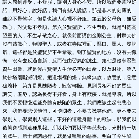
讓人感到難受，不舒服，讓別人身心不安。所以我們要常說好
話，用好心，說好話，我們有些人說話，那是非常的刻薄的，
雖說不帶髒字，但是也讓人心裡不舒服。第五於父母所，無愛
敬心，對父母不孝順。第六於賢聖所，不生恭敬。就是對德高
望重的人，不生恭敬之心。就像前面講的金剛公主，對辟支佛
沒有恭敬心，輕賤聖人，或者在寺院裡面，惡口、罵人、發脾
氣，這些都是於聖賢所不生恭敬。到了聖賢的地方，沒有去懺
悔，沒有去反過自新，反而任由習氣的滋生。第七是侵奪賢聖
資生田業。就是侵占賢聖人生活必需的田產，以及財物。第八
於佛塔廟斷滅明燈。把道場裡的燈，無緣無故，故意的，惡意
破壞掉。第九是見醜陋者，毀訾輕賤。見到長相不好的眾生，
譏笑，羞辱，認為長得不好看，身上有殘疾，就是卑賤。所以
我們不要輕慢這些身體有缺陷的眾生，我們應該生起慈悲心
來，我們要悲憫他們，可憐憫者，不要去譏笑他們。更不要去
學別人，學習別人這些，不好的這種身體上的殘缺，那我們以
後就會感到這種果報。所以我們要以平等慈悲心，來對待一切
的眾生。第十習諸惡行，就是做種種的惡事。明白了今生醜