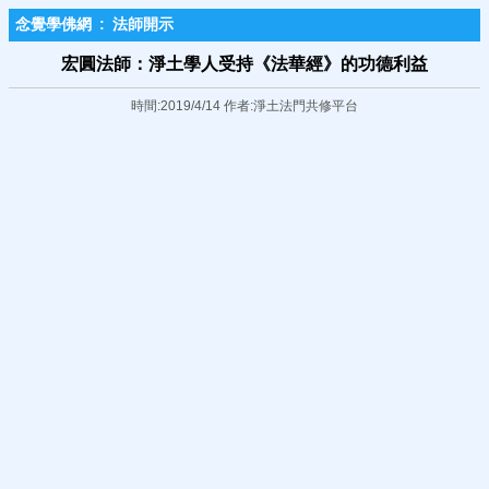
念覺學佛網
:
法師開示
宏圓法師：淨土學人受持《法華經》的功德利益
時間:2019/4/14 作者:淨土法門共修平台