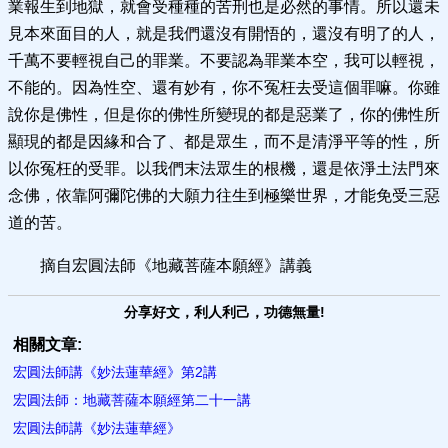
業報生到地獄，就會受種種的苦刑也是必然的事情。所以還未
見本來面目的人，就是我們還沒有開悟的，還沒有明了的人，
千萬不要輕視自己的罪業。不要認為罪業本空，我可以輕視，
不能的。因為性空、還有妙有，你不冤枉去受這個罪嘛。你雖
說你是佛性，但是你的佛性所變現的都是惡業了，你的佛性所
顯現的都是因緣和合了、都是眾生，而不是清淨平等的性，所
以你冤枉的受罪。以我們末法眾生的根機，還是依淨土法門來
念佛，依靠阿彌陀佛的大願力往生到極樂世界，才能免受三惡
道的苦。
摘自宏圓法師《地藏菩薩本願經》講義
分享好文，利人利己，功德無量!
相關文章:
宏圓法師講《妙法蓮華經》第2講
宏圓法師：地藏菩薩本願經第二十一講
宏圓法師講《妙法蓮華經》