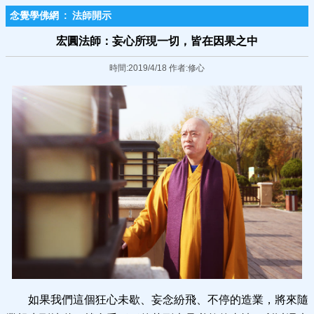
念覺學佛網
:
法師開示
宏圓法師：妄心所現一切，皆在因果之中
時間:2019/4/18 作者:修心
如果我們這個狂心未歇、妄念紛飛、不停的造業，將來隨