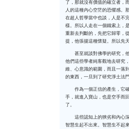
了，那就沒有價值的確立者，
人的這種內心空茫的恐懼感。
在超人哲學當中也談，人是不
樣。所以人走在一個鐵索上，
重新去判斷的，先把它歸零，
提，他張揚這種懷疑。所以先
甚至就談對佛學的研究，
他們這些學者純客觀地去研究
維、心意識的範圍，而且一落
的東西，一旦到了研究淨土法
作為一個正信的產生，它
手，就進入寶山，也是空手而
了。
這些認知上的狹劣和內心
智慧生起不出來。智慧生不起