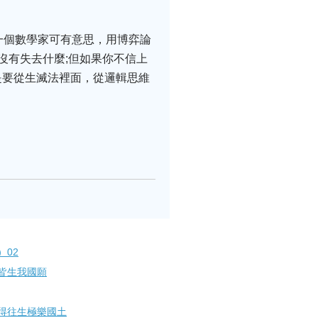
一個數學家可有意思，用博弈論
沒有失去什麼;但如果你不信上
是要從生滅法裡面，從邏輯思維
02
皆生我國願
得往生極樂國土