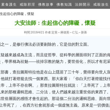
素食護生
戒除邪淫
佛教故事
佛教知識
法師開示
戒殺放生
：生起信​心的障礙，懷疑
大安法師：生起信​心的障礙，懷疑
時間:2019/4/21 作者:定英～蔣德英～仁弘～新善
惱之一，是修行佛法必須要剔除的，它是信的對立面。
懷疑越來越成為主流，而且從哲學、從科學的層面得到了正面的
失，學界稱為祛魅——祛掉宗教的魅力，要世俗化，所以才有尼
這部書，查拉圖斯特拉他是在山上隱居了三十年，覺得要向世人
，他就打著燈籠去找一個東西。那大家看：「你白天打著燈籠找什
上帝，上帝不存在啊。」那查拉圖斯特拉就說：「上帝死了，上
以來的那種邏輯思維、二分法，使人們越來越注重世俗的東西了
越世俗層面的感悟才會生起的。那這個二分法的邏輯思維、面向
「上帝死了」，在西方社會就形成一個虛無主義。原來是一切價值