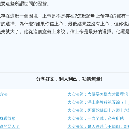
他要這些所謂世間的證據。
存在這麼一個困境：上帝是不是存在?怎麼證明上帝存在?那有
的選擇。為什麼?如果你信上帝，最後結果並沒有上帝，但你也
損失就大了。他從這個意義上來說，信上帝是最好的選擇。他還
分享好文，利人利己，功德無量!
方法
大安法師：念佛要怎樣念才最理想
大安法師：淨土宗教程第五編（十）
大安法師：阿彌陀佛四十八願十念
身獲益願
大安法師：一念至誠，必有所感
邊的惡人？
大安法師：是人終時心不顛倒，即