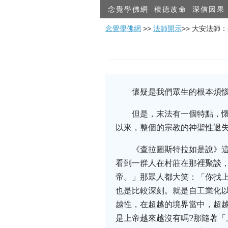
念覺學佛網
積德改命
深信因果
念覺學佛網
>>
法師開示
>> 大安法師
懷疑是我們眾生的根本煩
但是，末法有一個特點，
以來，整個的宗教的神聖性退
《查拉圖斯特拉如是說》
看到一群人在村莊在那裡聚談
帝。」那眾人都大笑：「你找
也是比較深刻。就是自工業化
越性，在超越的境界當中，超
是上帝越來越沒有嗎?那隨著