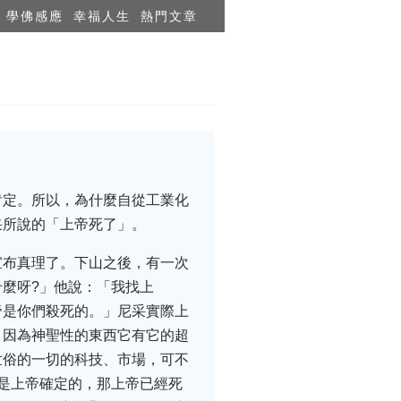
學佛感應
幸福人生
熱門文章
肯定。所以，為什麼自從工業化
采所說的「上帝死了」。
宣布真理了。下山之後，有一次
麼呀?」他說：「我找上
帝是你們殺死的。」尼采實際上
。因為神聖性的東西它有它的超
世俗的一切的科技、市場，可不
是上帝確定的，那上帝已經死