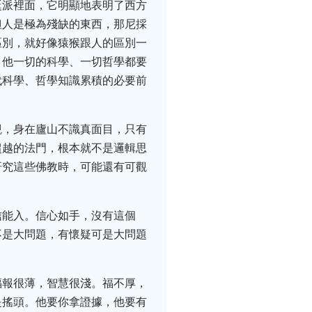
誕派裡面，它明顯地表明了西方
但人是極為殘缺的東西，那尼採
區別，就好像猿猴跟人的區別一
。他一切的科學、一切哲學都要
代科學、哲學知識累積的必要前
。
觀，身在廬山不識真面目，只有
超越的法門，根本就不是邏輯思
研究這些佛教時，可能還有可觀
信能入。信心如手，沒有這個
不是大問題，有懷疑可是大問題
福報很薄，智慧很淺。福不厚，
是搖頭。他要你拿證據，他要有