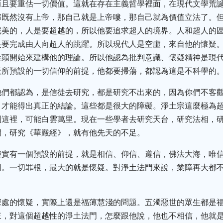
而且要重估一切價值。這就在存在主義哲學裡面，在現代文學荒
那既然沒有上帝，那自己就是上帝嘍，那自己就為價值立法了。
完美的，人是要超越的，所以他要追求超人的境界。人和超人的
是要完成由人向超人的跳躍。所以現代人是空虛，來自他的懷疑
從頭開始來建構他的理論。所以他認為批判意識、懷疑精神是現
天所預設的一切信仰的前提，他都要掃蕩，都認為這是不科學的
他們都認為，是信徒去研究，都是研究不出來的，因為你們不客
，才能得出真正的結論。這些都是很大的障礙。淨土宗這麼極為
到這裡，可能白雲萬里。現在一些學者去研究天台，研究法相，
門，研究《華嚴經》，就有他先天的不足。
確實有一個預設的前提，就是相信、仰信、遵信，佛法大海，唯
回。一切罪根，最大的就是懷疑。對淨土法門來說，業障再大都
深處的懷疑，實際上還是福薄慧淺的問題。五濁惡世的眾生都是
來，對這個超越性的淨土法門，怎麼跟他說，他也不相信，他就