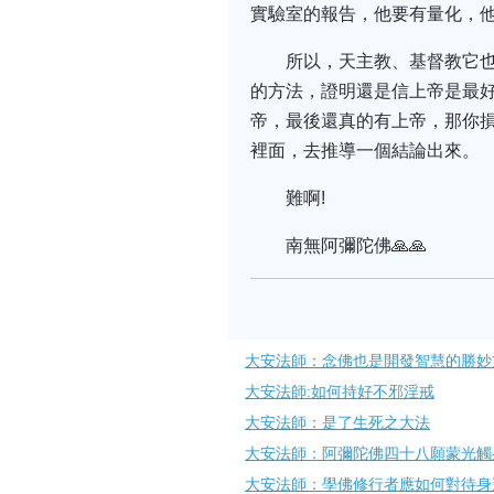
實驗室的報告，他要有量化，
所以，天主教、基督教它也
的方法，證明還是信上帝是最好
帝，最後還真的有上帝，那你
裡面，去推導一個結論出來。
難啊!
南無阿彌陀佛🙏🙏
大安法師：念佛也是開發智慧的勝妙
大安法師:如何持好不邪淫戒
大安法師：是了生死之大法
大安法師：阿彌陀佛四十八願蒙光觸
大安法師：學佛修行者應如何對待身