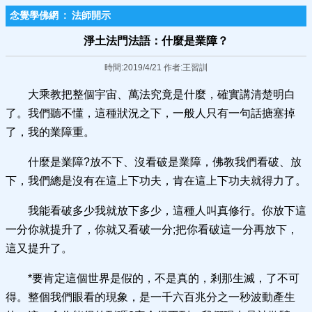
念覺學佛網
:
法師開示
淨土法門法語：什麼是業障？
時間:2019/4/21 作者:王習訓
大乘教把整個宇宙、萬法究竟是什麼，確實講清楚明白
了。我們聽不懂，這種狀況之下，一般人只有一句話搪塞掉
了，我的業障重。
什麼是業障?放不下、沒看破是業障，佛教我們看破、放
下，我們總是沒有在這上下功夫，肯在這上下功夫就得力了。
我能看破多少我就放下多少，這種人叫真修行。你放下這
一分你就提升了，你就又看破一分;把你看破這一分再放下，
這又提升了。
*要肯定這個世界是假的，不是真的，剎那生滅，了不可
得。整個我們眼看的現象，是一千六百兆分之一秒波動產生