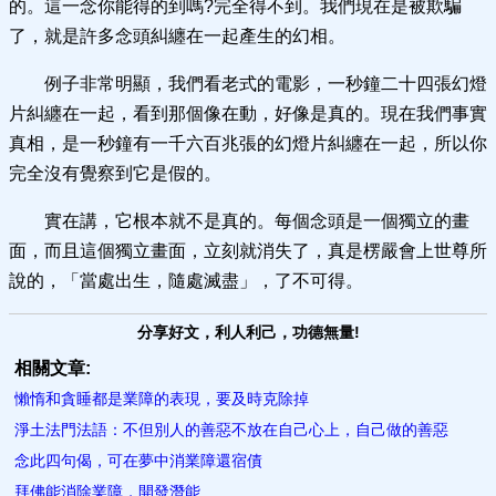
的。這一念你能得的到嗎?完全得不到。我們現在是被欺騙
了，就是許多念頭糾纏在一起產生的幻相。
例子非常明顯，我們看老式的電影，一秒鐘二十四張幻燈
片糾纏在一起，看到那個像在動，好像是真的。現在我們事實
真相，是一秒鐘有一千六百兆張的幻燈片糾纏在一起，所以你
完全沒有覺察到它是假的。
實在講，它根本就不是真的。每個念頭是一個獨立的畫
面，而且這個獨立畫面，立刻就消失了，真是楞嚴會上世尊所
說的，「當處出生，隨處滅盡」，了不可得。
分享好文，利人利己，功德無量!
相關文章:
懶惰和貪睡都是業障的表現，要及時克除掉
淨土法門法語：不但別人的善惡不放在自己心上，自己做的善惡
念此四句偈，可在夢中消業障還宿債
拜佛能消除業障，開發潛能