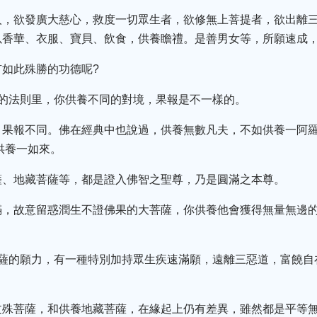
人，欲發廣大慈心，救度一切眾生者，欲修無上菩提者，欲出離
以香華、衣服、寶貝、飲食，供養瞻禮。是善男女等，所願速成
如此殊勝的功德呢?
起的法則里，你供養不同的對境，果報是不一樣的。
，果報不同。佛在經典中也說過，供養無數凡夫，不如供養一阿羅
供養一如來。
薩、地藏菩薩等，都是證入佛智之聖尊，乃是圓滿之本尊。
滿，故意留惑潤生不證佛果的大菩薩，你供養他會獲得無量無邊
菩薩的願力，有一種特別加持眾生疾速滿願，遠離三惡道，富饒自
文殊菩薩，和供養地藏菩薩，在緣起上仍有差異，雖然都是平等