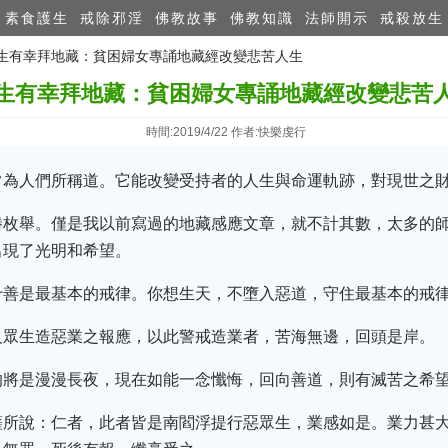
素食護生
戒除邪淫
佛教故事
佛教知識
法師開示
戒殺放生
 此生有幸拜地藏：貧困婦女專誦地藏經改變悲苦人生
生有幸拜地藏：貧困婦女專誦地藏經改變悲苦
時間:2019/4/22 作者:快樂虔行
常為人們所稱道。它能改變受持者的人生與命運軌跡，對現世之
勝枚舉。僅是我以前寫過的地藏感應文章，就不計其數，太多的
出現了光明和希望。
十善是最基本的戒律。你想生天，不墮入惡道，守住最基本的戒
及眾生造惡業之報應，以此警戒造業者，苦海無邊，回頭是岸。
的將是漫漫長夜，現在如能一念懺悔，回向善道，則有滅苦之希
薩所說：仁者，此者皆是南閻浮提行惡眾生，業感如是。業力甚