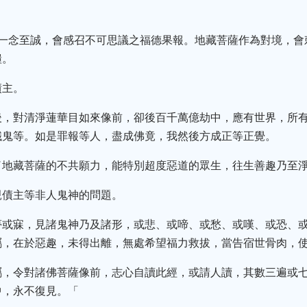
的一念至誠，會感召不可思議之福德果報。地藏菩薩作為對境，會
糧。
債主。
後，對清淨蓮華目如來像前，卻後百千萬億劫中，應有世界，所
餓鬼等。如是罪報等人，盡成佛竟，我然後方成正等正覺。
了地藏菩薩的不共願力，能特別超度惡道的眾生，往生善趣乃至
親債主等非人鬼神的問題。
夢或寐，見諸鬼神乃及諸形，或悲、或啼、或愁、或嘆、或恐、
屬，在於惡趣，未得出離，無處希望福力救拔，當告宿世骨肉，
屬，令對諸佛菩薩像前，志心自讀此經，或請人讀，其數三遍或
中，永不復見。「