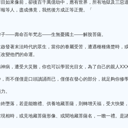
華目如來像前，卻後百千萬億劫中，應有世界，所有地獄及三惡
罪報等人，盡成佛竟，我然後方成正等正覺。「
婢子——壽命百年梵志——生無憂國土——解脫菩薩。
在啟發著末法時代的眾生，當你的眷屬受苦，遭遇種種痛楚時，
至改變他們的命運。
神病，遭受大災難，你也可以學習光目女，為了自己的親人XX
妙，而不僅僅是口頭讀誦而已，僅僅在發心的部分，就足夠你修
願力。
命終墮落，若是能瞻禮、供養地藏菩薩，則轉增天福，受大快樂
當現相時，或見地藏菩薩形像、或聞地藏菩薩名，一瞻一禮。是