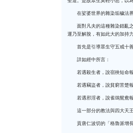
聖道。是故眾生莫輕小惡，以
在娑婆世界的雜染垢穢法
面對凡夫的這種雜染錯亂之
運乃至解脫，有如此大的加持力
首先是引導眾生守五戒十
詳如經中所言：
若遇殺生者，說宿殃短命
若遇竊盜者，說貧窮苦楚
若遇邪淫者，說雀鴿鴛鴦
這一部分的教法與四大天
貢唐仁波切的「格魯派增