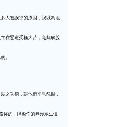
很多人被誤導的原因，誤以為地
現在在惡道受極大苦，毫無解脫
私的。
超度之功德，讓他們平息怨恨，
隨你的，障礙你的無形眾生慢