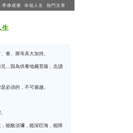
學佛感應
幸福人生
熱門文章
人生
財、眷、壽等具大加持。
師兄，因為供養地藏菩薩，念誦
律是必須的，不可逾越。
望。
大，能敵須彌，能深巨海，能障