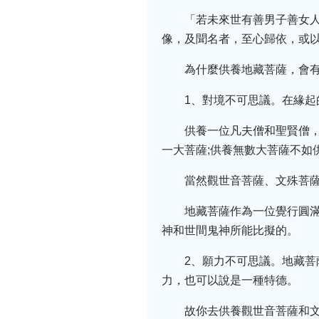
「若未來世有善男子善女
像，及聞名者，至心歸依，或
為什麼供養地藏菩薩，會有
1、對境不可思議。在緣
供養一位凡夫僧和聖賢僧
一大菩薩;供養無數大菩薩不如
當然觀世音菩薩、文殊菩
地藏菩薩作為一位覺行圓
神和世間鬼神所能比擬的。
2、願力不可思議。地藏
力，也可以說是一種特德。
故你去供養觀世音菩薩和