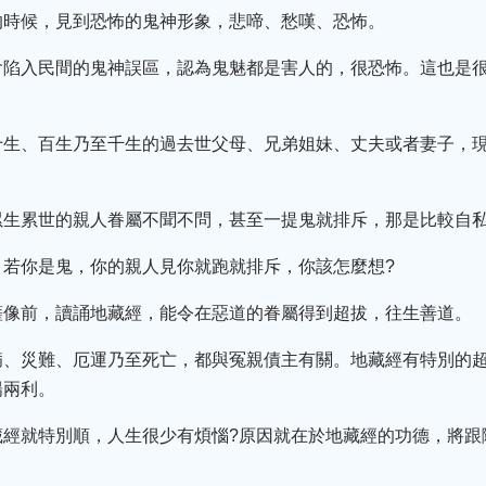
的時候，見到恐怖的鬼神形象，悲啼、愁嘆、恐怖。
會陷入民間的鬼神誤區，認為鬼魅都是害人的，很恐怖。這也是
十生、百生乃至千生的過去世父母、兄弟姐妹、丈夫或者妻子，
。
累生累世的親人眷屬不聞不問，甚至一提鬼就排斥，那是比較自
，若你是鬼，你的親人見你就跑就排斥，你該怎麼想?
薩像前，讀誦地藏經，能令在惡道的眷屬得到超拔，往生善道。
病、災難、厄運乃至死亡，都與冤親債主有關。地藏經有特別的
陽兩利。
藏經就特別順，人生很少有煩惱?原因就在於地藏經的功德，將跟