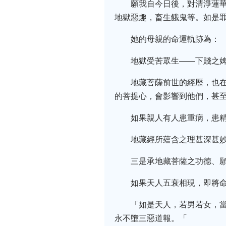
願我自今日後，對清淨蓮
地獄惡趣，畜生餓鬼等。如是
她的母親的命運軌跡為：
地獄受苦眾生——下賤之
地藏菩薩前世的經歷，也
的菩提心，會影響到他們，甚
如果親人有人患重病，患精
地藏經所蘊含之理甚深甚
三是承地藏菩薩之功德、
如果天人五衰相現，即將
「如是天人，若男若女，
永不墮三惡道報。「