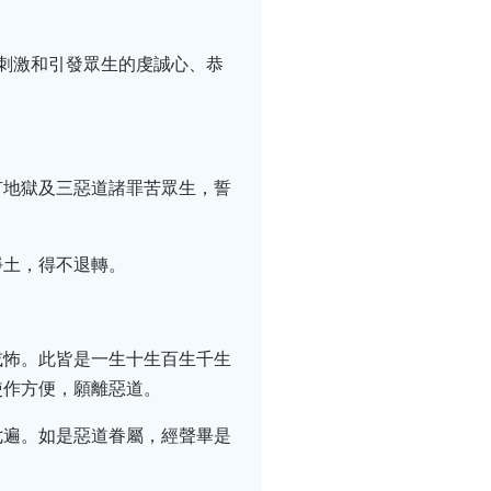
刺激和引發眾生的虔誠心、恭
有地獄及三惡道諸罪苦眾生，誓
淨土，得不退轉。
或怖。此皆是一生十生百生千生
使作方便，願離惡道。
七遍。如是惡道眷屬，經聲畢是