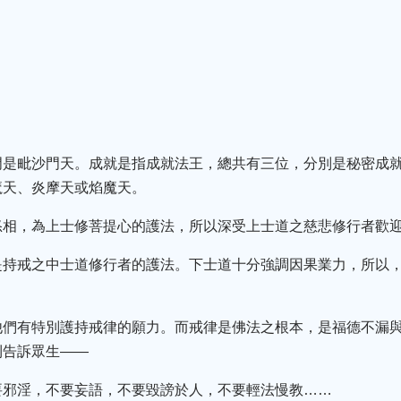
門是毗沙門天。成就是指成就法王，總共有三位，分別是秘密成
魔天、炎摩天或焰魔天。
怒相，為上士修菩提心的護法，所以深受上士道之慈悲修行者歡
是持戒之中士道修行者的護法。下士道十分強調因果業力，所以
他們有特別護持戒律的願力。而戒律是佛法之根本，是福德不漏
則告訴眾生——
要邪淫，不要妄語，不要毀謗於人，不要輕法慢教……