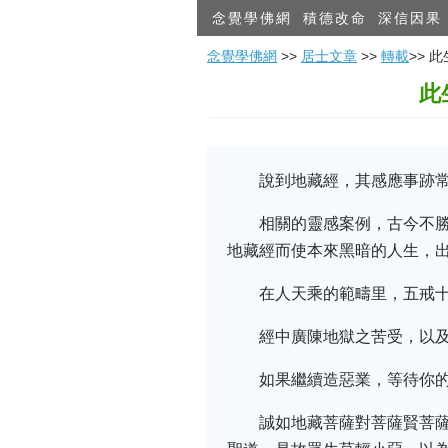
念覺學佛網
積德改命
深信因果
念覺學佛網
>>
居士文章
>>
轉載
>>
此
說到地藏經，其感應事跡
相關的靈感案例，古今不
地藏經而使本來黑暗的人生，
在人天乘的範疇里，五戒
經中廣陳地獄之苦受，以
如果繼續造惡業，等待你
誠如地藏菩薩對菩薩賢菩