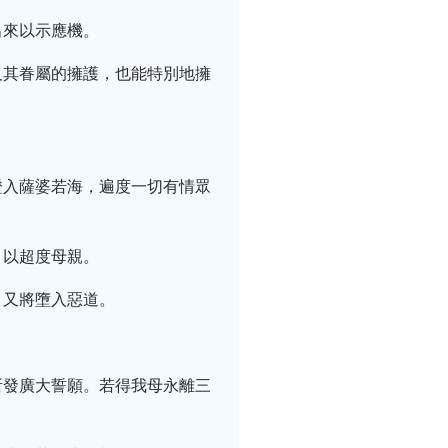
出來以示應機。
及其眷屬的擁護，也能特別地擁
證入薩婆若海，遍度一切有情眾
，以超度母親。
，又將墮入惡道。
所發廣大誓願。若得我母永離三