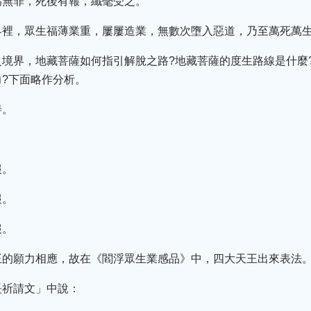
為無罪，死後有報，纖毫受之。
界裡，眾生福薄業重，屢屢造業，無數次墮入惡道，乃至萬死萬
境界，地藏菩薩如何指引解脫之路?地藏菩薩的度生路線是什麼
?下面略作分析。
善。
報。
報。
報。
王的願力相應，故在《閻浮眾生業感品》中，四大天王出來表法
長祈請文」中說：