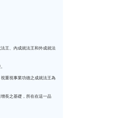
就法王、內成就法王和外成就法
迎。
，視重視事業功德之成就法王為
與增長之基礎，所在在這一品