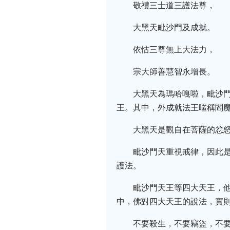
敬禮三士道三護法尊，
大黑天毗沙門及成就。
依怙三尊無上大法力，
宗大師善慧智永增長。
大黑天為瑪哈嘎啦，毗沙
王。其中，外成就法王暱稱閻
大黑天是觀自在菩薩的忿
毗沙門天重視戒律，因此
護法。
毗沙門天王等四大天王，
中，佛對四大天王的說法，實
不要殺生，不要竊盜，不