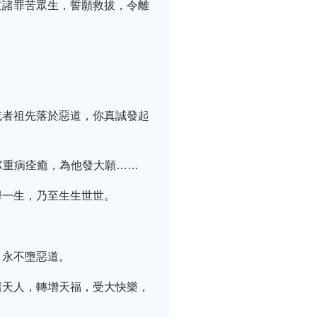
道諸罪苦眾生，誓願救拔，令離
或者祖先落於惡道，你真誠發起
X重病痊癒，為他發大願……
學一生，乃至生生世世。
，永不墮惡道。
諸天人，轉增天福，受大快樂，