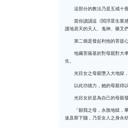
這部分的教法乃是五戒十
當你讀誦這《閻浮眾生業
護地居天的天人、鬼神、藥叉
第二個是發起利他的菩提
地藏菩薩基於對母親對大
生。
光目女之母親墮入大地獄
以此功德力，她的母親得
光目女於是為自己的母親
「願我之母，永脫地獄，
途及斯下賤，乃至女人之身永