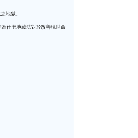
生之地獄。
?為什麼地藏法對於改善現世命
。