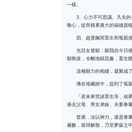
一樣。
3、心力不可思議。凡夫
敬心，從而積累廣大的福德資
四、超度幽冥眾生和冤親
光目女發願：願我自今日
願救拔，令離地獄惡趣，畜生
這種願力的相續，凝聚成
佛在地藏經中，提到了冤
「若未來世諸眾生等，或
過去父母、男女弟妹、夫妻眷
普廣，汝以神力，遣是眷
遍數，當得解脫，乃至夢寐之