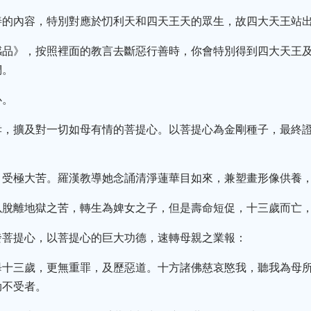
善的內容，特別對應於忉利天和四天王天的眾生，故四大天王站
感品》，按照裡面的教言去斷惡行善時，你會特別得到四大天王
們。
心。
孝，擴及對一切如母有情的菩提心。以菩提心為金剛種子，最終
，受極大苦。羅漢教導她念誦清淨蓮華目如來，兼塑畫形像供養
以脫離地獄之苦，轉生為婢女之子，但是壽命短促，十三歲而亡
發菩提心，以菩提心的巨大功德，速轉母親之業報：
畢十三歲，更無重罪，及歷惡道。十方諸佛慈哀愍我，聽我為母
劫不受者。