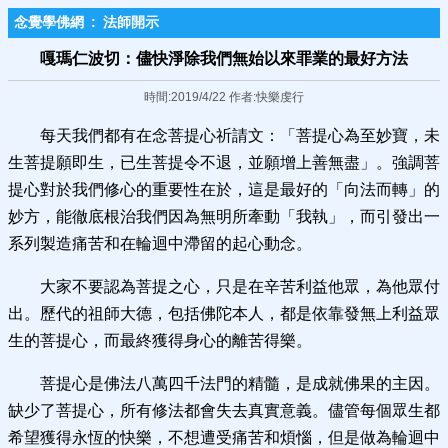
念覺學佛網
:
法師開示
嘎瑪仁波切：儘快淨除我們無始以來罪業的最好方法
時間:2019/4/22 作者:快樂虔行
每天我們都有在念菩提心祈請文：「菩提心為至妙寶，未
生菩提願即生，已生菩提令不退，並願增上善無盡」。強調菩
提心對於我們修心的重要性在於，這是最好的「向法而轉」的
妙方，能徹底根治我們因為無明所牽動「我執」，而引發出一
系列製造痛苦和在輪迴中滯留的起心動念。
大家不要認為菩提之心，只是在辛苦利益他眾，為他眾付
出。歷代的祖師大德，包括佛陀本人，都是依靠發無上利益眾
生的菩提心，而最終獲得身心的離苦得樂。
菩提心是佛法八萬四千法門的精髓，是成就佛果的主因。
缺少了菩提心，所有修法都會失去真實意義。儘管每個眾生都
希望獲得永恆的快樂，不想遭受痛苦和煩惱，但是做為輪迴中