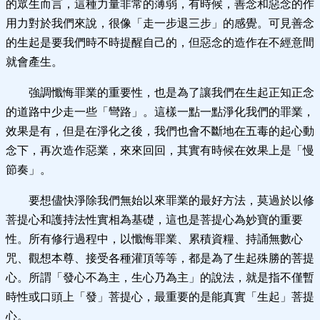
的眾生而言，這種力量非常的薄弱，有時候，善念和惡念的作
用力對於我們來說，很像「走一步退三步」的感覺。可見善念
的生起是要我們時不時提醒自己的，但惡念的造作在不經意間
就會產生。
強調懺悔罪業的重要性，也是為了讓我們在生起正知正念
的道路中少走一些「彎路」。這樣一點一點淨化我們的罪業，
效果是有，但是在淨化之後，我們也會不斷地在五毒的起心動
念下，再次造作惡業，來來回回，其實有時候在效果上是「慢
節奏」。
要想儘快淨除我們無始以來罪業的最好方法，莫過於以修
菩提心和護持法性實相為基礎，這也是菩提心為妙寶的重要
性。所有修行過程中，以懺悔罪業、累積資糧、持誦無數心
咒、觀想本尊、接受各種灌頂等等，都是為了生起殊勝的菩提
心。所謂「發心不為主，生心乃為主」的說法，就是指不僅暫
時性或口頭上「發」菩提心，最重要的是能真實「生起」菩提
心。