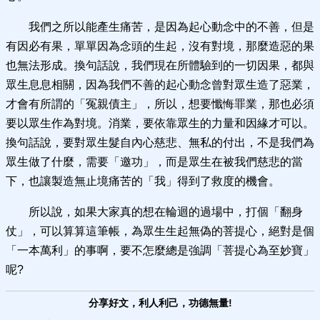
我們之所以能產生痛苦，是因為起心動念中的不善，但是
有因必有果，單單因為念頭的生起，沒有對境，那麼造惡的果
也無法形成。換句話說，我們現在所體驗到的一切因果，都與
眾生息息相關，因為我們不善的起心動念曾對眾生造了惡業，
才會有所謂的「冤親債主」，所以，想要懺悔罪業，那也必須
要以眾生作為對境。消業，要依靠眾生的力量和因緣才可以。
換句話說，要對眾生髮自內心慈悲、無私的付出，不是我們為
眾生做了什麼，需要「邀功」，而是眾生在被我們慈悲的當
下，也讓製造無止境痛苦的「我」得到了救度的機會。
所以說，如果大家真的想在輪迴的過場中，打個「翻身
仗」，可以算算這筆帳，為眾生生起無偽的菩提心，絕對是個
「一本萬利」的事啊，要不怎麼總是強調「菩提心為至妙寶」
呢?
分享好文，利人利己，功德無量!