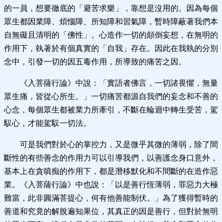
的一員，想要徹底的「避苦求樂」，靠想是沒用的。因為每個
眾生都因業障、煩惱障、所知障和習氣障，暫時障蔽著我們本
自無礙且清明的「佛性」。心造作一切的顛倒妄想，在無明的
作用下，執著於有個真實的「自我」存在。因此在我執的分別
念中，引發一切的因五毒作用，所導致的痛苦之因。
《入菩薩行論》中說：「實語者佛言，一切諸畏懼，無量
眾生痛，皆從心所生。」一切痛苦都源自我們的妄念和不善的
心念，每個眾生都被業力所牽引，不斷在輪迴中轉生受苦，駕
馭心，才能駕馭一切法。
可是我們對於心的掌控力，又是微乎其微的薄弱，除了間
斷性的有些善念的作用力可以引導我們，以善護念身口意外，
基本上在貪嗔痴的作用下，都是潛移默化和不間斷的在造作惡
業。《入菩薩行論》中也說：「以是善行恆薄弱，罪惡力大極
難當，此非圓滿菩提心，何有他善能制伏。」為了獲得暫時的
善道和究竟的解脫遍知果位，其真正的因是善行，但對於無明