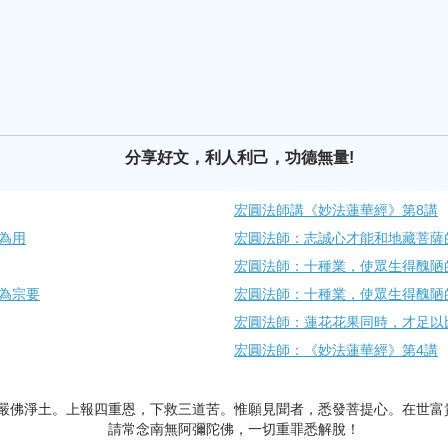
分享好文，利人利己，功德無量!
宏圓法師講《妙法蓮華經》第8講
為用
宏圓法師：志誠心才能和地藏菩薩
宏圓法師：十種業，使眾生得醜陋
為宗要
宏圓法師：十種業，使眾生得醜陋
宏圓法師：蓮花花果同時，才足以
宏圓法師：《妙法蓮華經》第4講
嚴佛淨土。上報四重恩，下救三道苦。惟願見聞者，悉發菩提心。在世富
請常念南無阿彌陀佛，一切重罪悉解脫！