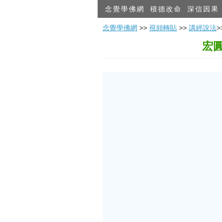
念覺學佛網
積德改命
深信因果
念覺學佛網
>>
視頻轉貼
>>
講經說法
宏