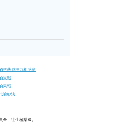
的慈悲威神力相感應
的果報
的果報
比喻妙法
貴全，往生極樂國。