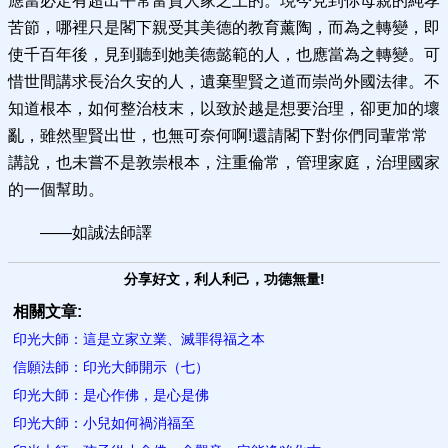
應當必定有超出平常富貴人家之上的。現今見到你母親的純孝
苦節，哪裡只是閣下親受其美德的教育薰陶，而為之轉變，即
使千百年後，見到聽到她美德懿範的人，也應當為之轉變。可
惜世間講求長治久安的人，遺棄聖賢之道而崇尚外國法律。不
知道根本，如何整治枝末，以致於越是想要治理，卻更加的壞
亂，雖然聖賢出世，也無可奈何啊!還請閣下對你們同輩常常
講說，也未嘗不是敦崇根本，注重倫常，管理家庭，治理國家
的一個幫助。
——如誠法師譯
分享好文，利人利己，功德無量!
相關文章:
印光大師：這是立家立業、滅罪得福之本
信願法師：印光大師開示（七）
印光大師：是心作佛，是心是佛
印光大師：小兒如何禍消福至