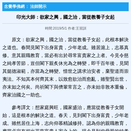
念覺學佛網
:
法師開示
印光大師：欲家之興，國之治，當從教養子女起
時間:2019/5/1 作者:王習訓
原文：欲家之興，國之治，當從教養子女起，此根本解決
之道也。春間見閣下出身富貴，少年老成。雖居滬上，志慕真
修。意其親職教育，當必有出於尋常富貴家之上者。今見令慈
之純孝苦節，豈但閣下親炙休光為之轉變，即千百年後，見聞
其懿德淑範，亦當為之轉變。惜世之講求治安者，棄聖道而崇
夷法。不知其本何齊其末，以致愈欲治而愈亂，雖聖賢出世，
亦末如之何矣。尚祈閣下與儕輩常言之，亦未始非敦本重倫，
齊家治國之一助也。
參考譯文：想家庭興旺，國家盛治，應當從教養子女開
始，這是根本的解決之道。春天，見到閣下出身富貴，少年老
成。雖然居住上海，志向仰慕精誠修持。認為你的親職教育，