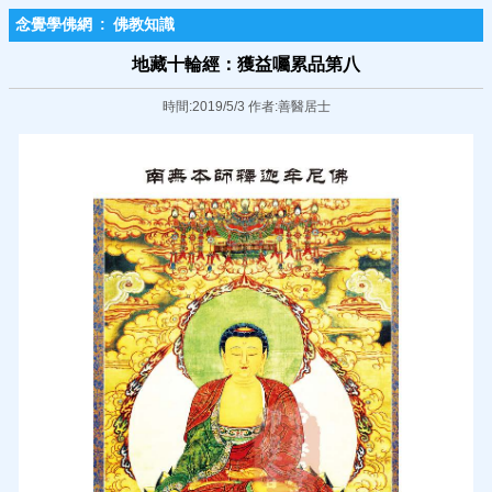
念覺學佛網
:
佛教知識
地藏十輪經：獲益囑累品第八
時間:2019/5/3 作者:善醫居士