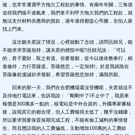
做，也常常遭遇甲方拖欠工程款的事情。有兩年年關，三角債
追得我們喘不過氣來，我們拿不到甲方拖欠我們的工程款，就
無法支付材料供應商的貨款，過年過得都提心弔膽，生怕人家
找上門來。
這次聽夫君說了情況，心裡就動了念頭，請問呂師兄，能
不能求求菩薩加持，讓夫君的標投中呢?呂師兄說：「可以
的，君子愛財，取之有道。你要發願，從今以後依教奉行，精
進修持，力行菩薩道。菩薩慈悲，一定加持!」於是我就跪在
菩薩像前虔誠祈求發願，希望菩薩慈悲加持，滿我所願。
回來的那一天，我們在合肥機場還沒登機呢，夫君就迫不
及待地打電話來，告訴我說：「剛剛中了!不止中了，我原來
報價是300萬多一點的，核電站是中外合資的，外國專家審核
後，說我其它的都合理，但人工費報得太低了，幾乎沒錢賺，
所以要求我要保質保期完成工程，不能有偷工減料的事情發
生。而且體諒我的人工費偏低，主動增加100萬的人工費給