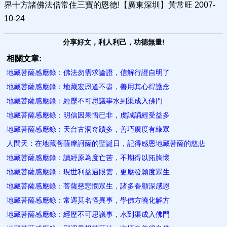
界十方諸佛法僧常住三寶的恩德!【廣東深圳】黃常旺 2007-
10-24
分享好文，利人利己，功德無量!
相關文章:
地藏菩薩感應錄：佛法勿需求論證，信解行證自明了
地藏菩薩感應錄：地藏宏恩道不盡，善用其心得護念
地藏菩薩感應錄：經歷不可思議事水到渠成入佛門
地藏菩薩感應錄：明信因果悟已非，虔誠誦經受益多
地藏菩薩感應錄：天台古洞奇蹟多，善巧廣度有緣眾
人間天：在地藏菩薩摩訶薩的聖誕日，記得感恩地藏菩薩的慈悲
地藏菩薩感應錄：讀經原為度亡苦，不期得以拓胸懷
地藏菩薩感應錄：現世利益過眼雲，更應發願度眾生
地藏菩薩感應錄：菩薩慈悲憫眾生，諸多眷顧深感恩
地藏菩薩感應錄：常遇莫名怪異事，學佛方曉化解方
地藏菩薩感應錄：經歷不可思議事，水到渠成入佛門