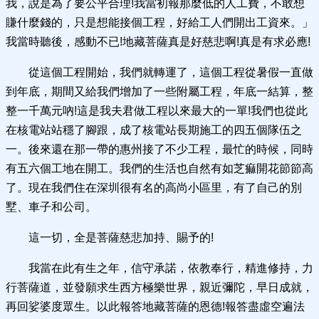
我，說是為了要公平合理!我當初報那麼低的人工費，不敢想
賺什麼錢的，只是想能接個工程，好給工人們開出工資來。」
我當時聽後，感動不已!地藏菩薩真是好慈悲啊!真是有求必應!
從這個工程開始，我們就轉運了，這個工程從暑假一直做
到年底，期間又給我們增加了一些附屬工程，年底一結算，整
整一千萬元吶!這是我夫君做工程以來最大的一單!我們也從此
在核電站站穩了腳跟，成了核電站長期施工的四五個隊伍之
一。後來還在那一帶的惠州接了不少工程，最忙的時候，同時
有五六個工地在開工。我們的生活也自然有如芝痲開花節節高
了。現在我們住在深圳很有名的高尚小區里，有了自己的別
墅、車子和公司。
這一切，全是菩薩慈悲加持、賜予的!
我當在此有生之年，信守承諾，依教奉行，精進修持，力
行菩薩道，並發願求生西方極樂世界，親近彌陀，早日成就，
再回娑婆度眾生。以此報答地藏菩薩的恩德!報答盡虛空遍法