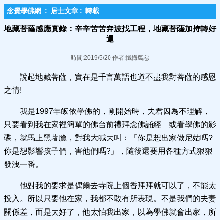
念覺學佛網
:
居士文章
:
轉載
地藏菩薩感應實錄：辛辛苦苦奔波找工程，地藏菩薩加持轉好
運
時間:2019/5/20 作者:懺悔萬惡
說起地藏菩薩，實在是千言萬語也道不盡我對菩薩的感恩
之情!
我是1997年皈依學佛的，剛開始時，夫君因為不理解，
只要看到我在家裡簡單的佛台前禮拜念佛誦經，或看學佛的影
碟，就馬上黑著臉，對我大喊大叫：「你是想出家做尼姑嗎?
你是想影響孩子們，害他們嗎?」，隨後還要用各種方式狠狠
發洩一番。
他對我的要求是偶爾去寺院上個香拜拜就可以了，不能太
投入。所以只要他在家，我都不敢有所表現。不是我們的夫妻
關係差，而是太好了，他太怕我出家，以為學佛就會出家，所