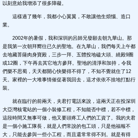
以刻意給我增添了很多障礙。
這樣過了幾年，我都小心翼翼，不敢讓他生煩惱、造口
業。
2002年的暑假，我和深圳的呂師兄發願去朝九華山。那
是我第一次朝拜嚮往已久的聖地。在九華山，我們每天上午都
去地藏菩薩肉身寶殿，三步一拜、五體投地磕大頭、繞殿9圈
或12圈，下午再去其它地方參拜。聖地的清淨和加持，令我
們樂不思蜀，天天都開心快樂得不得了，不知不覺就住了12
天。家裡的一大堆事情催促著我回去，這才依依不捨地打點行
裝。
就在臨行的前兩天，夫君打電話來說，這兩天正在投深圳
大亞灣核電站的一個小裝修工程，不知能否中標，若不中標，
這段時間又無事可做，他又要頭疼工人們的工資了。我的夫君
是一個小施工隊長，就是人們常說的包工頭，只是他福報不
大，只能去參與一些小工程，而且還常常得不到。就是有得