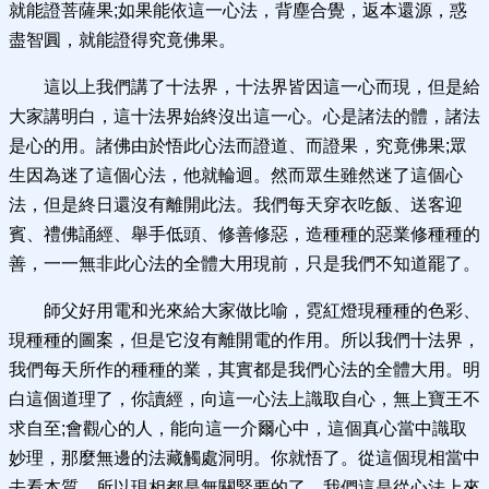
就能證菩薩果;如果能依這一心法，背塵合覺，返本還源，惑
盡智圓，就能證得究竟佛果。
這以上我們講了十法界，十法界皆因這一心而現，但是給
大家講明白，這十法界始終沒出這一心。心是諸法的體，諸法
是心的用。諸佛由於悟此心法而證道、而證果，究竟佛果;眾
生因為迷了這個心法，他就輪迴。然而眾生雖然迷了這個心
法，但是終日還沒有離開此法。我們每天穿衣吃飯、送客迎
賓、禮佛誦經、舉手低頭、修善修惡，造種種的惡業修種種的
善，一一無非此心法的全體大用現前，只是我們不知道罷了。
師父好用電和光來給大家做比喻，霓紅燈現種種的色彩、
現種種的圖案，但是它沒有離開電的作用。所以我們十法界，
我們每天所作的種種的業，其實都是我們心法的全體大用。明
白這個道理了，你讀經，向這一心法上識取自心，無上寶王不
求自至;會觀心的人，能向這一介爾心中，這個真心當中識取
妙理，那麼無邊的法藏觸處洞明。你就悟了。從這個現相當中
去看本質，所以現相都是無關緊要的了，我們這是從心法上來