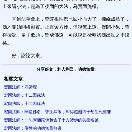
上來講小法，是為了後面的大法，為實而施權。
直到法華會上，聲聞根性都已回小向大了，機緣成熟了，
佛才開始開權顯實。正直舍方便，但說無上道。聲聞小果，皆
得授記，舉手低頭，皆成佛道，可以說是極暢我佛出世之本懷
矣。
好，謝謝大家。
分享好文，利人利己，功德無量!
相關文章:
宏圓法師：四諦理
宏圓法師：十二因緣法
宏圓法師：十二因緣法
宏圓法師：聞是佛名，暫生恭敬，即得超越四十劫生死重罪
宏圓法師：一句阿彌陀佛包含了十方諸佛的功德名號
宏圓法師：佛性的功德無量無邊