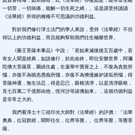
如賈客得海，如炬除暗，此《法華經》亦復如是，能令眾生離
一切苦，一切病痛，能解一切生死之縛」。這是講受持讀誦
《法華經》所得的種種不可思議的功德利益。
對於我們修行淨土法門的學人來說，受持《法華經》不但
得以上的功德利益，而且能夠幫助我們往生極樂世界。
《藥王菩薩本事品》中說：「若如來滅後後五百歲中，若
有女人聞是經典，如說修行，於此命終，即往安樂世界，阿彌
陀佛大菩薩眾，圍繞住處，生蓮華中寶座之上，不復為貪慾所
惱，亦復不為嗔恚愚痴所惱，亦復不為憍慢嫉妒諸垢所惱，得
菩薩神通，無生法忍，得是忍已，眼根清淨，以是清淨眼根，
見七百萬二千億那由他，恆河沙等諸佛如來」，這個功德利益
是非常之大的。
我們看淨土十三祖印光大師對《法華經》的評價：「法華
奧典，位冠群經，聞即往生，位齊等覺」。位齊等覺，等覺菩
薩。