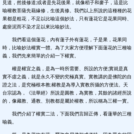
見道，然後修道;或者是先花後果，就像稻子和麥子，這是比
喻權教菩薩先藉緣修，生後真修。我們以上所說的這種種的花
果都是粗花，不足以比喻這個妙法，只有蓮花它是花果同時、
處瘀泥而不染才足以來比喻妙法。
我們看這個蓮花，內有蓮子外有蓮花，子是果，花果同
時，比喻妙法權實一體。為了大家方便理解下面蓮花的三種喻
義，我們先來簡單的介紹一下權實。
權是權宜之義，是為一時所需要、所設的方便;實就是真
實不虛之義，就是永久不變的究極真實。實教講的是佛陀的自
證之法，是究極根本教;權教是為導入實教所攝的方便法。天
台宗認為，《法華經》所說是圓教，為實教，其餘的諸經所說
的，像藏教、通教、別教都是屬於權教，所以稱為三權一實。
我們介紹了權實二法，下面我們言歸正傳，看蓮華的三種
喻義。