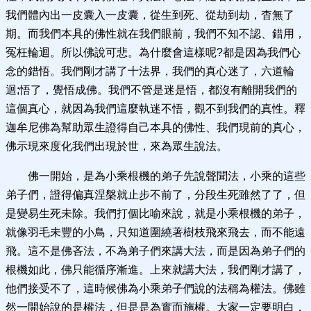
我們體內出一皮囊入一皮囊，從生到死、從劫到劫，杳無了
期。而我們本具的佛性就在我們眼前，我們不知不認、錯用，
冤枉輪迴。所以佛說可悲。為什麼會這樣呢?都是因為我們心
念的錯悟。我們剛才講了十法界，我們的真心迷了，六道輪
迴;悟了，覺悟成佛。我們不管是迷是悟，都沒有離開我們的
這個真心，就因為我們這麼執迷不悟，觀不到我們的真性。釋
迦牟尼佛為幫助眾生證得自己本具的佛性、我們現前的真心，
佛示現來度化我們出現於世，來為眾生說法。
佛一開始，是為小乘根機的弟子先說聲聞法，小乘的這些
弟子們，證得偏真涅槃就止步不前了，分段生死雖然了了，但
是變易生死未除。我們打個比喻來說，就是小乘根機的弟子，
就像羽毛未豐的小鳥，只知道圍繞著樹枝飛來飛去，而不能遠
飛。這不是佛吝法，不為弟子們來講大法，而是因為弟子們的
根機如此，佛只能循序漸進。上來就講大法，我們剛才講了，
他們接受不了，這時候佛為小乘弟子們說的法稱為權法。佛雖
然一開始說的是權法，但是是為實而施權。大家一定要明白，