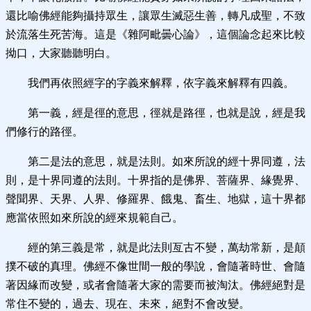
還比喻佛經能夠攝持眾生，讓眾生滅惡生善，轉凡成聖，不致
於流落生死苦海。這是《雜阿毗曇心論》，這個論念起來比較
拗口，大家聽聽明白。
我們再依照經字的字義來解釋，依字義來解釋有四義。
第一義，經是徑的意思，徑就是路徑，也就是說，經是我
們修行的路徑。
第二是法的意思，就是法則。如來所說的經十界同遵，法
則，是十界同遵的法則。十界指的是佛界、菩薩界、緣覺界、
聲聞界、天界、人界、修羅界、餓鬼、畜生、地獄，這十界都
應當依照如來所說的經來規範自己。
經的第三義是常，就是此法則亙古不變，萬劫常新，是顛
撲不破的真理。佛經不像世間一般的學說，會隨著時世、會隨
著因緣而改變，或者會隨著大家的需要而被淘汰。佛經絕對是
常住不變的，過去、現在、未來，絕對不會改變。