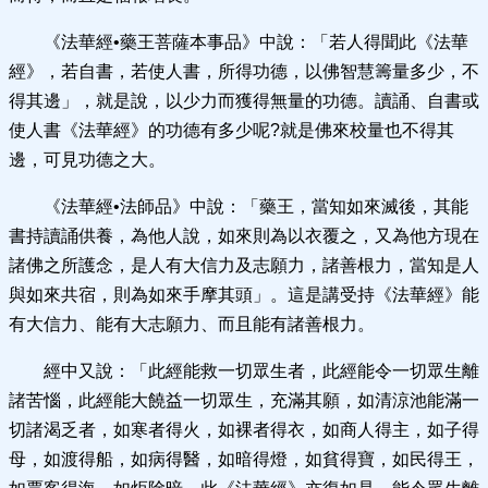
《法華經•藥王菩薩本事品》中說：「若人得聞此《法華
經》，若自書，若使人書，所得功德，以佛智慧籌量多少，不
得其邊」，就是說，以少力而獲得無量的功德。讀誦、自書或
使人書《法華經》的功德有多少呢?就是佛來校量也不得其
邊，可見功德之大。
《法華經•法師品》中說：「藥王，當知如來滅後，其能
書持讀誦供養，為他人說，如來則為以衣覆之，又為他方現在
諸佛之所護念，是人有大信力及志願力，諸善根力，當知是人
與如來共宿，則為如來手摩其頭」。這是講受持《法華經》能
有大信力、能有大志願力、而且能有諸善根力。
經中又說：「此經能救一切眾生者，此經能令一切眾生離
諸苦惱，此經能大饒益一切眾生，充滿其願，如清涼池能滿一
切諸渴乏者，如寒者得火，如裸者得衣，如商人得主，如子得
母，如渡得船，如病得醫，如暗得燈，如貧得寶，如民得王，