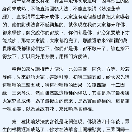
第一是為蓮故有花。釋迦牟尼佛初成道時，因為眾生的因
緣尚未成熟，不能直談圓頓大法，不能直接講《妙法蓮華
經》。直接講眾生本來成佛，大家沒有這個基礎會把大家嚇著
的、他們對佛法會不感興趣的。就像現在我們大家都來拜佛、
都來學佛，師父說你們都放下、你們都是佛、都必須要放下才
能成佛，那給大家說，大家都跑完了。那誰還敢來?家裡的萬
貫家產我都讓你們放下，你們都是佛，都不敢來了。誰也捨不
得放下，所以只好用方便，用權門方便法。
釋迦如來先講權門方便法，比如華嚴、阿含、方等、般若
等經，先來勸誘大家，善誘引導。初講三歸五戒，給大家先講
這種種的三歸五戒，講這些種種的因果。次說四諦、十二因
緣、三乘等法。然而雖然說這種種的權法，其實是為了最後讓
大家究竟成佛，為了最後面的佛乘，是為實而施權的。這是第
一種喻義，以為蓮故有花，來比喻為實施權。
第二種比喻妙法的含義是花開蓮現。佛說法四十年後，眾
生的根機逐漸成熟了，佛才在法華會上開權顯實，三乘同歸一