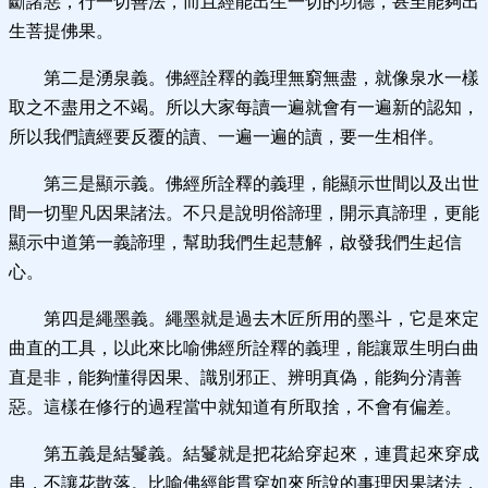
斷諸惡，行一切善法，而且經能出生一切的功德，甚至能夠出
生菩提佛果。
第二是湧泉義。佛經詮釋的義理無窮無盡，就像泉水一樣
取之不盡用之不竭。所以大家每讀一遍就會有一遍新的認知，
所以我們讀經要反覆的讀、一遍一遍的讀，要一生相伴。
第三是顯示義。佛經所詮釋的義理，能顯示世間以及出世
間一切聖凡因果諸法。不只是說明俗諦理，開示真諦理，更能
顯示中道第一義諦理，幫助我們生起慧解，啟發我們生起信
心。
第四是繩墨義。繩墨就是過去木匠所用的墨斗，它是來定
曲直的工具，以此來比喻佛經所詮釋的義理，能讓眾生明白曲
直是非，能夠懂得因果、識別邪正、辨明真偽，能夠分清善
惡。這樣在修行的過程當中就知道有所取捨，不會有偏差。
第五義是結鬘義。結鬘就是把花給穿起來，連貫起來穿成
串，不讓花散落。比喻佛經能貫穿如來所說的事理因果諸法，