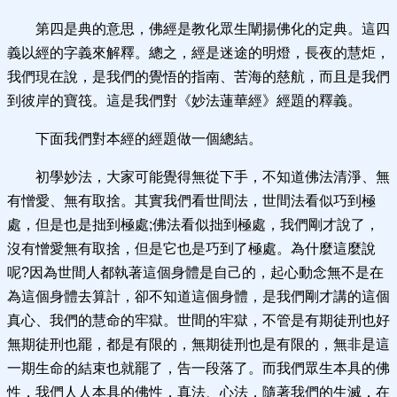
第四是典的意思，佛經是教化眾生闡揚佛化的定典。這四
義以經的字義來解釋。總之，經是迷途的明燈，長夜的慧炬，
我們現在說，是我們的覺悟的指南、苦海的慈航，而且是我們
到彼岸的寶筏。這是我們對《妙法蓮華經》經題的釋義。
下面我們對本經的經題做一個總結。
初學妙法，大家可能覺得無從下手，不知道佛法清淨、無
有憎愛、無有取捨。其實我們看世間法，世間法看似巧到極
處，但是也是拙到極處;佛法看似拙到極處，我們剛才說了，
沒有憎愛無有取捨，但是它也是巧到了極處。為什麼這麼說
呢?因為世間人都執著這個身體是自己的，起心動念無不是在
為這個身體去算計，卻不知道這個身體，是我們剛才講的這個
真心、我們的慧命的牢獄。世間的牢獄，不管是有期徒刑也好
無期徒刑也罷，都是有限的，無期徒刑也是有限的，無非是這
一期生命的結束也就罷了，告一段落了。而我們眾生本具的佛
性，我們人人本具的佛性，真法、心法，隨著我們的生滅，在