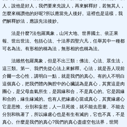
人，說他是好人，我們要來先說人，再來解釋好，若無其人，
怎麼來稱讚他的好呢?所以應當先人後好。這裡也是這樣，我
們解釋妙法，應該先法後妙。
法是什麼?法包羅萬象，山河大地、世界國土、依正果
報、世出世法、包括心法、十法界四聖六凡，任舉其中一種都
可名為法。有形相的稱為法，無形相的也稱為法。
法雖然包羅萬象，但是不出三類：佛法、心法、眾生法，
這三類。第一、我們先從心法上來解釋。心法，就是吾人現前
介爾一念心性，講明白一點，就是我們的真心。有的人不明白
這個真心，把我們體內胸腔中的心臟認為是真心，其實這是肉
團心，是父母血氣所生，是因緣和合，不是真心的。它是因緣
和合的，緣生緣滅的。也有人把緣慮心當成真心，其實緣慮心
它是思惟、分別和妄想，人一旦死後，就不能去思量、不能去
分別和執著了，所以緣慮心也是有生有滅的，它也不真，不是
真心。什麼是我們的真心?我們的真心盡虛空包法界，世間