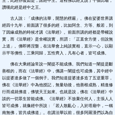
王，此經亦復如是，諸經中王。這裡佛以經文說了十個比喻，
讚嘆此經是經中之王。
古人說：「成佛的法華，開慧的楞嚴」。佛在娑婆世界講
經四十九年，前面講了很多的經，比如阿含、方等、般若，到
了因緣成熟的時候才講《法華經》。前面所講的經都是帶權說
實，而《法華經》是舍權說實，所謂：「正直舍方便，但說無
上道」。佛即將涅槃，在法華會上純談實相，直示一心，以顯
示平等佛性，三乘同歸，五性齊入，凡有心者，皆可成佛。
佛在大乘經論常說一闡提不能成佛。我們知道一闡提是斷
善根的，而在《法華經》中，佛講一闡提也可成佛，其中經中
以提婆達多做了一個例子。我們知道提婆達多造了五逆重罪，
佛在《法華經》中為他授記，無量劫後，他善根成熟，精進修
行而成就佛道，佛號天王如來。也就是說，佛在《法華經》中
談的一切眾生皆能成佛。《法華經》不放棄任何人，主張人人
皆可成佛，就像經中所說：「若人散亂心，入於塔廟中，一稱
南無佛，皆共成佛道」。在講法華以前，很多阿羅漢們以為自