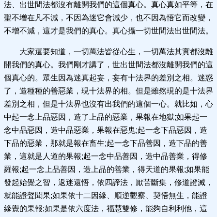
法、出世間法都沒有離開我們的這個真心。真心真如平等，在
聖不增在凡不減，不因為迷它會減少，也不因為悟它而改變，
不增不減，這才是我們的真心。真心攝一切世間法出世間法。
大家還要知道，一切萬法皆從心生，一切萬法其實都沒離
開我們的真心。我們剛才講了，世出世間法都沒離開我們的這
個真心的。眾生因為迷真起妄，妄有十法界的差別之相。迷惑
了，造種種的善惡業，現十法界的相。但是雖然現的是十法界
差別之相，但是十法界也沒有出我們的這個一心。就比如，心
中起一念上品惡因，造了上品的惡業，果報在地獄;如果起一
念中品惡因，造中品惡業，果報在惡鬼;起一念下品惡因，造
下品的惡業，那就是報在畜生;起一念下品善因，造下品的善
業，這就是人道的果報;起一念中品善因，造中品善業，得修
羅報;起一念上品善因，造上品的善業，得天道的果報;如果能
發起始覺之智，返迷還悟，依四諦法，厭苦斷集，修道證滅，
就能證聲聞果;如果依十二因緣、順逆觀察、契悟無生，能證
緣覺的果報;如果是依六度法，福慧雙修，能夠自利利他，這