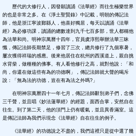
歷代的大修行人，因發願讀誦《法華經》而往生極樂世界
的也是非常之多。在《淨土聖賢錄》中記載，明朝的傳記法
師，他是浙江寧波鄞縣人，他喜好獨居，每天以讀誦《法華
經》為必修功課，讀誦的總數達到九千七百多部，世人都稱他
為法華和尚。明神宗萬曆十四年，官員虞淳熙舉辦法華三昧
懺，傳記法師長期禁足，修習了三次，總共修行了九個寒暑，
屢次獲得祥瑞的感應。後來他居住在杭州的西溪道上，親自挑
水背柴，做種種的佛事。有人看他修行之高，就對他說：「和
尚，你還在做這些有為的功德啊」，傳記法師就大聲的喝斥
說：「無為法的功德，豈在有為法之外嗎?」
在明神宗萬曆四十一年七月，傳記法師辭別弟子們，念佛
三千聲，並且唱《妙法蓮華經》的經題，面西合掌，安然自在
往生。到了第二天，他的頂門上仍有暖氣，並且異香滿室。這
是傳記法師為我們示現念《法華經》自在往生的例子。
《法華經》的功德說之不盡的，我們這裡只是從中選了幾