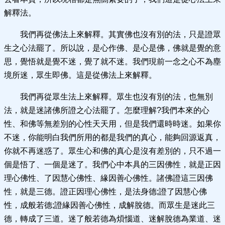
解釋法。
我們再從佛法上來解釋。其實佛也沒有別的法，只是證眾
生之心法罷了。所以說，是心作佛、是心是佛，佛就是覺的意
思，覺悟就是覺不迷，覺了就不迷。我們現前一念之心不為塵
境所迷，眾生即佛。這是從佛法上來解釋。
我們再從眾生法上來解釋。眾生也沒有別的法，也無別
法，就是迷諸佛所證之心法罷了。怎麼理解?我們本來的心
性、和佛等無差別的心性天天用，但是我們還時時迷。如果你
不迷，你能明白我們所用的都是我們的真心，能夠回源返真，
你就不再迷惑了。眾生心和佛的真心是沒有差別的，只不過一
個是悟了、一個是迷了。我們心中本具的三因佛性，就是正因
理心佛性、了因慧心佛性、緣因善心佛性。諸佛證這三因佛
性，就是三德。證正因理心佛性，是法身德;證了因慧心佛
性，成般若德;證緣因善心佛性，成解脫德。而眾生是迷此三
德，轉成了三道。迷了般若德為煩惱道、迷解脫德為業道、迷