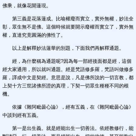
佛乘，就像花開蓮現。
第三義是花落蓮成。比喻權廢而實立，實外無權，妙法全
彰，眾生無不是佛。這個時候就要開示廢權而實立了，實外無
權，直達究竟圓滿的佛性了。
以上是解釋妙法蓮華的別題，下面我們再解釋通題。
經，為什麼稱為通題呢?因為每一部經後面都是經，這個
經大家通用，所以就叫通題。經是梵語修多羅，梵語叫做修多
羅，譯成中文是契經。意思是說，凡是佛所說的一切言教，都
上契十方三世諸佛所證的真理，下契一切眾生種種不同的根
機。
依據《雜阿毗曇心論》，經有五義，在《雜阿毗曇心論》
中談到經有五義。
第一是出生義。就是經能出生一切善法。依經教修行，能