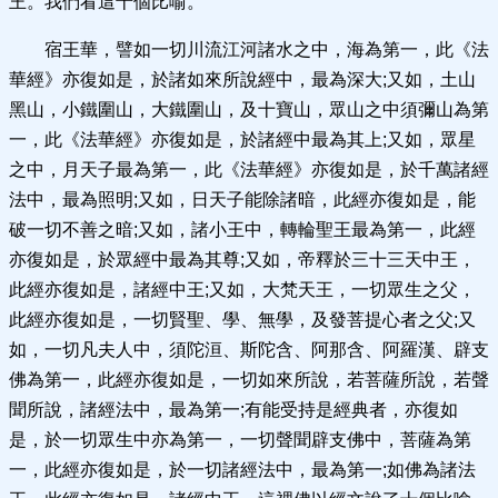
王。我們看這十個比喻。
宿王華，譬如一切川流江河諸水之中，海為第一，此《法
華經》亦復如是，於諸如來所說經中，最為深大;又如，土山
黑山，小鐵圍山，大鐵圍山，及十寶山，眾山之中須彌山為第
一，此《法華經》亦復如是，於諸經中最為其上;又如，眾星
之中，月天子最為第一，此《法華經》亦復如是，於千萬諸經
法中，最為照明;又如，日天子能除諸暗，此經亦復如是，能
破一切不善之暗;又如，諸小王中，轉輪聖王最為第一，此經
亦復如是，於眾經中最為其尊;又如，帝釋於三十三天中王，
此經亦復如是，諸經中王;又如，大梵天王，一切眾生之父，
此經亦復如是，一切賢聖、學、無學，及發菩提心者之父;又
如，一切凡夫人中，須陀洹、斯陀含、阿那含、阿羅漢、辟支
佛為第一，此經亦復如是，一切如來所說，若菩薩所說，若聲
聞所說，諸經法中，最為第一;有能受持是經典者，亦復如
是，於一切眾生中亦為第一，一切聲聞辟支佛中，菩薩為第
一，此經亦復如是，於一切諸經法中，最為第一;如佛為諸法