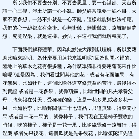
所以我們不要去分別、不要去思量，要一心湛然。天台所
謂一心三觀，淨土所謂一心不亂。師父經常說要一絲不掛，大
家不要多想，一絲不掛就是一心不亂，這樣就能與妙法相應。
我們的心一絲都沒有牽掛。心無掛礙，無掛礙故，遠離顛倒夢
想，究竟涅槃，就是這樣。妙法，在這裡我們就解釋完了。
下面我們解釋蓮華。因為此妙法大家難以理解，所以要藉
助比喻來說明。為什麼要用蓮花來說明呢?因為世間水裡的、
陸地上的草木之花有很多種，為什麼單獨非得要用蓮花來作比
喻呢?這是因為，我們看世間其他的花：或者有花而無果，有
花無果，比如牡丹，這個比喻外道空修無益的苦行，最後得不
到實證;或者是一花多果，就像葫痲，比喻世間的凡夫孝養父
母，將來報在梵天，受種種的樂，這是一花多果;或者多花一
果，比如桃李，比喻聲聞修三十七道品，只證無學，得聲聞小
果;或者是一花一果的，就像柿子，我們現在正是柿子豐收的
時候，吃的柿子，柿子是一花一果，比喻緣覺修一遠離行，得
涅槃;或者先果後花，這個瓜就是先果後花，比喻須陀洹先證