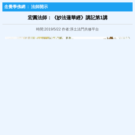
念覺學佛網
:
法師開示
宏圓法師：《妙法蓮華經》講記第1講
時間:2019/5/22 作者:淨土法門共修平台