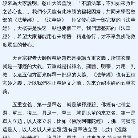
段來為大家說明。憨山大師曾說：「不讀法華，不知如來救世
之苦心也」。我們今天能有此殊勝的福報因緣，共同來學習整
部的《法華經》。《法華經》，師父發心講一部完整的《法華
經》，大概要是快速一點也要個三年。我們講整部的《法華
經》，希望大家都能用心來領悟，精進修行，才不辜負佛陀救
度眾生的苦心。
天台宗智者大師解釋經題都是要講五重玄義，所謂玄義，
就是一部經的大義。五重就是指釋名、顯體、明宗、力用、判
教，以這五個方面來解釋一部經的大義。《法華經》也有五種
玄妙之義，所以我們在正釋經文之前，先來介紹本經的五重玄
義。
五重玄義，第一是釋名，就是解釋經題。佛經有七種立
題，單三、復三、具足一。單三，就是以單的來立名。第一是
單人立題，以人來立名，比如《佛說阿彌陀經》，佛、阿彌陀
這是人，以人名以人來立題;還有是單法立題，比如《涅槃
經》、《般若經》，這是法、單法，以法來為名;第三種是單