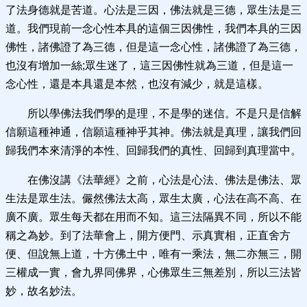
了法身德就是苦道。心法是三因，佛法就是三德，眾生法是三
道。我們現前一念心性本具的這個三因佛性，我們本具的三因
佛性，諸佛證了為三德，但是這一念心性，諸佛證了為三德，
也沒有增加一絲;眾生迷了，這三因佛性就為三道，但是這一
念心性，還是本具還是本然，也沒有減少，就是這樣。
所以學佛法我們學的是理，不是學的迷信。不是只是信解
信願這種神通，信願這種神乎其神。佛法就是真理，讓我們回
歸我們本來清淨的本性、回歸我們的真性、回歸到真理當中。
在佛沒講《法華經》之前，心法是心法、佛法是佛法、眾
生法是眾生法。儼然佛法太高，眾生太廣，心法在高不高、在
廣不廣。眾生每天都在用而不知。這三法隔異不同，所以不能
稱之為妙。到了法華會上，開方便門、示真實相，正直舍方
便、但說無上道，十方佛土中，唯有一乘法，無二亦無三，開
三權成一實，會九界同佛界，心佛眾生三無差別，所以三法皆
妙，故名妙法。