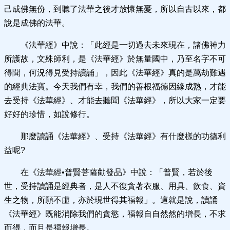
己成佛無份，到聽了法華之後才放懷無憂，所以自古以來，都
說是成佛的法華。
《法華經》中說：「此經是一切過去未來現在，諸佛神力
所護故，文殊師利，是《法華經》於無量國中，乃至名字不可
得聞，何況得見受持讀誦」，因此《法華經》真的是萬劫難遇
的經典法寶。今天我們有幸，我們的善根福德因緣成熟，才能
去受持《法華經》、才能去聽聞《法華經》，所以大家一定要
好好的珍惜，如說修行。
那麼讀誦《法華經》、受持《法華經》有什麼樣的功德利
益呢?
在《法華經•普賢菩薩勸發品》中說：「普賢，若於後
世，受持讀誦是經典者，是人不復貪著衣服、用具、飲食、資
生之物，所願不虛，亦於現世得其福報」。這就是說，讀誦
《法華經》既能消除我們的貪慾，福報自自然然的增長，不求
而得，而且是福報增長。