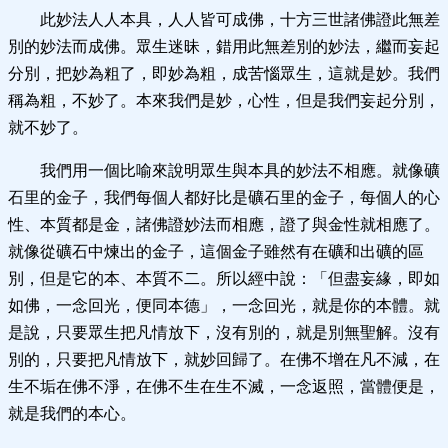
此妙法人人本具，人人皆可成佛，十方三世諸佛證此無差
別的妙法而成佛。眾生迷昧，錯用此無差別的妙法，繼而妄起
分別，把妙為粗了，即妙為粗，成苦惱眾生，這就是妙。我們
稱為粗，不妙了。本來我們是妙，心性，但是我們妄起分別，
就不妙了。
我們用一個比喻來說明眾生與本具的妙法不相應。就像礦
石里的金子，我們每個人都好比是礦石里的金子，每個人的心
性、本質都是金，諸佛證妙法而相應，證了與金性就相應了。
就像從礦石中煉出的金子，這個金子雖然有在礦和出礦的區
別，但是它的本、本質不二。所以經中說：「但盡妄緣，即如
如佛，一念回光，便同本德」，一念回光，就是你的本體。就
是說，只要眾生把凡情放下，沒有別的，就是別無聖解。沒有
別的，只要把凡情放下，就妙回歸了。在佛不增在凡不減，在
生不垢在佛不淨，在佛不生在生不滅，一念返照，當體便是，
就是我們的本心。